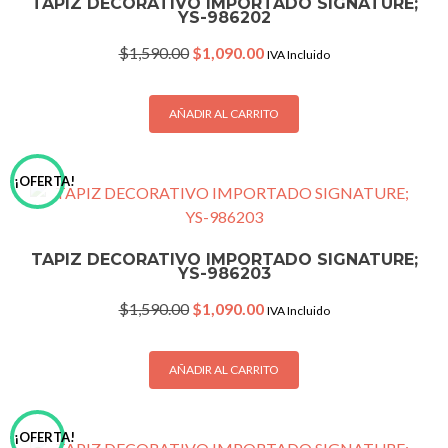
TAPIZ DECORATIVO IMPORTADO SIGNATURE;
YS-986202
Original
Current
$
1,590.00
$
1,090.00
IVA Incluido
price
price
was:
is:
$1,590.00.
$1,090.00.
AÑADIR AL CARRITO
¡OFERTA!
TAPIZ DECORATIVO IMPORTADO SIGNATURE;
YS-986203
Original
Current
$
1,590.00
$
1,090.00
IVA Incluido
price
price
was:
is:
$1,590.00.
$1,090.00.
AÑADIR AL CARRITO
¡OFERTA!