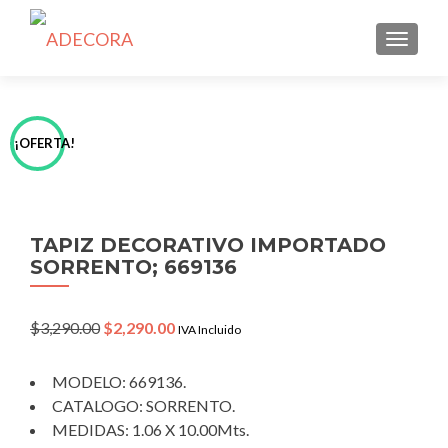
TOGGLE
¡OFERTA!
TAPIZ DECORATIVO IMPORTADO
SORRENTO; 669136
Original
Current
$
3,290.00
$
2,290.00
IVA Incluido
price
price
was:
is:
MODELO: 669136.
$3,290.00.
$2,290.00.
CATALOGO: SORRENTO.
MEDIDAS: 1.06 X 10.00Mts.