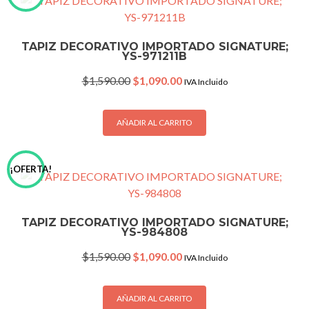
TAPIZ DECORATIVO IMPORTADO SIGNATURE;
YS-971211B
Original
Current
$
1,590.00
$
1,090.00
IVA Incluido
price
price
was:
is:
$1,590.00.
$1,090.00.
AÑADIR AL CARRITO
¡OFERTA!
TAPIZ DECORATIVO IMPORTADO SIGNATURE;
YS-984808
Original
Current
$
1,590.00
$
1,090.00
IVA Incluido
price
price
was:
is:
$1,590.00.
$1,090.00.
AÑADIR AL CARRITO