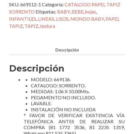
669136
SKU:
669112-1
Categoría:
CATALOGO PAPEL TAPIZ
cantidad
SORRENTO
Etiquetas:
BABY
,
BEBE
,
hojas
,
INFANTILES
,
LINEAS
,
LISOS
,
MONDO BABY
,
PAPEL
TAPIZ
,
TAPIZ
,
textura
Descripción
Descripción
MODELO: 669136.
CATALOGO: SORRENTO.
MEDIDAS: 1.06 X 10.00Mts.
PEGAMENTO NO INCLUIDO.
LAVABLE.
INSTALACIÓN NO INCLUIDA
* FAVOR DE VERIFICAR EXISTENCIA VÍA
TELEFÓNICA ANTES DE REALIZAR SU
COMPRA (81 1772 3536, 81 2235 1319,
Whatsapp 811 525 7365).