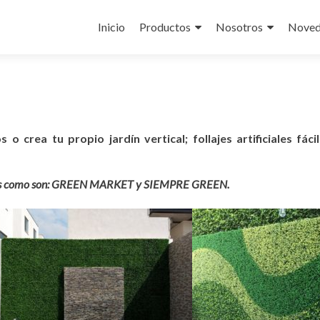
Skip
to
Inicio
Productos
Nosotros
Noved
content
o crea tu propio jardín vertical; follajes artificiales fác
arcas como son: GREEN MARKET y SIEMPRE GREEN.