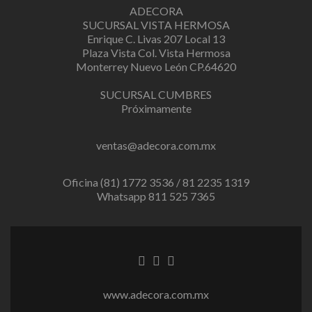
ADECORA
SUCURSAL VISTA HERMOSA
Enrique C. Livas 207 Local 13
Plaza Vista Col. Vista Hermosa
Monterrey Nuevo León CP.64620
SUCURSAL CUMBRES
Próximamente
ventas@adecora.com.mx
Oficina (81) 1772 3536 / 81 2235 1319
Whatsapp 811 525 7365
Facebook
Twitter
Instagram
link
link
link
www.adecora.com.mx