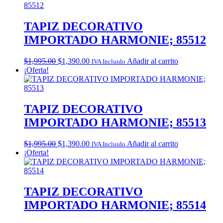
$1,995.00.
$1,390.00.
TAPIZ DECORATIVO
IMPORTADO HARMONIE; 85512
Original
Current
$
1,995.00
$
1,390.00
Añadir al carrito
IVA Incluido
price
price
¡Oferta!
was:
is:
$1,995.00.
$1,390.00.
TAPIZ DECORATIVO
IMPORTADO HARMONIE; 85513
Original
Current
$
1,995.00
$
1,390.00
Añadir al carrito
IVA Incluido
price
price
¡Oferta!
was:
is:
$1,995.00.
$1,390.00.
TAPIZ DECORATIVO
IMPORTADO HARMONIE; 85514