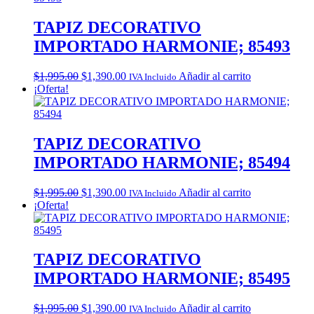
TAPIZ DECORATIVO
IMPORTADO HARMONIE; 85493
Original
Current
$
1,995.00
$
1,390.00
Añadir al carrito
IVA Incluido
price
price
¡Oferta!
was:
is:
$1,995.00.
$1,390.00.
TAPIZ DECORATIVO
IMPORTADO HARMONIE; 85494
Original
Current
$
1,995.00
$
1,390.00
Añadir al carrito
IVA Incluido
price
price
¡Oferta!
was:
is:
$1,995.00.
$1,390.00.
TAPIZ DECORATIVO
IMPORTADO HARMONIE; 85495
Original
Current
$
1,995.00
$
1,390.00
Añadir al carrito
IVA Incluido