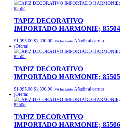
was:
is:
$1,995.00.
$1,390.00.
TAPIZ DECORATIVO
IMPORTADO HARMONIE; 85504
Original
Current
$
1,995.00
$
1,390.00
Añadir al carrito
IVA Incluido
price
price
¡Oferta!
was:
is:
$1,995.00.
$1,390.00.
TAPIZ DECORATIVO
IMPORTADO HARMONIE; 85505
Original
Current
$
1,995.00
$
1,390.00
Añadir al carrito
IVA Incluido
price
price
¡Oferta!
was:
is:
$1,995.00.
$1,390.00.
TAPIZ DECORATIVO
IMPORTADO HARMONIE; 85506