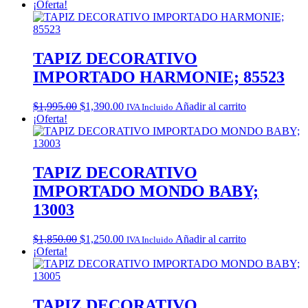
price
price
¡Oferta!
was:
is:
$1,995.00.
$1,390.00.
TAPIZ DECORATIVO
IMPORTADO HARMONIE; 85523
Original
Current
$
1,995.00
$
1,390.00
Añadir al carrito
IVA Incluido
price
price
¡Oferta!
was:
is:
$1,995.00.
$1,390.00.
TAPIZ DECORATIVO
IMPORTADO MONDO BABY;
13003
Original
Current
$
1,850.00
$
1,250.00
Añadir al carrito
IVA Incluido
price
price
¡Oferta!
was:
is:
$1,850.00.
$1,250.00.
TAPIZ DECORATIVO