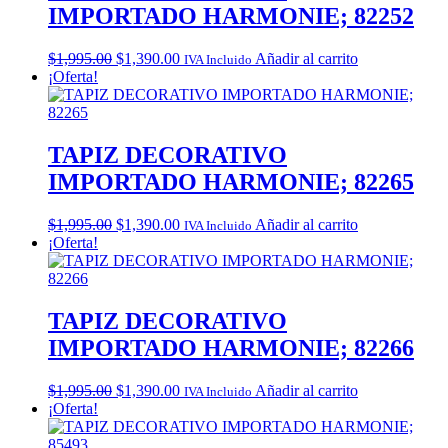
IMPORTADO HARMONIE; 82252
Original
Current
$
1,995.00
$
1,390.00
Añadir al carrito
IVA Incluido
price
price
¡Oferta!
was:
is:
$1,995.00.
$1,390.00.
TAPIZ DECORATIVO
IMPORTADO HARMONIE; 82265
Original
Current
$
1,995.00
$
1,390.00
Añadir al carrito
IVA Incluido
price
price
¡Oferta!
was:
is:
$1,995.00.
$1,390.00.
TAPIZ DECORATIVO
IMPORTADO HARMONIE; 82266
Original
Current
$
1,995.00
$
1,390.00
Añadir al carrito
IVA Incluido
price
price
¡Oferta!
was:
is:
$1,995.00.
$1,390.00.