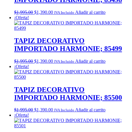
Original
Current
$
1,995.00
$
1,390.00
Añadir al carrito
IVA Incluido
price
price
¡Oferta!
was:
is:
$1,995.00.
$1,390.00.
TAPIZ DECORATIVO
IMPORTADO HARMONIE; 85499
Original
Current
$
1,995.00
$
1,390.00
Añadir al carrito
IVA Incluido
price
price
¡Oferta!
was:
is:
$1,995.00.
$1,390.00.
TAPIZ DECORATIVO
IMPORTADO HARMONIE; 85500
Original
Current
$
1,995.00
$
1,390.00
Añadir al carrito
IVA Incluido
price
price
¡Oferta!
was:
is:
$1,995.00.
$1,390.00.