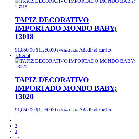
was:
is:
$1,850.00.
$1,250.00.
TAPIZ DECORATIVO
IMPORTADO MONDO BABY;
13018
Original
Current
$
1,850.00
$
1,250.00
Añadir al carrito
IVA Incluido
price
price
¡Oferta!
was:
is:
$1,850.00.
$1,250.00.
TAPIZ DECORATIVO
IMPORTADO MONDO BABY;
13020
Original
Current
$
1,850.00
$
1,250.00
Añadir al carrito
IVA Incluido
price
price
1
was:
is:
2
$1,850.00.
$1,250.00.
3
→