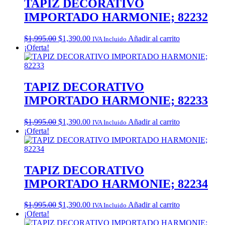
TAPIZ DECORATIVO
IMPORTADO HARMONIE; 82232
Original
Current
$
1,995.00
$
1,390.00
Añadir al carrito
IVA Incluido
price
price
¡Oferta!
was:
is:
$1,995.00.
$1,390.00.
TAPIZ DECORATIVO
IMPORTADO HARMONIE; 82233
Original
Current
$
1,995.00
$
1,390.00
Añadir al carrito
IVA Incluido
price
price
¡Oferta!
was:
is:
$1,995.00.
$1,390.00.
TAPIZ DECORATIVO
IMPORTADO HARMONIE; 82234
Original
Current
$
1,995.00
$
1,390.00
Añadir al carrito
IVA Incluido
price
price
¡Oferta!
was:
is: