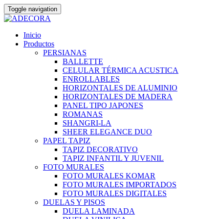
Toggle navigation
Skip
Inicio
to
Productos
content
PERSIANAS
BALLETTE
CELULAR TÉRMICA ACUSTICA
ENROLLABLES
HORIZONTALES DE ALUMINIO
HORIZONTALES DE MADERA
PANEL TIPO JAPONES
ROMANAS
SHANGRI-LA
SHEER ELEGANCE DUO
PAPEL TAPIZ
TAPIZ DECORATIVO
TAPIZ INFANTIL Y JUVENIL
FOTO MURALES
FOTO MURALES KOMAR
FOTO MURALES IMPORTADOS
FOTO MURALES DIGITALES
DUELAS Y PISOS
DUELA LAMINADA