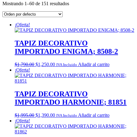
Mostrando 1–60 de 151 resultados
¡Oferta!
TAPIZ DECORATIVO
IMPORTADO ENIGMA; 8508-2
Original
Current
$
1,790.00
$
1,250.00
Añadir al carrito
IVA Incluido
price
price
¡Oferta!
was:
is:
$1,790.00.
$1,250.00.
TAPIZ DECORATIVO
IMPORTADO HARMONIE; 81851
Original
Current
$
1,995.00
$
1,390.00
Añadir al carrito
IVA Incluido
price
price
¡Oferta!
was:
is:
$1,995.00.
$1,390.00.