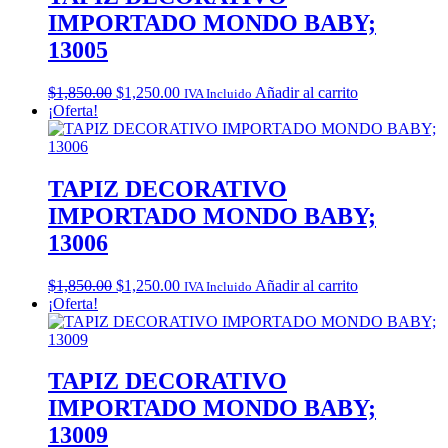
IMPORTADO MONDO BABY;
13005
Original
Current
$
1,850.00
$
1,250.00
Añadir al carrito
IVA Incluido
price
price
¡Oferta!
was:
is:
$1,850.00.
$1,250.00.
TAPIZ DECORATIVO
IMPORTADO MONDO BABY;
13006
Original
Current
$
1,850.00
$
1,250.00
Añadir al carrito
IVA Incluido
price
price
¡Oferta!
was:
is:
$1,850.00.
$1,250.00.
TAPIZ DECORATIVO
IMPORTADO MONDO BABY;
13009