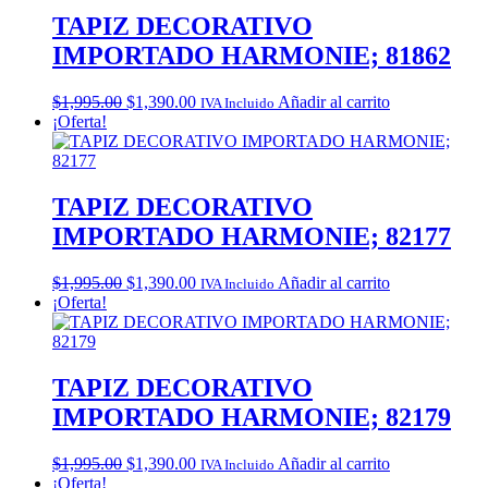
TAPIZ DECORATIVO
IMPORTADO HARMONIE; 81862
Original
Current
$
1,995.00
$
1,390.00
Añadir al carrito
IVA Incluido
price
price
¡Oferta!
was:
is:
$1,995.00.
$1,390.00.
TAPIZ DECORATIVO
IMPORTADO HARMONIE; 82177
Original
Current
$
1,995.00
$
1,390.00
Añadir al carrito
IVA Incluido
price
price
¡Oferta!
was:
is:
$1,995.00.
$1,390.00.
TAPIZ DECORATIVO
IMPORTADO HARMONIE; 82179
Original
Current
$
1,995.00
$
1,390.00
Añadir al carrito
IVA Incluido
price
price
¡Oferta!