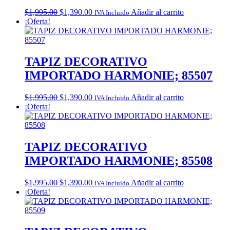
Original
Current
$
1,995.00
$
1,390.00
Añadir al carrito
IVA Incluido
price
price
¡Oferta!
was:
is:
$1,995.00.
$1,390.00.
TAPIZ DECORATIVO
IMPORTADO HARMONIE; 85507
Original
Current
$
1,995.00
$
1,390.00
Añadir al carrito
IVA Incluido
price
price
¡Oferta!
was:
is:
$1,995.00.
$1,390.00.
TAPIZ DECORATIVO
IMPORTADO HARMONIE; 85508
Original
Current
$
1,995.00
$
1,390.00
Añadir al carrito
IVA Incluido
price
price
¡Oferta!
was:
is:
$1,995.00.
$1,390.00.