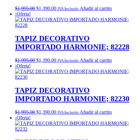
Original
Current
$
1,995.00
$
1,390.00
Añadir al carrito
IVA Incluido
price
price
¡Oferta!
was:
is:
$1,995.00.
$1,390.00.
TAPIZ DECORATIVO
IMPORTADO HARMONIE; 82228
Original
Current
$
1,995.00
$
1,390.00
Añadir al carrito
IVA Incluido
price
price
¡Oferta!
was:
is:
$1,995.00.
$1,390.00.
TAPIZ DECORATIVO
IMPORTADO HARMONIE; 82230
Original
Current
$
1,995.00
$
1,390.00
Añadir al carrito
IVA Incluido
price
price
¡Oferta!
was:
is:
$1,995.00.
$1,390.00.