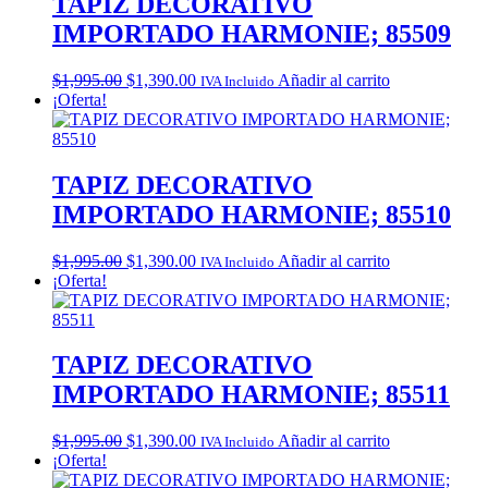
TAPIZ DECORATIVO
IMPORTADO HARMONIE; 85509
Original
Current
$
1,995.00
$
1,390.00
Añadir al carrito
IVA Incluido
price
price
¡Oferta!
was:
is:
$1,995.00.
$1,390.00.
TAPIZ DECORATIVO
IMPORTADO HARMONIE; 85510
Original
Current
$
1,995.00
$
1,390.00
Añadir al carrito
IVA Incluido
price
price
¡Oferta!
was:
is:
$1,995.00.
$1,390.00.
TAPIZ DECORATIVO
IMPORTADO HARMONIE; 85511
Original
Current
$
1,995.00
$
1,390.00
Añadir al carrito
IVA Incluido
price
price
¡Oferta!
was:
is: