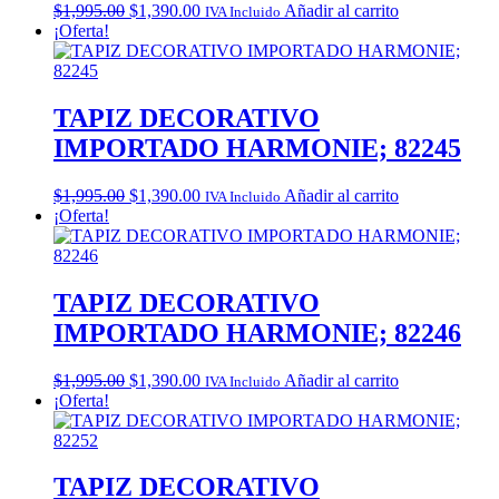
Original
Current
$
1,995.00
$
1,390.00
Añadir al carrito
IVA Incluido
price
price
¡Oferta!
was:
is:
$1,995.00.
$1,390.00.
TAPIZ DECORATIVO
IMPORTADO HARMONIE; 82245
Original
Current
$
1,995.00
$
1,390.00
Añadir al carrito
IVA Incluido
price
price
¡Oferta!
was:
is:
$1,995.00.
$1,390.00.
TAPIZ DECORATIVO
IMPORTADO HARMONIE; 82246
Original
Current
$
1,995.00
$
1,390.00
Añadir al carrito
IVA Incluido
price
price
¡Oferta!
was:
is:
$1,995.00.
$1,390.00.
TAPIZ DECORATIVO