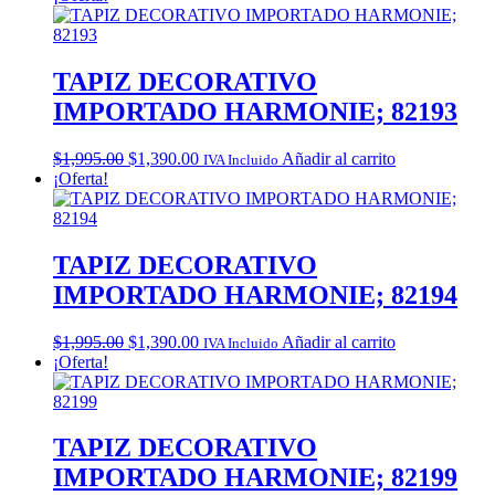
was:
is:
$1,995.00.
$1,390.00.
TAPIZ DECORATIVO
IMPORTADO HARMONIE; 82193
Original
Current
$
1,995.00
$
1,390.00
Añadir al carrito
IVA Incluido
price
price
¡Oferta!
was:
is:
$1,995.00.
$1,390.00.
TAPIZ DECORATIVO
IMPORTADO HARMONIE; 82194
Original
Current
$
1,995.00
$
1,390.00
Añadir al carrito
IVA Incluido
price
price
¡Oferta!
was:
is:
$1,995.00.
$1,390.00.
TAPIZ DECORATIVO
IMPORTADO HARMONIE; 82199