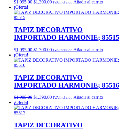
Original
Current
$
1,995.00
$
1,390.00
Añadir al carrito
IVA Incluido
price
price
¡Oferta!
was:
is:
$1,995.00.
$1,390.00.
TAPIZ DECORATIVO
IMPORTADO HARMONIE; 85515
Original
Current
$
1,995.00
$
1,390.00
Añadir al carrito
IVA Incluido
price
price
¡Oferta!
was:
is:
$1,995.00.
$1,390.00.
TAPIZ DECORATIVO
IMPORTADO HARMONIE; 85516
Original
Current
$
1,995.00
$
1,390.00
Añadir al carrito
IVA Incluido
price
price
¡Oferta!
was:
is:
$1,995.00.
$1,390.00.
TAPIZ DECORATIVO