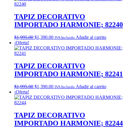
$1,995.00.
$1,390.00.
TAPIZ DECORATIVO
IMPORTADO HARMONIE; 82240
Original
Current
$
1,995.00
$
1,390.00
Añadir al carrito
IVA Incluido
price
price
¡Oferta!
was:
is:
$1,995.00.
$1,390.00.
TAPIZ DECORATIVO
IMPORTADO HARMONIE; 82241
Original
Current
$
1,995.00
$
1,390.00
Añadir al carrito
IVA Incluido
price
price
¡Oferta!
was:
is:
$1,995.00.
$1,390.00.
TAPIZ DECORATIVO
IMPORTADO HARMONIE; 82244