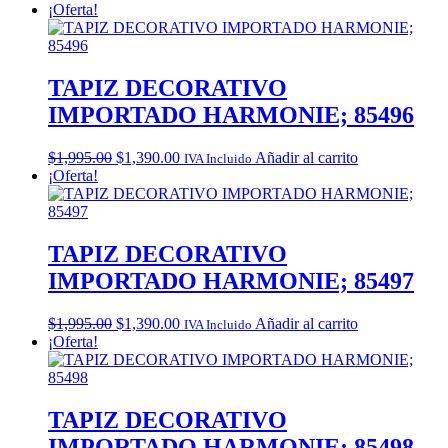
price
price
¡Oferta!
was:
is:
$1,995.00.
$1,390.00.
TAPIZ DECORATIVO
IMPORTADO HARMONIE; 85496
Original
Current
$
1,995.00
$
1,390.00
Añadir al carrito
IVA Incluido
price
price
¡Oferta!
was:
is:
$1,995.00.
$1,390.00.
TAPIZ DECORATIVO
IMPORTADO HARMONIE; 85497
Original
Current
$
1,995.00
$
1,390.00
Añadir al carrito
IVA Incluido
price
price
¡Oferta!
was:
is:
$1,995.00.
$1,390.00.
TAPIZ DECORATIVO
IMPORTADO HARMONIE; 85498