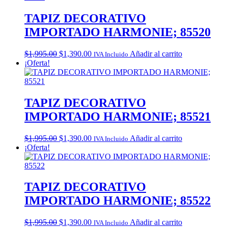
TAPIZ DECORATIVO
IMPORTADO HARMONIE; 85520
Original
Current
$
1,995.00
$
1,390.00
Añadir al carrito
IVA Incluido
price
price
¡Oferta!
was:
is:
$1,995.00.
$1,390.00.
TAPIZ DECORATIVO
IMPORTADO HARMONIE; 85521
Original
Current
$
1,995.00
$
1,390.00
Añadir al carrito
IVA Incluido
price
price
¡Oferta!
was:
is:
$1,995.00.
$1,390.00.
TAPIZ DECORATIVO
IMPORTADO HARMONIE; 85522
Original
Current
$
1,995.00
$
1,390.00
Añadir al carrito
IVA Incluido