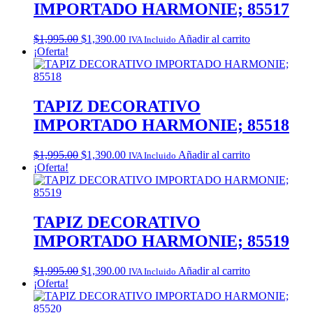
IMPORTADO HARMONIE; 85517
Original
Current
$
1,995.00
$
1,390.00
Añadir al carrito
IVA Incluido
price
price
¡Oferta!
was:
is:
$1,995.00.
$1,390.00.
TAPIZ DECORATIVO
IMPORTADO HARMONIE; 85518
Original
Current
$
1,995.00
$
1,390.00
Añadir al carrito
IVA Incluido
price
price
¡Oferta!
was:
is:
$1,995.00.
$1,390.00.
TAPIZ DECORATIVO
IMPORTADO HARMONIE; 85519
Original
Current
$
1,995.00
$
1,390.00
Añadir al carrito
IVA Incluido
price
price
¡Oferta!
was:
is:
$1,995.00.
$1,390.00.