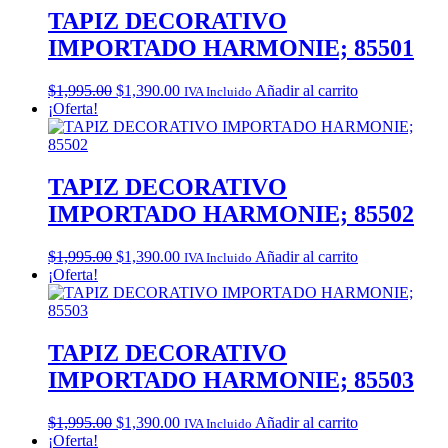
TAPIZ DECORATIVO
IMPORTADO HARMONIE; 85501
Original
Current
$
1,995.00
$
1,390.00
Añadir al carrito
IVA Incluido
price
price
¡Oferta!
was:
is:
$1,995.00.
$1,390.00.
TAPIZ DECORATIVO
IMPORTADO HARMONIE; 85502
Original
Current
$
1,995.00
$
1,390.00
Añadir al carrito
IVA Incluido
price
price
¡Oferta!
was:
is:
$1,995.00.
$1,390.00.
TAPIZ DECORATIVO
IMPORTADO HARMONIE; 85503
Original
Current
$
1,995.00
$
1,390.00
Añadir al carrito
IVA Incluido
price
price
¡Oferta!