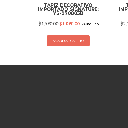
TAPIZ DECORATIVO
IMPORTADO SIGNATURE;
IM
YS-970803B
Original
Current
$
1,590.00
$
1,090.00
$
2,
IVA Incluido
price
price
was:
is:
$1,590.00.
$1,090.00.
AÑADIR AL CARRITO