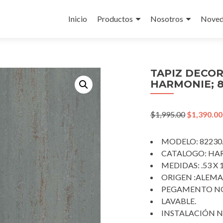
Skip
to
Inicio
Productos
Nosotros
Noved
content
TAPIZ DECO
HARMONIE; 
Original
$
1,995.00
$
1,390.00
price
was:
MODELO: 82230
$1,995.00.
CATALOGO: HA
MEDIDAS: .53 X 
ORIGEN :ALEM
PEGAMENTO NO
LAVABLE.
INSTALACIÓN N