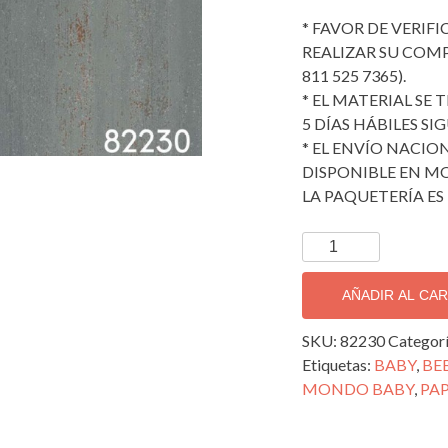
* FAVOR DE VERIF
REALIZAR SU COMPRA
811 525 7365).
* EL MATERIAL SE
5 DÍAS HÁBILES SI
* EL ENVÍO NACION
DISPONIBLE EN MO
LA PAQUETERÍA ES 
TAPIZ
DECORATIVO
IMPORTADO
AÑADIR AL CA
HARMONIE;
82230
SKU:
82230
Categor
cantidad
Etiquetas:
BABY
,
BE
MONDO BABY
,
PAP