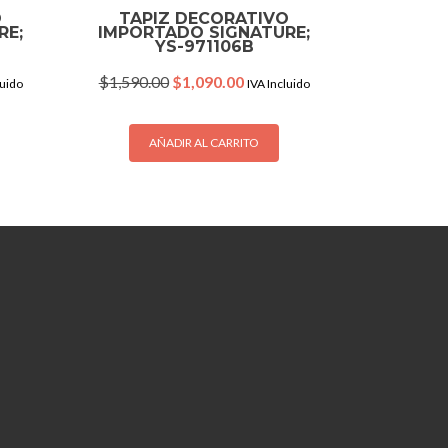
O
TAPIZ DECORATIVO
RE;
IMPORTADO SIGNATURE;
YS-971106B
nt
Original
Current
$
1,590.00
$
1,090.00
luido
IVA Incluido
price
price
was:
is:
.00.
$1,590.00.
$1,090.00.
AÑADIR AL CARRITO