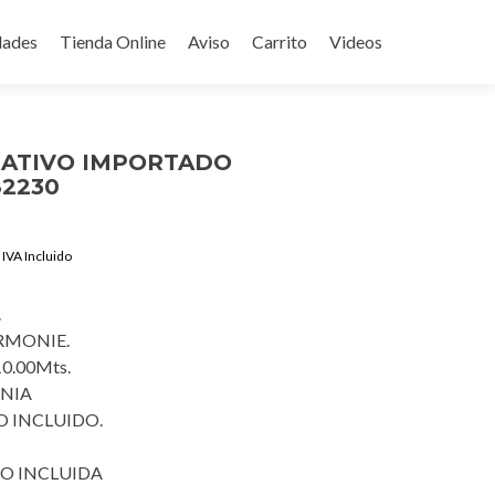
ades
Tienda Online
Aviso
Carrito
Videos
RATIVO IMPORTADO
82230
Current
IVA Incluido
price
is:
.
$1,390.00.
RMONIE.
10.00Mts.
ANIA
 INCLUIDO.
O INCLUIDA