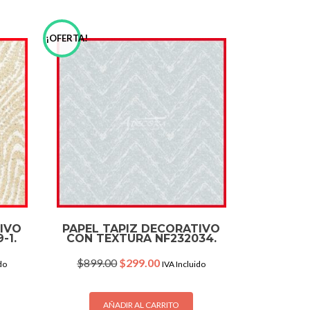
¡OFERTA!
TIVO
PAPEL TAPIZ DECORATIVO
-1.
CON TEXTURA NF232034.
Original
Current
$
899.00
$
299.00
do
IVA Incluido
price
price
was:
is:
.
$899.00.
$299.00.
AÑADIR AL CARRITO