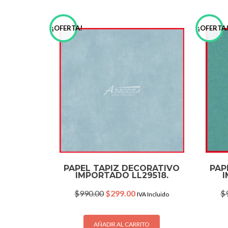
¡OFERTA!
¡OFERTA
PAPEL TAPIZ DECORATIVO
PAP
IMPORTADO LL29518.
I
Original
Current
$
990.00
$
299.00
$
IVA Incluido
price
price
was:
is:
$990.00.
$299.00.
AÑADIR AL CARRITO