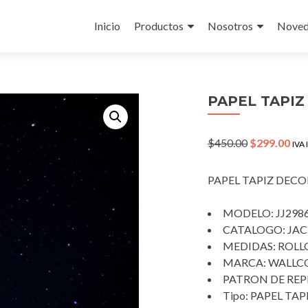
Skip
to
Inicio
Productos
Nosotros
Noved
content
PAPEL TAPIZ
Original
Cur
$
450.00
$
299.00
IVA 
price
pri
was:
is:
PAPEL TAPIZ DEC
$450.00.
$29
MODELO: JJ2986
CATALOGO: JACK
MEDIDAS: ROLLO 
MARCA: WALLC
PATRON DE REPE
Tipo: PAPEL T