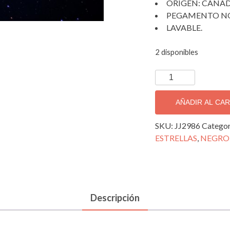
ORIGEN: CANAD
PEGAMENTO NO
LAVABLE.
2 disponibles
PAPEL
TAPIZ
DECORATIVO,
AÑADIR AL CA
JJ2986
cantidad
SKU:
JJ2986
Categor
ESTRELLAS
,
NEGRO
Descripción