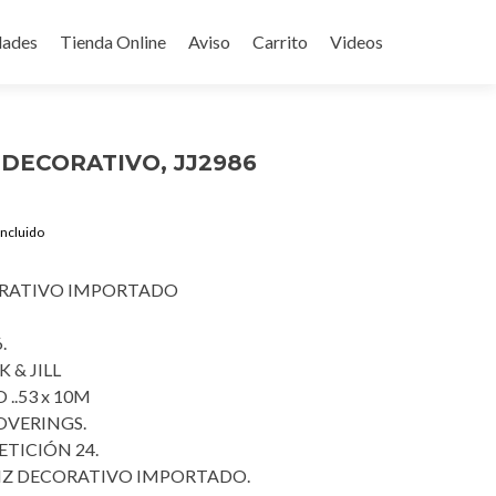
ades
Tienda Online
Aviso
Carrito
Videos
 DECORATIVO, JJ2986
rent
Incluido
ce
ORATIVO IMPORTADO
9.00.
.
 & JILL
..53 x 10M
OVERINGS.
TICIÓN 24.
APIZ DECORATIVO IMPORTADO.