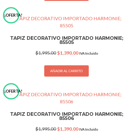
¡OFERTA!
TAPIZ DECORATIVO IMPORTADO HARMONIE;
85505
Original
Current
$
1,995.00
$
1,390.00
IVA Incluido
price
price
was:
is:
$1,995.00.
$1,390.00.
AÑADIR AL CARRITO
¡OFERTA!
TAPIZ DECORATIVO IMPORTADO HARMONIE;
85506
Original
Current
$
1,995.00
$
1,390.00
IVA Incluido