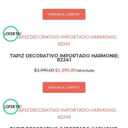
price
price
was:
is:
$1,995.00.
$1,390.00.
AÑADIR AL CARRITO
¡OFERTA!
TAPIZ DECORATIVO IMPORTADO HARMONIE;
82241
Original
Current
$
1,995.00
$
1,390.00
IVA Incluido
price
price
was:
is:
$1,995.00.
$1,390.00.
AÑADIR AL CARRITO
¡OFERTA!