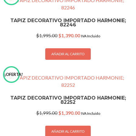
TAPIZ DECORATIVO IMPORTADO HARMONIE;
82246
Original
Current
$
1,995.00
$
1,390.00
IVA Incluido
price
price
was:
is:
$1,995.00.
$1,390.00.
AÑADIR AL CARRITO
¡OFERTA!
TAPIZ DECORATIVO IMPORTADO HARMONIE;
82252
Original
Current
$
1,995.00
$
1,390.00
IVA Incluido
price
price
was:
is:
$1,995.00.
$1,390.00.
AÑADIR AL CARRITO