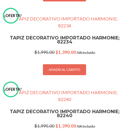
¡OFERTA!
TAPIZ DECORATIVO IMPORTADO HARMONIE;
82234
Original
Current
$
1,995.00
$
1,390.00
IVA Incluido
price
price
was:
is:
$1,995.00.
$1,390.00.
AÑADIR AL CARRITO
¡OFERTA!
TAPIZ DECORATIVO IMPORTADO HARMONIE;
82240
Original
Current
$
1,995.00
$
1,390.00
IVA Incluido