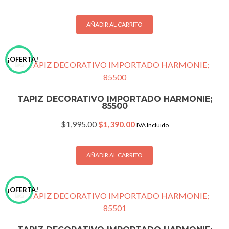
price
price
was:
is:
$1,995.00.
$1,390.00.
AÑADIR AL CARRITO
¡OFERTA!
TAPIZ DECORATIVO IMPORTADO HARMONIE;
85500
Original
Current
$
1,995.00
$
1,390.00
IVA Incluido
price
price
was:
is:
$1,995.00.
$1,390.00.
AÑADIR AL CARRITO
¡OFERTA!