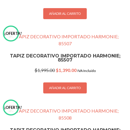
price
price
was:
is:
$1,995.00.
$1,390.00.
AÑADIR AL CARRITO
¡OFERTA!
TAPIZ DECORATIVO IMPORTADO HARMONIE;
85507
Original
Current
$
1,995.00
$
1,390.00
IVA Incluido
price
price
was:
is:
$1,995.00.
$1,390.00.
AÑADIR AL CARRITO
¡OFERTA!