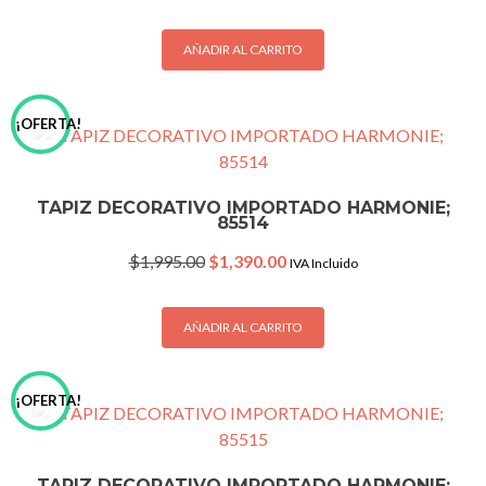
price
price
was:
is:
$1,995.00.
$1,390.00.
AÑADIR AL CARRITO
¡OFERTA!
TAPIZ DECORATIVO IMPORTADO HARMONIE;
85514
Original
Current
$
1,995.00
$
1,390.00
IVA Incluido
price
price
was:
is:
$1,995.00.
$1,390.00.
AÑADIR AL CARRITO
¡OFERTA!
TAPIZ DECORATIVO IMPORTADO HARMONIE;