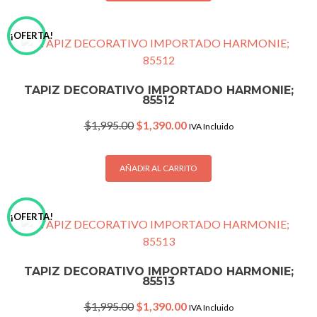
¡OFERTA!
TAPIZ DECORATIVO IMPORTADO HARMONIE;
85512
Original
Current
$
1,995.00
$
1,390.00
IVA Incluido
price
price
was:
is:
$1,995.00.
$1,390.00.
AÑADIR AL CARRITO
¡OFERTA!
TAPIZ DECORATIVO IMPORTADO HARMONIE;
85513
Original
Current
$
1,995.00
$
1,390.00
IVA Incluido