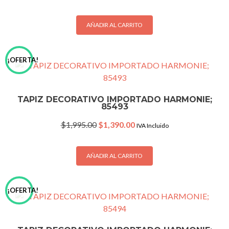
price
price
was:
is:
$1,995.00.
$1,390.00.
AÑADIR AL CARRITO
¡OFERTA!
TAPIZ DECORATIVO IMPORTADO HARMONIE;
85493
Original
Current
$
1,995.00
$
1,390.00
IVA Incluido
price
price
was:
is:
$1,995.00.
$1,390.00.
AÑADIR AL CARRITO
¡OFERTA!