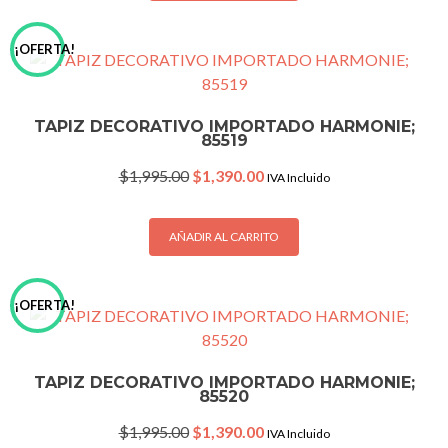
¡OFERTA!
TAPIZ DECORATIVO IMPORTADO HARMONIE;
85519
Original
Current
$
1,995.00
$
1,390.00
IVA Incluido
price
price
was:
is:
$1,995.00.
$1,390.00.
AÑADIR AL CARRITO
¡OFERTA!
TAPIZ DECORATIVO IMPORTADO HARMONIE;
85520
Original
Current
$
1,995.00
$
1,390.00
IVA Incluido