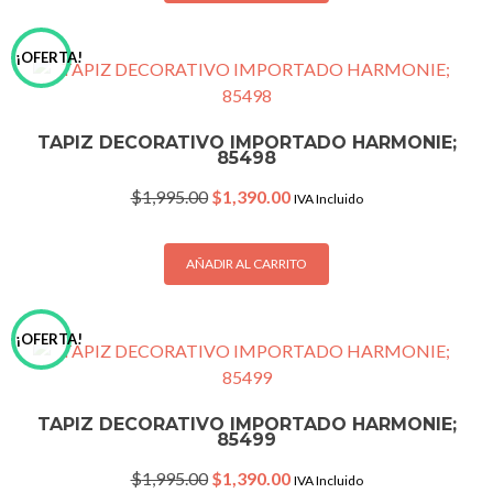
¡OFERTA!
TAPIZ DECORATIVO IMPORTADO HARMONIE;
85498
Original
Current
$
1,995.00
$
1,390.00
IVA Incluido
price
price
was:
is:
$1,995.00.
$1,390.00.
AÑADIR AL CARRITO
¡OFERTA!
TAPIZ DECORATIVO IMPORTADO HARMONIE;
85499
Original
Current
$
1,995.00
$
1,390.00
IVA Incluido