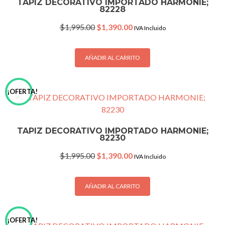
TAPIZ DECORATIVO IMPORTADO HARMONIE;
82228
Original
Current
$
1,995.00
$
1,390.00
IVA Incluido
price
price
was:
is:
$1,995.00.
$1,390.00.
AÑADIR AL CARRITO
¡OFERTA!
TAPIZ DECORATIVO IMPORTADO HARMONIE;
82230
Original
Current
$
1,995.00
$
1,390.00
IVA Incluido
price
price
was:
is:
$1,995.00.
$1,390.00.
AÑADIR AL CARRITO
¡OFERTA!