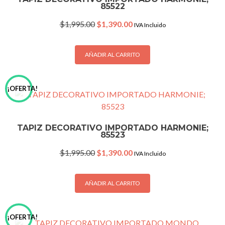
85522
Original
Current
$
1,995.00
$
1,390.00
IVA Incluido
price
price
was:
is:
$1,995.00.
$1,390.00.
AÑADIR AL CARRITO
¡OFERTA!
TAPIZ DECORATIVO IMPORTADO HARMONIE;
85523
Original
Current
$
1,995.00
$
1,390.00
IVA Incluido
price
price
was:
is:
$1,995.00.
$1,390.00.
AÑADIR AL CARRITO
¡OFERTA!