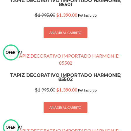
TAPIZ DECORATIVO IMPORTADO HARMONIE;
85501
Original
Current
$
1,995.00
$
1,390.00
IVA Incluido
price
price
was:
is:
$1,995.00.
$1,390.00.
AÑADIR AL CARRITO
¡OFERTA!
TAPIZ DECORATIVO IMPORTADO HARMONIE;
85502
Original
Current
$
1,995.00
$
1,390.00
IVA Incluido
price
price
was:
is:
$1,995.00.
$1,390.00.
AÑADIR AL CARRITO
¡OFERTA!