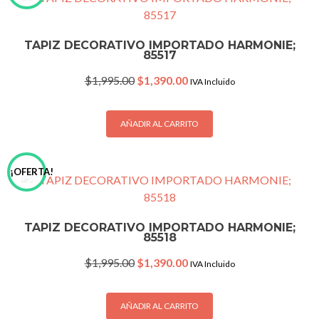
TAPIZ DECORATIVO IMPORTADO HARMONIE;
85517
Original
Current
$
1,995.00
$
1,390.00
IVA Incluido
price
price
was:
is:
$1,995.00.
$1,390.00.
AÑADIR AL CARRITO
¡OFERTA!
TAPIZ DECORATIVO IMPORTADO HARMONIE;
85518
Original
Current
$
1,995.00
$
1,390.00
IVA Incluido
price
price
was:
is:
$1,995.00.
$1,390.00.
AÑADIR AL CARRITO