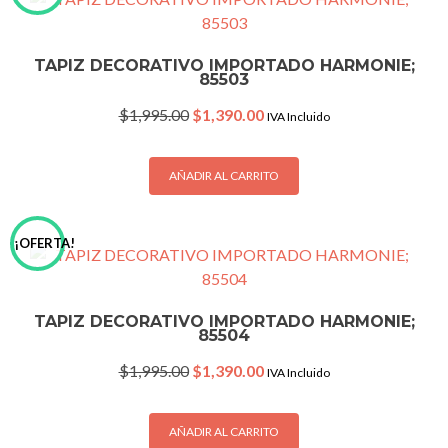
TAPIZ DECORATIVO IMPORTADO HARMONIE;
85503
Original
Current
$
1,995.00
$
1,390.00
IVA Incluido
price
price
was:
is:
$1,995.00.
$1,390.00.
AÑADIR AL CARRITO
¡OFERTA!
TAPIZ DECORATIVO IMPORTADO HARMONIE;
85504
Original
Current
$
1,995.00
$
1,390.00
IVA Incluido
price
price
was:
is:
$1,995.00.
$1,390.00.
AÑADIR AL CARRITO