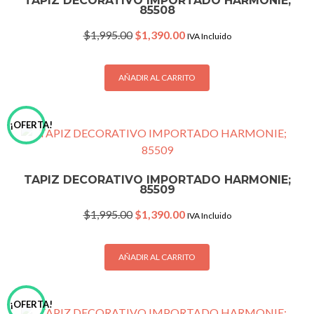
TAPIZ DECORATIVO IMPORTADO HARMONIE;
85508
Original
Current
$
1,995.00
$
1,390.00
IVA Incluido
price
price
was:
is:
$1,995.00.
$1,390.00.
AÑADIR AL CARRITO
¡OFERTA!
TAPIZ DECORATIVO IMPORTADO HARMONIE;
85509
Original
Current
$
1,995.00
$
1,390.00
IVA Incluido
price
price
was:
is:
$1,995.00.
$1,390.00.
AÑADIR AL CARRITO
¡OFERTA!