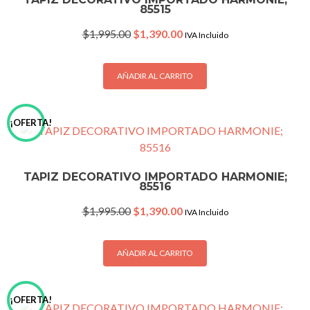
85515
Original
Current
$
1,995.00
$
1,390.00
IVA Incluido
price
price
was:
is:
$1,995.00.
$1,390.00.
AÑADIR AL CARRITO
¡OFERTA!
TAPIZ DECORATIVO IMPORTADO HARMONIE;
85516
Original
Current
$
1,995.00
$
1,390.00
IVA Incluido
price
price
was:
is:
$1,995.00.
$1,390.00.
AÑADIR AL CARRITO
¡OFERTA!