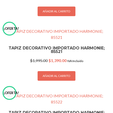
price
price
was:
is:
$1,995.00.
$1,390.00.
AÑADIR AL CARRITO
¡OFERTA!
TAPIZ DECORATIVO IMPORTADO HARMONIE;
85521
Original
Current
$
1,995.00
$
1,390.00
IVA Incluido
price
price
was:
is:
$1,995.00.
$1,390.00.
AÑADIR AL CARRITO
¡OFERTA!
TAPIZ DECORATIVO IMPORTADO HARMONIE;