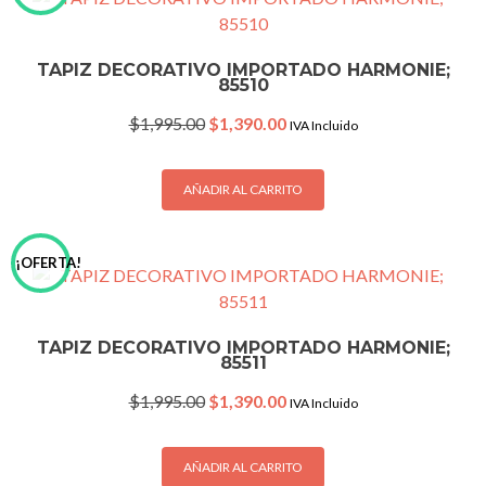
TAPIZ DECORATIVO IMPORTADO HARMONIE;
85510
Original
Current
$
1,995.00
$
1,390.00
IVA Incluido
price
price
was:
is:
$1,995.00.
$1,390.00.
AÑADIR AL CARRITO
¡OFERTA!
TAPIZ DECORATIVO IMPORTADO HARMONIE;
85511
Original
Current
$
1,995.00
$
1,390.00
IVA Incluido
price
price
was:
is:
$1,995.00.
$1,390.00.
AÑADIR AL CARRITO