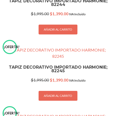
TAPIZ DECORATIVO IMPORTADO HARMONIE;
82244
Original
Current
$
1,995.00
$
1,390.00
IVA Incluido
price
price
was:
is:
$1,995.00.
$1,390.00.
AÑADIR AL CARRITO
¡OFERTA!
TAPIZ DECORATIVO IMPORTADO HARMONIE;
82245
Original
Current
$
1,995.00
$
1,390.00
IVA Incluido
price
price
was:
is:
$1,995.00.
$1,390.00.
AÑADIR AL CARRITO
¡OFERTA!