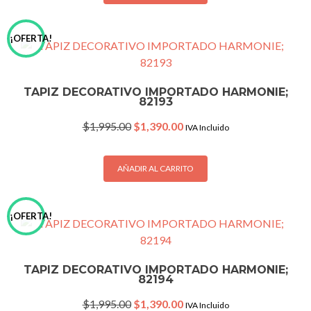
¡OFERTA!
TAPIZ DECORATIVO IMPORTADO HARMONIE;
82193
Original
Current
$
1,995.00
$
1,390.00
IVA Incluido
price
price
was:
is:
$1,995.00.
$1,390.00.
AÑADIR AL CARRITO
¡OFERTA!
TAPIZ DECORATIVO IMPORTADO HARMONIE;
82194
Original
Current
$
1,995.00
$
1,390.00
IVA Incluido