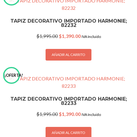
TAPIZ DECORATIVO IMPORTADO HARMONIE;
82232
Original
Current
$
1,995.00
$
1,390.00
IVA Incluido
price
price
was:
is:
$1,995.00.
$1,390.00.
AÑADIR AL CARRITO
¡OFERTA!
TAPIZ DECORATIVO IMPORTADO HARMONIE;
82233
Original
Current
$
1,995.00
$
1,390.00
IVA Incluido
price
price
was:
is:
$1,995.00.
$1,390.00.
AÑADIR AL CARRITO