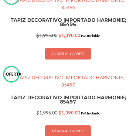
TAPIZ DECORATIVO IMPORTADO HARMONIE;
85496
Original
Current
$
1,995.00
$
1,390.00
IVA Incluido
price
price
was:
is:
$1,995.00.
$1,390.00.
AÑADIR AL CARRITO
¡OFERTA!
TAPIZ DECORATIVO IMPORTADO HARMONIE;
85497
Original
Current
$
1,995.00
$
1,390.00
IVA Incluido
price
price
was:
is:
$1,995.00.
$1,390.00.
AÑADIR AL CARRITO