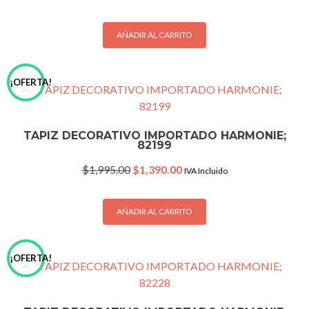
price
price
was:
is:
$1,995.00.
$1,390.00.
AÑADIR AL CARRITO
¡OFERTA!
TAPIZ DECORATIVO IMPORTADO HARMONIE;
82199
Original
Current
$
1,995.00
$
1,390.00
IVA Incluido
price
price
was:
is:
$1,995.00.
$1,390.00.
AÑADIR AL CARRITO
¡OFERTA!