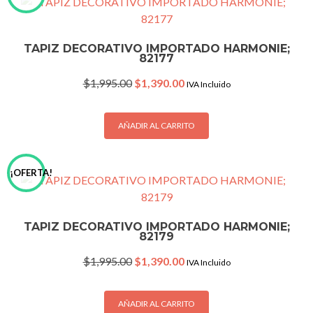
TAPIZ DECORATIVO IMPORTADO HARMONIE;
82177
Original
Current
$
1,995.00
$
1,390.00
IVA Incluido
price
price
was:
is:
$1,995.00.
$1,390.00.
AÑADIR AL CARRITO
¡OFERTA!
TAPIZ DECORATIVO IMPORTADO HARMONIE;
82179
Original
Current
$
1,995.00
$
1,390.00
IVA Incluido
price
price
was:
is:
$1,995.00.
$1,390.00.
AÑADIR AL CARRITO