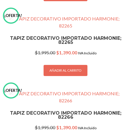
¡OFERTA!
TAPIZ DECORATIVO IMPORTADO HARMONIE;
82265
Original
Current
$
1,995.00
$
1,390.00
IVA Incluido
price
price
was:
is:
$1,995.00.
$1,390.00.
AÑADIR AL CARRITO
¡OFERTA!
TAPIZ DECORATIVO IMPORTADO HARMONIE;
82266
Original
Current
$
1,995.00
$
1,390.00
IVA Incluido