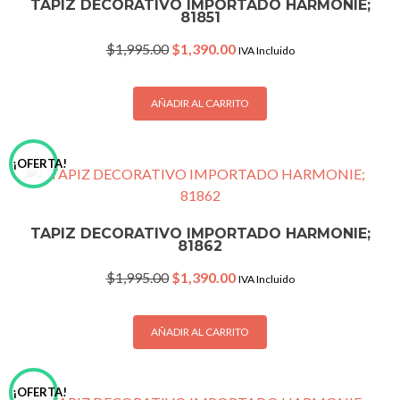
TAPIZ DECORATIVO IMPORTADO HARMONIE;
81851
Original
Current
$
1,995.00
$
1,390.00
IVA Incluido
price
price
was:
is:
$1,995.00.
$1,390.00.
AÑADIR AL CARRITO
¡OFERTA!
TAPIZ DECORATIVO IMPORTADO HARMONIE;
81862
Original
Current
$
1,995.00
$
1,390.00
IVA Incluido
price
price
was:
is:
$1,995.00.
$1,390.00.
AÑADIR AL CARRITO
¡OFERTA!