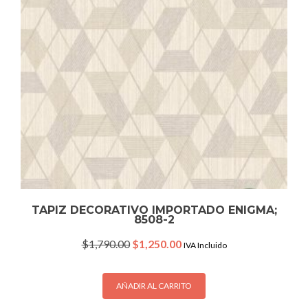
TAPIZ DECORATIVO IMPORTADO ENIGMA;
8508-2
Original
Current
$
1,790.00
$
1,250.00
IVA Incluido
price
price
was:
is:
$1,790.00.
$1,250.00.
AÑADIR AL CARRITO