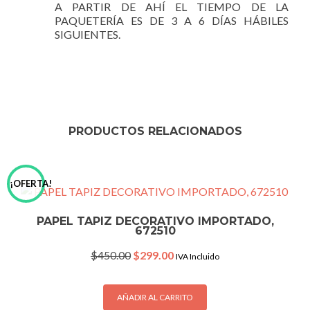
A PARTIR DE AHÍ EL TIEMPO DE LA
PAQUETERÍA ES DE 3 A 6 DÍAS HÁBILES
SIGUIENTES.
PRODUCTOS RELACIONADOS
¡OFERTA!
PAPEL TAPIZ DECORATIVO IMPORTADO,
672510
Original
Current
$
450.00
$
299.00
IVA Incluido
price
price
was:
is:
$450.00.
$299.00.
AÑADIR AL CARRITO