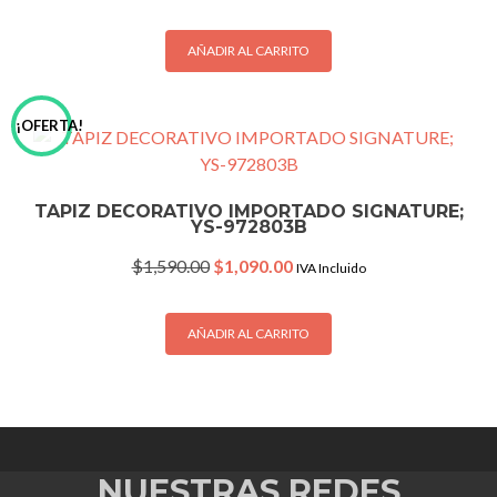
price
price
was:
is:
$1,590.00.
$1,090.00.
AÑADIR AL CARRITO
¡OFERTA!
TAPIZ DECORATIVO IMPORTADO SIGNATURE;
YS-972803B
Original
Current
$
1,590.00
$
1,090.00
IVA Incluido
price
price
was:
is:
$1,590.00.
$1,090.00.
AÑADIR AL CARRITO
NUESTRAS REDES