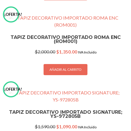
¡OFERTA!
TAPIZ DECORATIVO IMPORTADO ROMA ENC
(ROM001)
Original
Current
$
2,000.00
$
1,350.00
IVA Incluido
price
price
was:
is:
$2,000.00.
$1,350.00.
AÑADIR AL CARRITO
¡OFERTA!
TAPIZ DECORATIVO IMPORTADO SIGNATURE;
YS-972805B
Original
Current
$
1,590.00
$
1,090.00
IVA Incluido