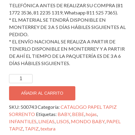
TELEFÓNICA ANTES DE REALIZAR SU COMPRA (81
1772 3536, 81 2235 1319, Whatsapp 811 525 7365).
* EL MATERIAL SE TENDRÁ DISPONIBLE EN
MONTERREY DE 3 A 5 DÍAS HÁBILES SIGUIENTES AL
PEDIDO.
* EL ENVÍO NACIONAL SE REALIZA A PARTIR DE
TENERLO DISPONIBLE EN MONTERREY Y A PARTIR
DE AHÍ EL TIEMPO DE LA PAQUETERÍA ES DE 3 A 6
DÍAS HÁBILES SIGUIENTES.
TAPIZ
DECORATIVO
IMPORTADO
AÑADIR AL CARRITO
SORRENTO;
500743
SKU:
500743
Categoría:
CATALOGO PAPEL TAPIZ
cantidad
SORRENTO
Etiquetas:
BABY
,
BEBE
,
hojas
,
INFANTILES
,
LINEAS
,
LISOS
,
MONDO BABY
,
PAPEL
TAPIZ
,
TAPIZ
,
textura