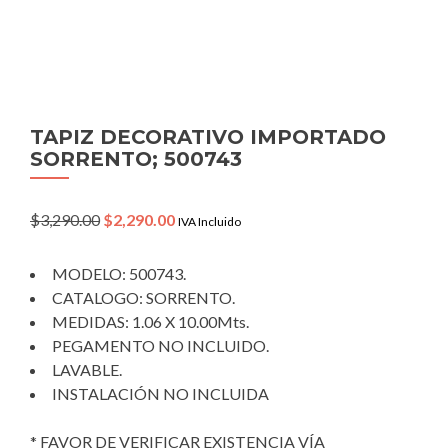
TAPIZ DECORATIVO IMPORTADO
SORRENTO; 500743
Original
Current
$
3,290.00
$
2,290.00
IVA Incluido
price
price
was:
is:
MODELO: 500743.
$3,290.00.
$2,290.00.
CATALOGO: SORRENTO.
MEDIDAS: 1.06 X 10.00Mts.
PEGAMENTO NO INCLUIDO.
LAVABLE.
INSTALACIÓN NO INCLUIDA
* FAVOR DE VERIFICAR EXISTENCIA VÍA