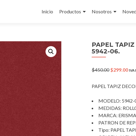
Skip
to
Inicio
Productos
Nosotros
Noved
content
PAPEL TAPI
5942-06.
Original
Cur
$
450.00
$
299.00
IVA 
price
pri
was:
is:
PAPEL TAPIZ DEC
$450.00.
$29
MODELO: 5942-0
MEDIDAS: ROLLO
MARCA: ERISMA
PATRON DE REPE
Tipo: PAPEL T