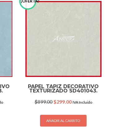
¡OFERTA!
TIVO
PAPEL TAPIZ DECORATIVO
.
TEXTURIZADO SD401043.
Original
Current
$
899.00
$
299.00
do
IVA Incluido
price
price
was:
is:
.
$899.00.
$299.00.
AÑADIR AL CARRITO