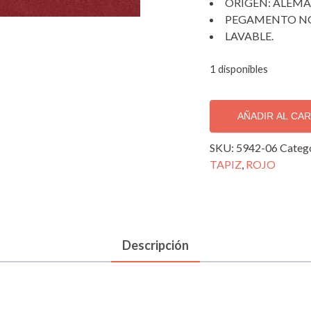
ORIGEN: ALEMA
PEGAMENTO NO
LAVABLE.
1 disponibles
PAPEL
TAPIZ
AÑADIR AL CA
DECORATIVO
SKU:
5942-06
Categ
IMPORTADO,
TAPIZ
,
ROJO
5942-
06.
cantidad
Descripción