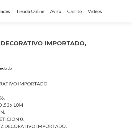
ades
Tienda Online
Aviso
Carrito
Videos
Z DECORATIVO IMPORTADO,
rent
Incluido
ce
ORATIVO IMPORTADO
9.00.
6.
 .53 x 10M
N.
TICIÓN 0.
APIZ DECORATIVO IMPORTADO.