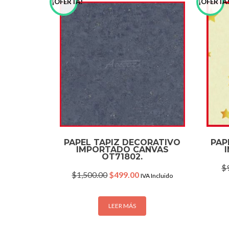
¡OFERTA!
¡OFERTA
PAPEL TAPIZ DECORATIVO
PAP
IMPORTADO CANVAS
OT71802.
$
Original
Current
$
1,500.00
$
499.00
IVA Incluido
price
price
was:
is:
$1,500.00.
$499.00.
LEER MÁS