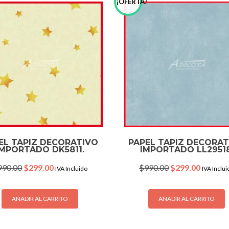
!
¡OFERTA!
EL TAPIZ DECORATIVO
PAPEL TAPIZ DECORA
IMPORTADO DK5811.
IMPORTADO LL29518
Original
Current
Original
Current
990.00
$
299.00
$
990.00
$
299.00
IVA Incluido
IVA Inclui
price
price
price
price
was:
is:
was:
is:
$990.00.
$299.00.
$990.00.
$299.00
AÑADIR AL CARRITO
AÑADIR AL CARRITO