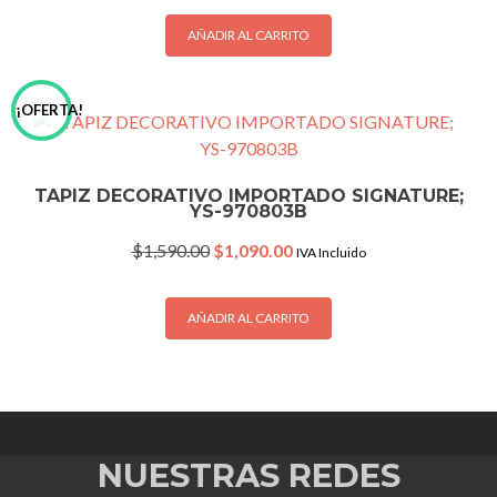
was:
is:
$450.00.
$299.00.
AÑADIR AL CARRITO
¡OFERTA!
TAPIZ DECORATIVO IMPORTADO SIGNATURE;
YS-970803B
Original
Current
$
1,590.00
$
1,090.00
IVA Incluido
price
price
was:
is:
$1,590.00.
$1,090.00.
AÑADIR AL CARRITO
NUESTRAS REDES