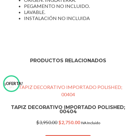
PEGAMENTO NO INCLUIDO.
LAVABLE.
INSTALACIÓN NO INCLUIDA
PRODUCTOS RELACIONADOS
¡OFERTA!
TAPIZ DECORATIVO IMPORTADO POLISHED;
00404
Original
Current
$
3,950.00
$
2,750.00
IVA Incluido
price
price
was:
is: