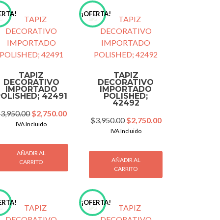
ERTA!
¡OFERTA!
TAPIZ
TAPIZ
DECORATIVO
DECORATIVO
IMPORTADO
IMPORTADO
POLISHED; 42491
POLISHED;
42492
Original
Current
$
3,950.00
$
2,750.00
Original
Current
$
3,950.00
$
2,750.00
price
price
IVA Incluido
price
price
IVA Incluido
was:
is:
was:
is:
$3,950.00.
$2,750.00.
00.
$3,950.00.
$2,750.00.
AÑADIR AL
AÑADIR AL
CARRITO
CARRITO
ERTA!
¡OFERTA!