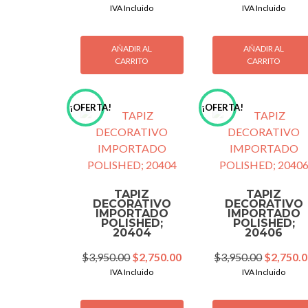
price
price
price
IVA Incluido
IVA Incluido
was:
is:
was:
$3,950.00.
$2,750.00.
$3,950.0
AÑADIR AL
AÑADIR AL
CARRITO
CARRITO
¡OFERTA!
¡OFERTA!
TAPIZ
TAPIZ
DECORATIVO
DECORATIVO
IMPORTADO
IMPORTADO
POLISHED;
POLISHED;
20404
20406
Original
Current
Original
$
3,950.00
$
2,750.00
$
3,950.00
$
2,750.
price
price
price
IVA Incluido
IVA Incluido
was:
is:
was:
$3,950.00.
$2,750.00.
$3,950.0