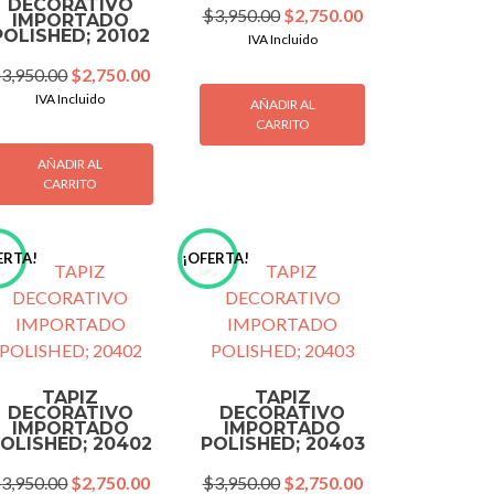
DECORATIVO
Original
Current
$
3,950.00
$
2,750.00
IMPORTADO
POLISHED; 20102
price
price
IVA Incluido
was:
is:
Original
Current
$
3,950.00
$
2,750.00
$3,950.00.
$2,750.00.
price
price
IVA Incluido
AÑADIR AL
was:
is:
CARRITO
00.
$3,950.00.
$2,750.00.
AÑADIR AL
CARRITO
ERTA!
¡OFERTA!
TAPIZ
TAPIZ
DECORATIVO
DECORATIVO
IMPORTADO
IMPORTADO
OLISHED; 20402
POLISHED; 20403
Original
Current
Original
Current
$
3,950.00
$
2,750.00
$
3,950.00
$
2,750.00