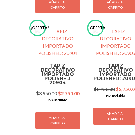
AÑADIR AL
AÑADIR AL
CARRITO
CARRITO
¡OFERTA!
¡OFERTA!
TAPIZ
TAPIZ
DECORATIVO
DECORATIVO
IMPORTADO
IMPORTADO
POLISHED;
POLISHED; 2090
20904
Original
$
3,950.00
$
2,750.
Original
Current
$
3,950.00
$
2,750.00
price
IVA Incluido
price
price
IVA Incluido
was:
was:
is:
$3,950.0
$3,950.00.
$2,750.00.
AÑADIR AL
AÑADIR AL
CARRITO
CARRITO