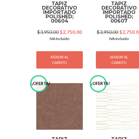
TAPIZ
TAPIZ
DECORATIVO
DECORATIVO
IMPORTADO
IMPORTADO
POLISHED;
POLISHED;
00604
00607
Original
Current
Original
$
3,950.00
$
2,750.00
$
3,950.00
$
2,750.
price
price
price
IVA Incluido
IVA Incluido
was:
is:
was:
$3,950.00.
$2,750.00.
$3,950.0
AÑADIR AL
AÑADIR AL
CARRITO
CARRITO
¡OFERTA!
¡OFERTA!