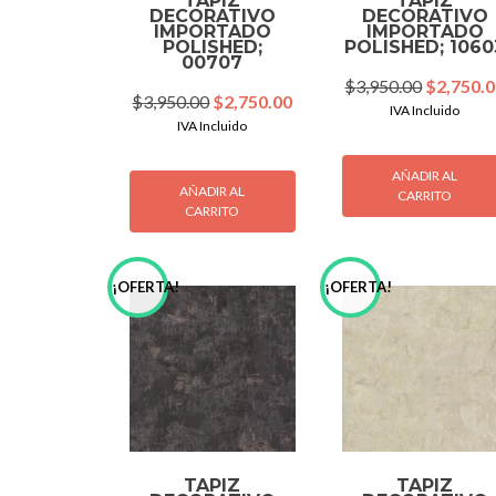
TAPIZ
TAPIZ
DECORATIVO
DECORATIVO
IMPORTADO
IMPORTADO
POLISHED;
POLISHED; 1060
00707
Original
$
3,950.00
$
2,750.
Original
Current
$
3,950.00
$
2,750.00
price
IVA Incluido
price
price
IVA Incluido
was:
was:
is:
$3,950.0
$3,950.00.
$2,750.00.
AÑADIR AL
AÑADIR AL
CARRITO
CARRITO
¡OFERTA!
¡OFERTA!
TAPIZ
TAPIZ