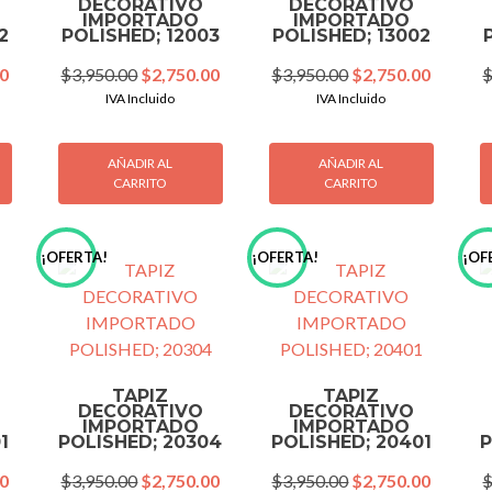
DECORATIVO
DECORATIVO
IMPORTADO
IMPORTADO
2
POLISHED; 12003
POLISHED; 13002
Current
Original
Current
Original
Current
00
$
3,950.00
$
2,750.00
$
3,950.00
$
2,750.00
price
price
price
price
price
IVA Incluido
IVA Incluido
is:
was:
is:
was:
is:
0.
$2,750.00.
$3,950.00.
$2,750.00.
$3,950.00.
$2,750.
AÑADIR AL
AÑADIR AL
CARRITO
CARRITO
¡OFERTA!
¡OFERTA!
¡OF
TAPIZ
TAPIZ
DECORATIVO
DECORATIVO
IMPORTADO
IMPORTADO
1
POLISHED; 20304
POLISHED; 20401
P
Current
Original
Current
Original
Current
00
$
3,950.00
$
2,750.00
$
3,950.00
$
2,750.00