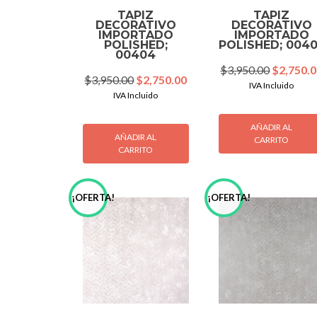
TAPIZ
TAPIZ
DECORATIVO
DECORATIVO
IMPORTADO
IMPORTADO
POLISHED;
POLISHED; 004
00404
Original
$
3,950.00
$
2,750.
Original
Current
$
3,950.00
$
2,750.00
price
IVA Incluido
price
price
IVA Incluido
was:
was:
is:
$3,950.0
$3,950.00.
$2,750.00.
AÑADIR AL
AÑADIR AL
CARRITO
CARRITO
¡OFERTA!
¡OFERTA!