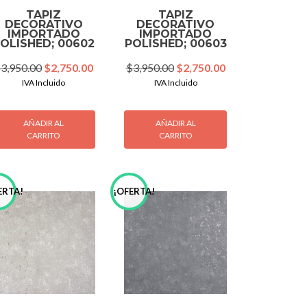
TAPIZ
TAPIZ
DECORATIVO
DECORATIVO
IMPORTADO
IMPORTADO
OLISHED; 00602
POLISHED; 00603
Original
Current
Original
Current
$
3,950.00
$
2,750.00
$
3,950.00
$
2,750.00
price
price
price
price
IVA Incluido
IVA Incluido
was:
is:
was:
is:
00.
$3,950.00.
$2,750.00.
$3,950.00.
$2,750.00.
AÑADIR AL
AÑADIR AL
CARRITO
CARRITO
ERTA!
¡OFERTA!