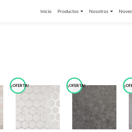
Skip
to
Inicio
Productos
Nosotros
Noved
content
¡OFERTA!
¡OFERTA!
¡OF