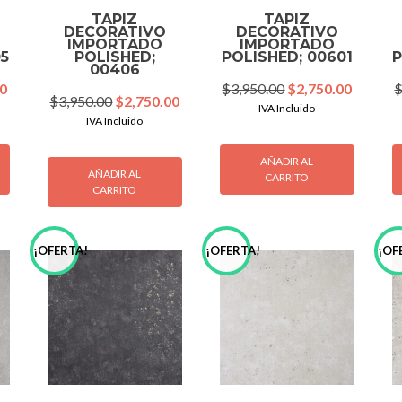
TAPIZ
TAPIZ
DECORATIVO
DECORATIVO
IMPORTADO
IMPORTADO
05
POLISHED;
POLISHED; 00601
P
00406
Current
Original
Current
00
$
3,950.00
$
2,750.00
Original
Current
$
3,950.00
$
2,750.00
price
price
price
IVA Incluido
price
price
IVA Incluido
is:
was:
is:
was:
is:
0.
$2,750.00.
$3,950.00.
$2,750.
$3,950.00.
$2,750.00.
AÑADIR AL
AÑADIR AL
CARRITO
CARRITO
¡OFERTA!
¡OFERTA!
¡OF