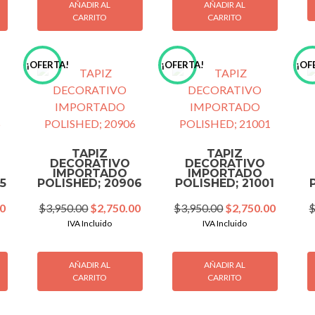
AÑADIR AL
AÑADIR AL
CARRITO
CARRITO
¡OFERTA!
¡OFERTA!
¡OF
TAPIZ
TAPIZ
DECORATIVO
DECORATIVO
IMPORTADO
IMPORTADO
5
POLISHED; 20906
POLISHED; 21001
Current
Original
Current
Original
Current
00
$
3,950.00
$
2,750.00
$
3,950.00
$
2,750.00
price
price
price
price
price
IVA Incluido
IVA Incluido
is:
was:
is:
was:
is:
0.
$2,750.00.
$3,950.00.
$2,750.00.
$3,950.00.
$2,750.
AÑADIR AL
AÑADIR AL
CARRITO
CARRITO