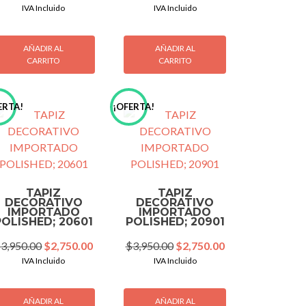
price
price
price
price
IVA Incluido
IVA Incluido
was:
is:
was:
is:
00.
$3,950.00.
$2,750.00.
$3,950.00.
$2,750.00.
AÑADIR AL
AÑADIR AL
CARRITO
CARRITO
ERTA!
¡OFERTA!
TAPIZ
TAPIZ
DECORATIVO
DECORATIVO
IMPORTADO
IMPORTADO
POLISHED; 20601
POLISHED; 20901
Original
Current
Original
Current
$
3,950.00
$
2,750.00
$
3,950.00
$
2,750.00
price
price
price
price
IVA Incluido
IVA Incluido
was:
is:
was:
is:
$3,950.00.
$2,750.00.
$3,950.00.
$2,750.00.
00.
AÑADIR AL
AÑADIR AL