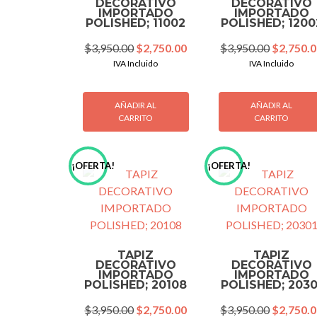
DECORATIVO
DECORATIVO
IMPORTADO
IMPORTADO
POLISHED; 11002
POLISHED; 1200
Original
Current
Original
$
3,950.00
$
2,750.00
$
3,950.00
$
2,750.
price
price
price
IVA Incluido
IVA Incluido
was:
is:
was:
$3,950.00.
$2,750.00.
$3,950.0
AÑADIR AL
AÑADIR AL
CARRITO
CARRITO
¡OFERTA!
¡OFERTA!
TAPIZ
TAPIZ
DECORATIVO
DECORATIVO
IMPORTADO
IMPORTADO
POLISHED; 20108
POLISHED; 2030
Original
Current
Original
$
3,950.00
$
2,750.00
$
3,950.00
$
2,750.