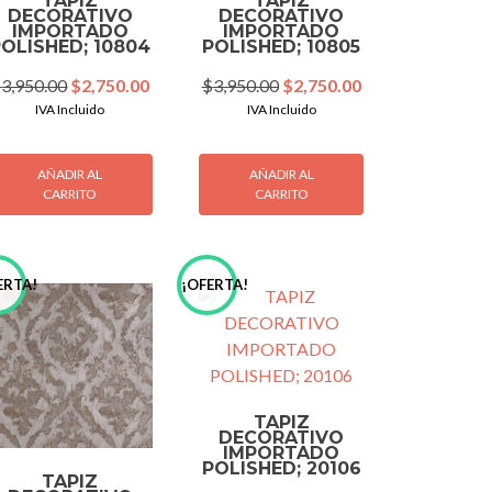
TAPIZ
TAPIZ
DECORATIVO
DECORATIVO
IMPORTADO
IMPORTADO
POLISHED; 10804
POLISHED; 10805
Original
Current
Original
Current
$
3,950.00
$
2,750.00
$
3,950.00
$
2,750.00
price
price
price
price
IVA Incluido
IVA Incluido
was:
is:
was:
is:
00.
$3,950.00.
$2,750.00.
$3,950.00.
$2,750.00.
AÑADIR AL
AÑADIR AL
CARRITO
CARRITO
ERTA!
¡OFERTA!
TAPIZ
DECORATIVO
IMPORTADO
POLISHED; 20106
TAPIZ