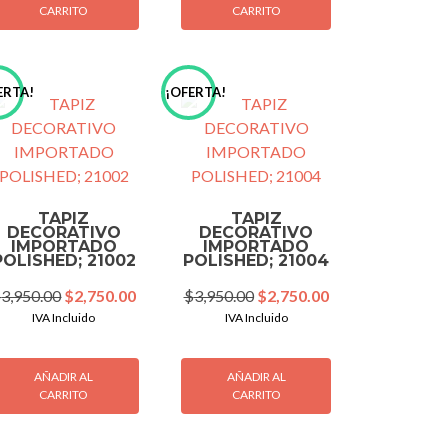
CARRITO
CARRITO
ERTA!
¡OFERTA!
TAPIZ
TAPIZ
DECORATIVO
DECORATIVO
IMPORTADO
IMPORTADO
POLISHED; 21002
POLISHED; 21004
Original
Current
Original
Current
$
3,950.00
$
2,750.00
$
3,950.00
$
2,750.00
price
price
price
price
IVA Incluido
IVA Incluido
was:
is:
was:
is:
00.
$3,950.00.
$2,750.00.
$3,950.00.
$2,750.00.
AÑADIR AL
AÑADIR AL
CARRITO
CARRITO