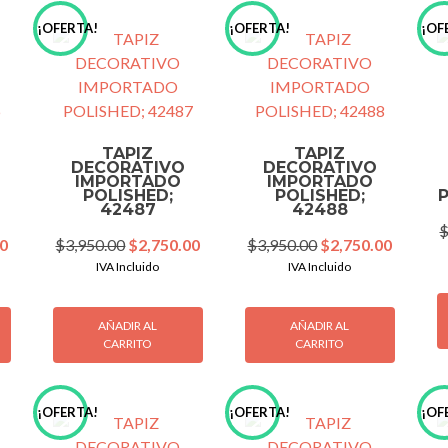
¡OFERTA!
¡OFERTA!
¡OF
TAPIZ
TAPIZ
DECORATIVO
DECORATIVO
IMPORTADO
IMPORTADO
POLISHED;
POLISHED;
42487
42488
Current
Original
Current
Original
Current
00
$
3,950.00
$
2,750.00
$
3,950.00
$
2,750.00
price
price
price
price
price
IVA Incluido
IVA Incluido
is:
was:
is:
was:
is:
0.
$2,750.00.
$3,950.00.
$2,750.00.
$3,950.00.
$2,750.
AÑADIR AL
AÑADIR AL
CARRITO
CARRITO
¡OFERTA!
¡OFERTA!
¡OF