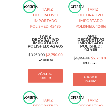
¡OFERTA!
¡OFERTA!
TAPIZ
TAPIZ
DECORATIVO
DECORATIVO
IMPORTADO
IMPORTADO
POLISHED; 42485
POLISHED;
42486
Original
Current
$
3,950.00
$
2,750.00
Original
$
3,950.00
$
2,750.
price
price
IVA Incluido
price
IVA Incluido
was:
is:
was:
$3,950.00.
$2,750.00.
$3,950.0
AÑADIR AL
AÑADIR AL
CARRITO
CARRITO
¡OFERTA!
¡OFERTA!