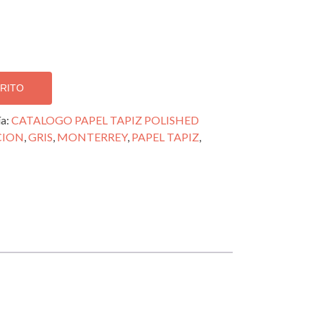
RRITO
ía:
CATALOGO PAPEL TAPIZ POLISHED
CION
,
GRIS
,
MONTERREY
,
PAPEL TAPIZ
,