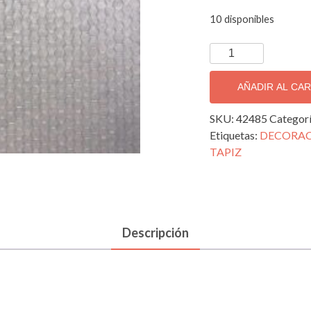
10 disponibles
TAPIZ
DECORATIVO
IMPORTADO
AÑADIR AL CA
POLISHED;
42485
SKU:
42485
Categor
cantidad
Etiquetas:
DECORA
TAPIZ
Descripción