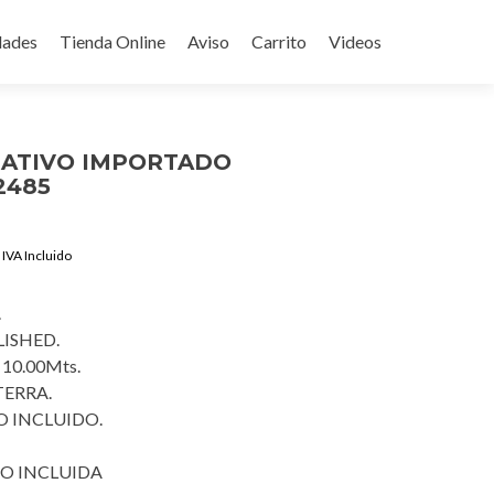
ades
Tienda Online
Aviso
Carrito
Videos
RATIVO IMPORTADO
2485
Current
IVA Incluido
price
is:
.
$2,750.00.
ISHED.
 10.00Mts.
TERRA.
 INCLUIDO.
O INCLUIDA