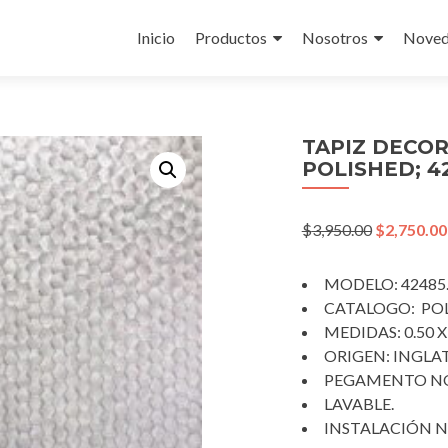
Skip
to
Inicio
Productos
Nosotros
Noved
content
TAPIZ DECO
POLISHED; 4
Original
$
3,950.00
$
2,750.00
price
was:
MODELO: 42485
$3,950.00.
CATALOGO: POL
MEDIDAS: 0.50 X
ORIGEN: INGLA
PEGAMENTO NO
LAVABLE.
INSTALACIÓN N