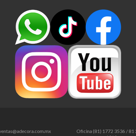
ventas@adecora.com.mx
Oficina (81) 1772 3536 / 81