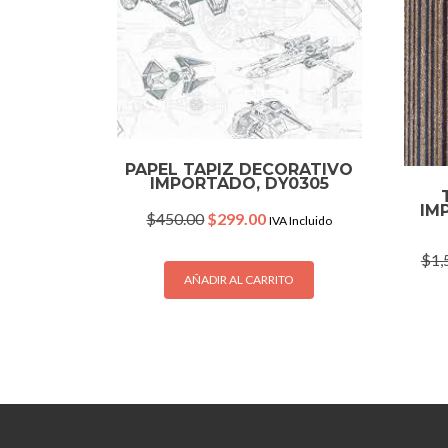
PAPEL TAPIZ DECORATIVO
IMPORTADO, DY0305
IM
Original
Current
$
450.00
$
299.00
IVA Incluido
price
price
was:
is:
$
1,
$450.00.
$299.00.
AÑADIR AL CARRITO