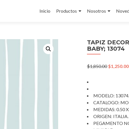
Skip
to
Inicio
Productos
Nosotros
Noved
content
TAPIZ DECO
BABY; 13074
Original
$
1,850.00
$
1,250.00
price
was:
$1,850.00.
MODELO: 13074
CATALOGO: MO
MEDIDAS: 0.50 X
ORIGEN: ITALIA.
PEGAMENTO NO