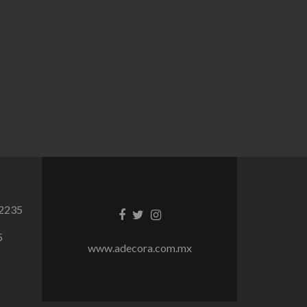
 2235
Facebook
Twitter
Instagram
link
link
link
5
www.adecora.com.mx