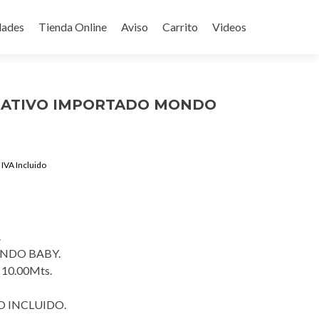
ades
Tienda Online
Aviso
Carrito
Videos
RATIVO IMPORTADO MONDO
Current
IVA Incluido
price
is:
$1,250.00.
.
NDO BABY.
 10.00Mts.
 INCLUIDO.