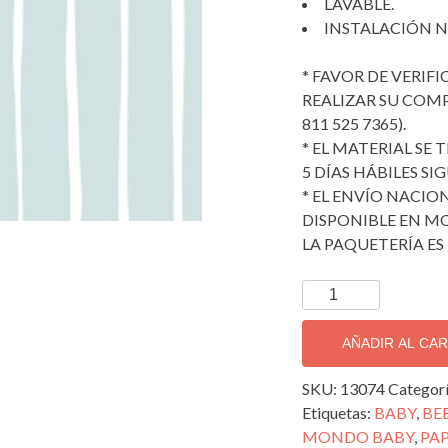
LAVABLE.
INSTALACIÓN N
* FAVOR DE VERIF
REALIZAR SU COMPRA
811 525 7365).
* EL MATERIAL SE
5 DÍAS HÁBILES SI
* EL ENVÍO NACION
DISPONIBLE EN MO
LA PAQUETERÍA ES 
TAPIZ
DECORATIVO
IMPORTADO
AÑADIR AL CA
MONDO
BABY;
SKU:
13074
Categor
13074
Etiquetas:
BABY
,
BE
cantidad
MONDO BABY
,
PAP