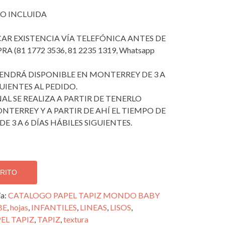
O INCLUIDA
ICAR EXISTENCIA VÍA TELEFÓNICA ANTES DE
 (81 1772 3536, 81 2235 1319, Whatsapp
 TENDRÁ DISPONIBLE EN MONTERREY DE 3 A
GUIENTES AL PEDIDO.
AL SE REALIZA A PARTIR DE TENERLO
NTERREY Y A PARTIR DE AHÍ EL TIEMPO DE
DE 3 A 6 DÍAS HÁBILES SIGUIENTES.
RRITO
ía:
CATALOGO PAPEL TAPIZ MONDO BABY
BE
,
hojas
,
INFANTILES
,
LINEAS
,
LISOS
,
EL TAPIZ
,
TAPIZ
,
textura