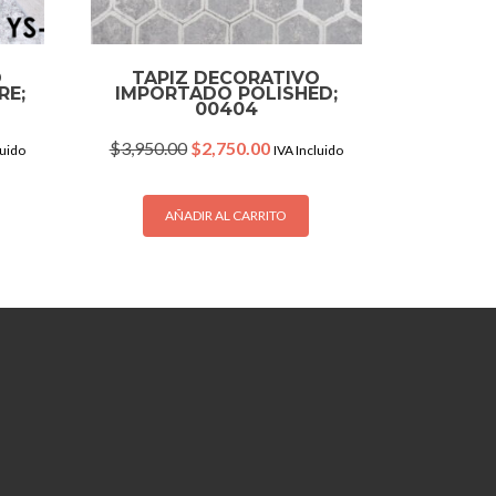
O
TAPIZ DECORATIVO
RE;
IMPORTADO POLISHED;
00404
nt
Original
Current
$
3,950.00
$
2,750.00
luido
IVA Incluido
price
price
was:
is:
.00.
$3,950.00.
$2,750.00.
AÑADIR AL CARRITO