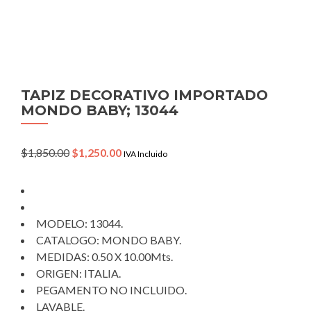
TAPIZ DECORATIVO IMPORTADO
MONDO BABY; 13044
Original
Current
$
1,850.00
$
1,250.00
IVA Incluido
price
price
was:
is:
$1,850.00.
$1,250.00.
MODELO: 13044.
CATALOGO: MONDO BABY.
MEDIDAS: 0.50 X 10.00Mts.
ORIGEN: ITALIA.
PEGAMENTO NO INCLUIDO.
LAVABLE.