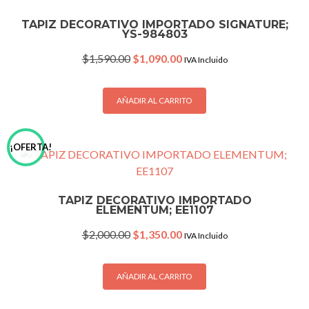
TAPIZ DECORATIVO IMPORTADO SIGNATURE;
YS-984803
Original
Current
$
1,590.00
$
1,090.00
IVA Incluido
price
price
was:
is:
$1,590.00.
$1,090.00.
AÑADIR AL CARRITO
¡OFERTA!
TAPIZ DECORATIVO IMPORTADO
ELEMENTUM; EE1107
Original
Current
$
2,000.00
$
1,350.00
IVA Incluido
price
price
was:
is:
$2,000.00.
$1,350.00.
AÑADIR AL CARRITO