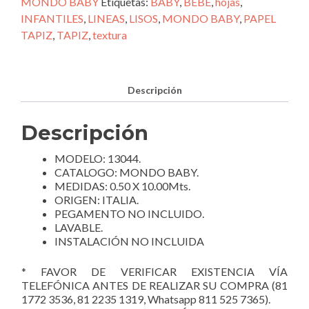
13044
MONDO BABY
Etiquetas:
BABY
,
BEBE
,
hojas
,
cantidad
INFANTILES
,
LINEAS
,
LISOS
,
MONDO BABY
,
PAPEL
TAPIZ
,
TAPIZ
,
textura
Descripción
Descripción
MODELO: 13044.
CATALOGO: MONDO BABY.
MEDIDAS: 0.50 X 10.00Mts.
ORIGEN: ITALIA.
PEGAMENTO NO INCLUIDO.
LAVABLE.
INSTALACIÓN NO INCLUIDA
* FAVOR DE VERIFICAR EXISTENCIA VÍA
TELEFÓNICA ANTES DE REALIZAR SU COMPRA (81
1772 3536, 81 2235 1319, Whatsapp 811 525 7365).