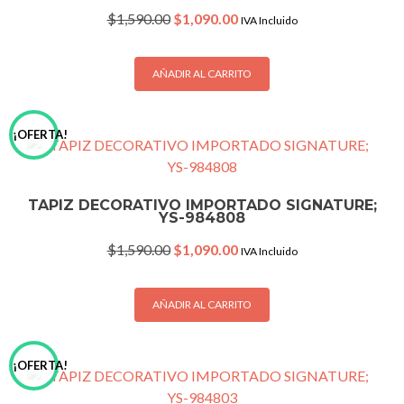
Original
Current
$
1,590.00
$
1,090.00
IVA Incluido
price
price
was:
is:
$1,590.00.
$1,090.00.
AÑADIR AL CARRITO
¡OFERTA!
TAPIZ DECORATIVO IMPORTADO SIGNATURE;
YS-984808
Original
Current
$
1,590.00
$
1,090.00
IVA Incluido
price
price
was:
is:
$1,590.00.
$1,090.00.
AÑADIR AL CARRITO
¡OFERTA!