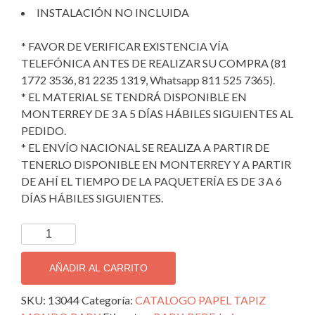
INSTALACIÓN NO INCLUIDA
* FAVOR DE VERIFICAR EXISTENCIA VÍA
TELEFÓNICA ANTES DE REALIZAR SU COMPRA (81
1772 3536, 81 2235 1319, Whatsapp 811 525 7365).
* EL MATERIAL SE TENDRÁ DISPONIBLE EN
MONTERREY DE 3 A 5 DÍAS HÁBILES SIGUIENTES AL
PEDIDO.
* EL ENVÍO NACIONAL SE REALIZA A PARTIR DE
TENERLO DISPONIBLE EN MONTERREY Y A PARTIR
DE AHÍ EL TIEMPO DE LA PAQUETERÍA ES DE 3 A 6
DÍAS HÁBILES SIGUIENTES.
TAPIZ
DECORATIVO
IMPORTADO
AÑADIR AL CARRITO
MONDO
BABY;
SKU:
13044
Categoría:
CATALOGO PAPEL TAPIZ