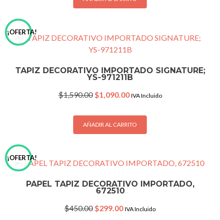
¡OFERTA!
TAPIZ DECORATIVO IMPORTADO SIGNATURE;
YS-971211B
Original
Current
$
1,590.00
$
1,090.00
IVA Incluido
price
price
was:
is:
$1,590.00.
$1,090.00.
AÑADIR AL CARRITO
¡OFERTA!
PAPEL TAPIZ DECORATIVO IMPORTADO,
672510
Original
Current
$
450.00
$
299.00
IVA Incluido
price
price