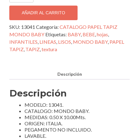
DECORATIVO
IMPORTADO
AÑADIR AL CARRITO
MONDO
BABY;
SKU:
13041
Categoría:
CATALOGO PAPEL TAPIZ
13041
MONDO BABY
Etiquetas:
BABY
,
BEBE
,
hojas
,
cantidad
INFANTILES
,
LINEAS
,
LISOS
,
MONDO BABY
,
PAPEL
TAPIZ
,
TAPIZ
,
textura
Descripción
Descripción
MODELO: 13041.
CATALOGO: MONDO BABY.
MEDIDAS: 0.50 X 10.00Mts.
ORIGEN: ITALIA.
PEGAMENTO NO INCLUIDO.
LAVABLE.