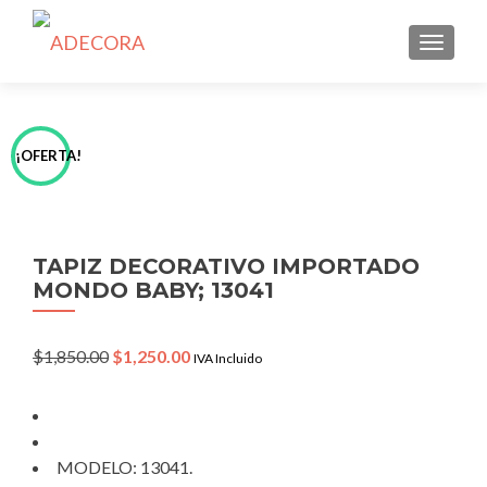
TOGGLE
¡OFERTA!
TAPIZ DECORATIVO IMPORTADO
MONDO BABY; 13041
Original
Current
$
1,850.00
$
1,250.00
IVA Incluido
price
price
was:
is:
$1,850.00.
$1,250.00.
MODELO: 13041.