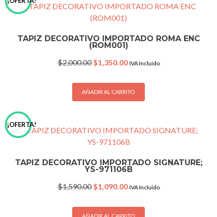
¡OFERTA!
TAPIZ DECORATIVO IMPORTADO ROMA ENC
(ROM001)
Original
Current
$
2,000.00
$
1,350.00
IVA Incluido
price
price
was:
is:
$2,000.00.
$1,350.00.
AÑADIR AL CARRITO
¡OFERTA!
TAPIZ DECORATIVO IMPORTADO SIGNATURE;
YS-971106B
Original
Current
$
1,590.00
$
1,090.00
IVA Incluido
price
price
was:
is:
$1,590.00.
$1,090.00.
AÑADIR AL CARRITO