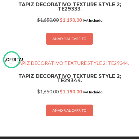
TAPIZ DECORATIVO TEXTURE STYLE 2;
TE29333.
Original
Current
$
1,650.00
$
1,190.00
IVA Incluido
price
price
was:
is:
$1,650.00.
$1,190.00.
AÑADIR AL CARRITO
¡OFERTA!
TAPIZ DECORATIVO TEXTURE STYLE 2;
TE29344.
Original
Current
$
1,650.00
$
1,190.00
IVA Incluido
price
price
was:
is:
$1,650.00.
$1,190.00.
AÑADIR AL CARRITO