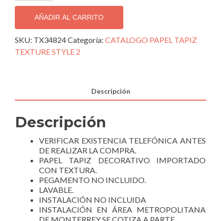
DECORATIVO
TEXTURE
AÑADIR AL CARRITO
STYLE
2;
SKU:
TX34824
Categoría:
CATALOGO PAPEL TAPIZ
TX34824.
TEXTURE STYLE 2
cantidad
Descripción
Descripción
VERIFICAR EXISTENCIA TELEFÓNICA ANTES
DE REALIZAR LA COMPRA.
PAPEL TAPIZ DECORATIVO IMPORTADO
CON TEXTURA.
PEGAMENTO NO INCLUIDO.
LAVABLE.
INSTALACIÓN NO INCLUIDA
INSTALACIÓN EN ÁREA METROPOLITANA
DE MONTERREY SE COTIZA A PARTE.