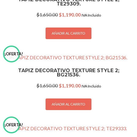
TE29309.
Original
Current
$
1,650.00
$
1,190.00
IVA Incluido
price
price
was:
is:
$1,650.00.
$1,190.00.
AÑADIR AL CARRITO
¡OFERTA!
TAPIZ DECORATIVO TEXTURE STYLE 2;
BG21536.
Original
Current
$
1,650.00
$
1,190.00
IVA Incluido
price
price
was:
is:
$1,650.00.
$1,190.00.
AÑADIR AL CARRITO
¡OFERTA!