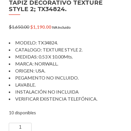
TAPIZ DECORATIVO TEXTURE
STYLE 2; TX34824.
Original
Current
$
1,650.00
$
1,190.00
IVA Incluido
price
price
was:
is:
MODELO: TX34824.
$1,650.00.
$1,190.00.
CATALOGO: TEXTURE STYLE 2.
MEDIDAS: 0.53 X 10.00Mts.
MARCA: NORWALL.
ORIGEN: USA.
PEGAMENTO NO INCLUIDO.
LAVABLE.
INSTALACIÓN NO INCLUIDA
VERIFICAR EXISTENCIA TELEFÓNICA.
10 disponibles
TAPIZ