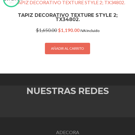
TAPIZ DECORATIVO TEXTURE STYLE 2;
TX34802.
Original
Current
$
1,650.00
$
1,190.00
IVA Incluido
price
price
was:
is:
$1,650.00.
$1,190.00.
AÑADIR AL CARRITO
NUESTRAS REDES
ADECORA