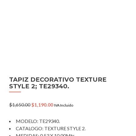
TAPIZ DECORATIVO TEXTURE
STYLE 2; TE29340.
Original
Current
$
1,650.00
$
1,190.00
IVA Incluido
price
price
was:
is:
MODELO: TE29340.
$1,650.00.
$1,190.00.
CATALOGO: TEXTURE STYLE 2.
MEDIDAS: 0.53 X 10.00Mts.