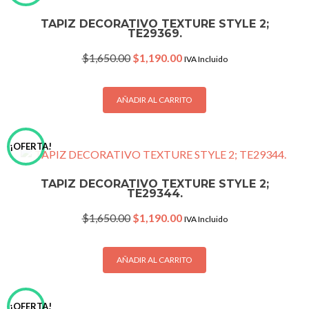
TAPIZ DECORATIVO TEXTURE STYLE 2;
TE29369.
Original
Current
$
1,650.00
$
1,190.00
IVA Incluido
price
price
was:
is:
$1,650.00.
$1,190.00.
AÑADIR AL CARRITO
¡OFERTA!
TAPIZ DECORATIVO TEXTURE STYLE 2;
TE29344.
Original
Current
$
1,650.00
$
1,190.00
IVA Incluido
price
price
was:
is:
$1,650.00.
$1,190.00.
AÑADIR AL CARRITO
¡OFERTA!