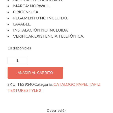
MARCA: NORWALL.
ORIGEN: USA.
PEGAMENTO NO INCLUIDO.
LAVABLE.
INSTALACIÓN NO INCLUIDA
VERIFICAR EXISTENCIA TELEFÓNICA.
10 disponibles
TAPIZ
DECORATIVO
TEXTURE
AÑADIR AL CARRITO
STYLE
2;
SKU:
TE29340
Categoría:
CATALOGO PAPEL TAPIZ
TE29340.
TEXTURE STYLE 2
cantidad
Descripción