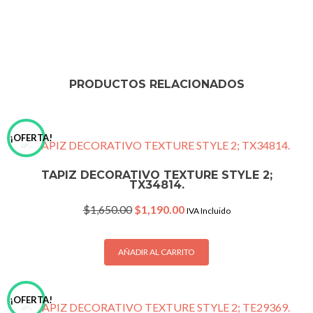
PRODUCTOS RELACIONADOS
¡OFERTA!
TAPIZ DECORATIVO TEXTURE STYLE 2;
TX34814.
Original
Current
$
1,650.00
$
1,190.00
IVA Incluido
price
price
was:
is:
$1,650.00.
$1,190.00.
AÑADIR AL CARRITO
¡OFERTA!