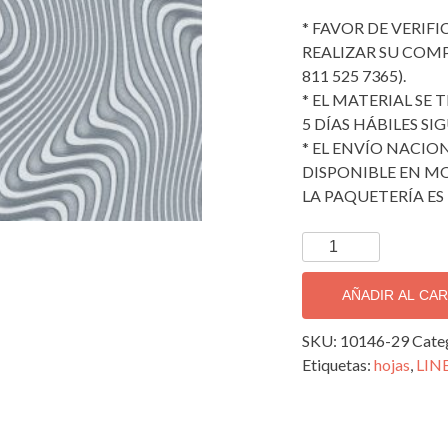
* FAVOR DE VERIF
REALIZAR SU COMPRA
811 525 7365).
* EL MATERIAL SE
5 DÍAS HÁBILES SI
* EL ENVÍO NACION
DISPONIBLE EN MO
LA PAQUETERÍA ES 
TAPIZ
DECORATIVO
IMPORTADO
AÑADIR AL CA
SPOTLIGHT;
10146-
SKU:
10146-29
Cate
29
Etiquetas:
hojas
,
LIN
cantidad