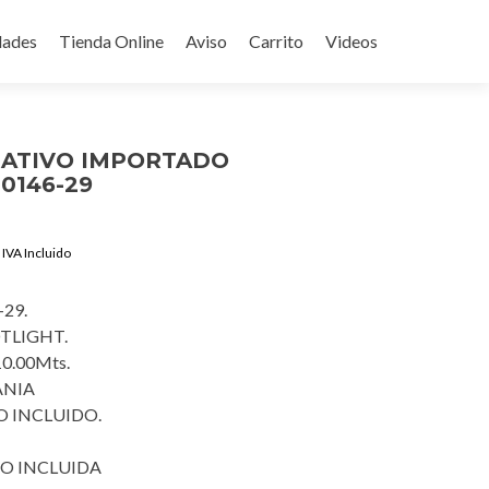
ades
Tienda Online
Aviso
Carrito
Videos
RATIVO IMPORTADO
0146-29
Current
IVA Incluido
price
is:
29.
$1,290.00.
TLIGHT.
10.00Mts.
ANIA
 INCLUIDO.
O INCLUIDA