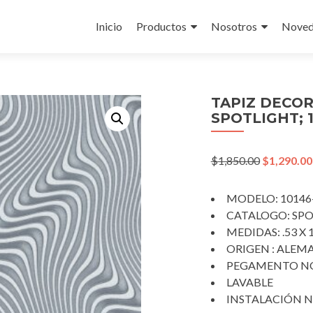
Skip
to
Inicio
Productos
Nosotros
Noved
content
TAPIZ DECO
SPOTLIGHT; 1
Original
$
1,850.00
$
1,290.00
price
was:
MODELO: 10146-
$1,850.00.
CATALOGO: SPO
MEDIDAS: .53 X 
ORIGEN : ALEM
PEGAMENTO NO
LAVABLE
INSTALACIÓN N