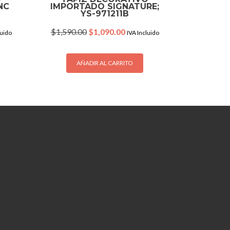
NC
IMPORTADO SIGNATURE;
YS-971211B
nt
Original
Current
$
1,590.00
$
1,090.00
luido
IVA Incluido
price
price
was:
is:
.00.
$1,590.00.
$1,090.00.
AÑADIR AL CARRITO