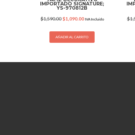
IMPORTADO SIGNATURE;
IM
YS-970812B
Original
Current
$
1,590.00
$
1,090.00
$
1,
IVA Incluido
price
price
was:
is:
$1,590.00.
$1,090.00.
AÑADIR AL CARRITO