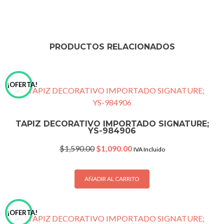
PRODUCTOS RELACIONADOS
¡OFERTA!
TAPIZ DECORATIVO IMPORTADO SIGNATURE;
YS-984906
Original
Current
$
1,590.00
$
1,090.00
IVA Incluido
price
price
was:
is:
$1,590.00.
$1,090.00.
AÑADIR AL CARRITO
¡OFERTA!