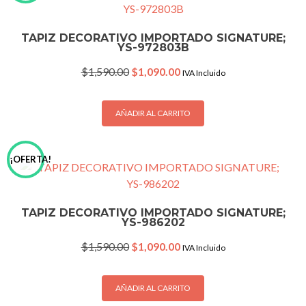
TAPIZ DECORATIVO IMPORTADO SIGNATURE;
YS-972803B
Original
Current
$
1,590.00
$
1,090.00
IVA Incluido
price
price
was:
is:
$1,590.00.
$1,090.00.
AÑADIR AL CARRITO
¡OFERTA!
TAPIZ DECORATIVO IMPORTADO SIGNATURE;
YS-986202
Original
Current
$
1,590.00
$
1,090.00
IVA Incluido
price
price
was:
is:
$1,590.00.
$1,090.00.
AÑADIR AL CARRITO