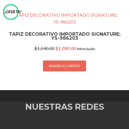
¡OFERTA!
TAPIZ DECORATIVO IMPORTADO SIGNATURE;
YS-986203
Original
Current
$
1,590.00
$
1,090.00
IVA Incluido
price
price
was:
is:
$1,590.00.
$1,090.00.
AÑADIR AL CARRITO
NUESTRAS REDES