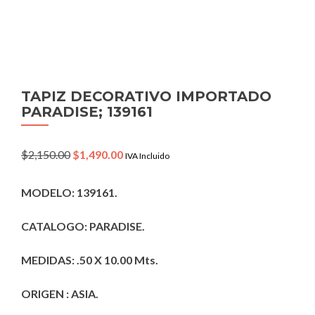
TAPIZ DECORATIVO IMPORTADO
PARADISE; 139161
Original
Current
$
2,150.00
$
1,490.00
IVA Incluido
price
price
was:
is:
MODELO: 139161.
$2,150.00.
$1,490.00.
CATALOGO: PARADISE.
MEDIDAS: .50 X 10.00 Mts.
ORIGEN : ASIA.