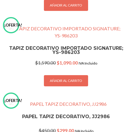
$1,590.00.
$1,090.00.
AÑADIR AL CARRITO
¡OFERTA!
TAPIZ DECORATIVO IMPORTADO SIGNATURE;
YS-986203
Original
Current
$
1,590.00
$
1,090.00
IVA Incluido
price
price
was:
is:
$1,590.00.
$1,090.00.
AÑADIR AL CARRITO
¡OFERTA!
PAPEL TAPIZ DECORATIVO, JJ2986
Original
Current
$
450.00
$
299.00
IVA Incluido