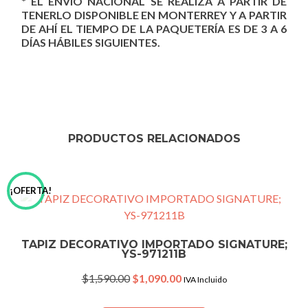
* EL ENVÍO NACIONAL SE REALIZA A PARTIR DE
TENERLO DISPONIBLE EN MONTERREY Y A PARTIR
DE AHÍ EL TIEMPO DE LA PAQUETERÍA ES DE 3 A 6
DÍAS HÁBILES SIGUIENTES.
PRODUCTOS RELACIONADOS
¡OFERTA!
TAPIZ DECORATIVO IMPORTADO SIGNATURE;
YS-971211B
Original
Current
$
1,590.00
$
1,090.00
IVA Incluido
price
price
was:
is: