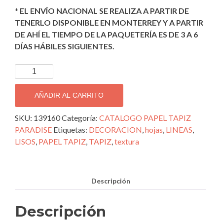
* EL ENVÍO NACIONAL SE REALIZA A PARTIR DE
TENERLO DISPONIBLE EN MONTERREY Y A PARTIR
DE AHÍ EL TIEMPO DE LA PAQUETERÍA ES DE 3 A 6
DÍAS HÁBILES SIGUIENTES.
TAPIZ
DECORATIVO
IMPORTADO
AÑADIR AL CARRITO
PARADISE;
139160
SKU:
139160
Categoría:
CATALOGO PAPEL TAPIZ
cantidad
PARADISE
Etiquetas:
DECORACION
,
hojas
,
LINEAS
,
LISOS
,
PAPEL TAPIZ
,
TAPIZ
,
textura
Descripción
Descripción