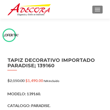
TOGGLE
¡OFERTA!
TAPIZ DECORATIVO IMPORTADO
PARADISE; 139160
Original
Current
$
2,150.00
$
1,490.00
IVA Incluido
price
price
was:
is:
MODELO: 139160.
$2,150.00.
$1,490.00.
CATALOGO: PARADISE.