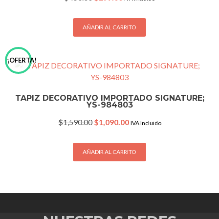
price
price
was:
is:
$450.00.
$299.00.
AÑADIR AL CARRITO
¡OFERTA!
TAPIZ DECORATIVO IMPORTADO SIGNATURE;
YS-984803
Original
Current
$
1,590.00
$
1,090.00
IVA Incluido
price
price
was:
is:
$1,590.00.
$1,090.00.
AÑADIR AL CARRITO