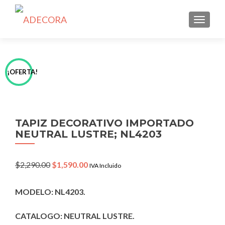
TOGGLE
¡OFERTA!
TAPIZ DECORATIVO IMPORTADO
NEUTRAL LUSTRE; NL4203
Original
Current
$
2,290.00
$
1,590.00
IVA Incluido
price
price
was:
is:
MODELO: NL4203.
$2,290.00.
$1,590.00.
CATALOGO: NEUTRAL LUSTRE.