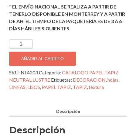
* EL ENVÍO NACIONAL SE REALIZA A PARTIR DE
TENERLO DISPONIBLE EN MONTERREY Y A PARTIR
DE AHÍ EL TIEMPO DE LA PAQUETERÍA ES DE 3 A 6
DÍAS HÁBILES SIGUIENTES.
TAPIZ
DECORATIVO
IMPORTADO
AÑADIR AL CARRITO
NEUTRAL
LUSTRE;
SKU:
NL4203
Categoría:
CATALOGO PAPEL TAPIZ
NL4203
NEUTRAL LUSTRE
Etiquetas:
DECORACION
,
hojas
,
cantidad
LINEAS
,
LISOS
,
PAPEL TAPIZ
,
TAPIZ
,
textura
Descripción
Descripción