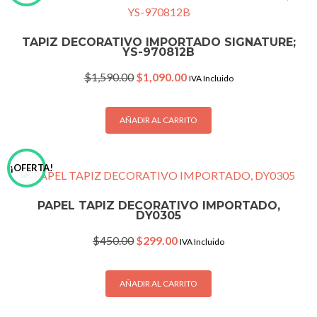
TAPIZ DECORATIVO IMPORTADO SIGNATURE;
YS-970812B
Original
Current
$
1,590.00
$
1,090.00
IVA Incluido
price
price
was:
is:
$1,590.00.
$1,090.00.
AÑADIR AL CARRITO
¡OFERTA!
PAPEL TAPIZ DECORATIVO IMPORTADO,
DY0305
Original
Current
$
450.00
$
299.00
IVA Incluido
price
price
was:
is:
$450.00.
$299.00.
AÑADIR AL CARRITO