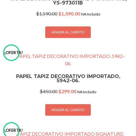
YS-973011B
Original
Current
$
1,590.00
$
1,090.00
IVA Incluido
price
price
was:
is:
$1,590.00.
$1,090.00.
AÑADIR AL CARRITO
¡OFERTA!
PAPEL TAPIZ DECORATIVO IMPORTADO,
5942-06.
Original
Current
$
450.00
$
299.00
IVA Incluido
price
price
was:
is:
$450.00.
$299.00.
AÑADIR AL CARRITO
¡OFERTA!