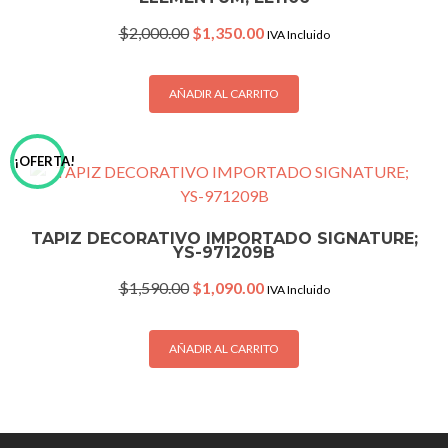
Original
Current
$
2,000.00
$
1,350.00
IVA Incluido
price
price
was:
is:
$2,000.00.
$1,350.00.
AÑADIR AL CARRITO
¡OFERTA!
TAPIZ DECORATIVO IMPORTADO SIGNATURE;
YS-971209B
Original
Current
$
1,590.00
$
1,090.00
IVA Incluido
price
price
was:
is:
$1,590.00.
$1,090.00.
AÑADIR AL CARRITO