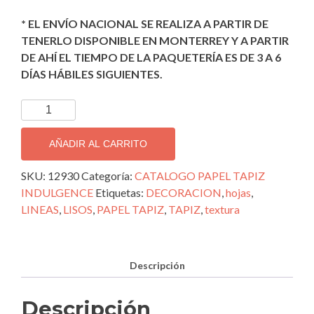
* EL ENVÍO NACIONAL SE REALIZA A PARTIR DE
TENERLO DISPONIBLE EN MONTERREY Y A PARTIR
DE AHÍ EL TIEMPO DE LA PAQUETERÍA ES DE 3 A 6
DÍAS HÁBILES SIGUIENTES.
TAPIZ
DECORATIVO
IMPORTADO
AÑADIR AL CARRITO
INDULGENCE;
12930
SKU:
12930
Categoría:
CATALOGO PAPEL TAPIZ
cantidad
INDULGENCE
Etiquetas:
DECORACION
,
hojas
,
LINEAS
,
LISOS
,
PAPEL TAPIZ
,
TAPIZ
,
textura
Descripción
Descripción