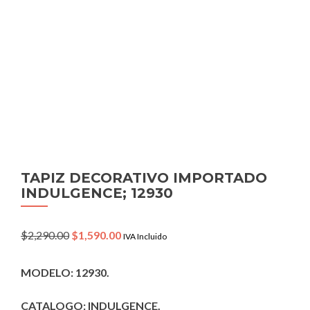
TAPIZ DECORATIVO IMPORTADO
INDULGENCE; 12930
Original
Current
$
2,290.00
$
1,590.00
IVA Incluido
price
price
was:
is:
MODELO: 12930.
$2,290.00.
$1,590.00.
CATALOGO: INDULGENCE.