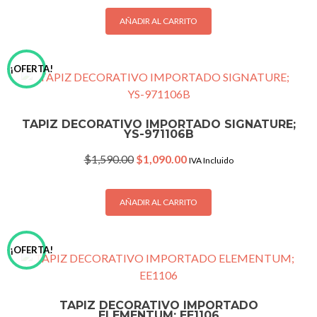
was:
is:
$1,590.00.
$1,090.00.
AÑADIR AL CARRITO
¡OFERTA!
TAPIZ DECORATIVO IMPORTADO SIGNATURE;
YS-971106B
Original
Current
$
1,590.00
$
1,090.00
IVA Incluido
price
price
was:
is:
$1,590.00.
$1,090.00.
AÑADIR AL CARRITO
¡OFERTA!
TAPIZ DECORATIVO IMPORTADO
ELEMENTUM; EE1106