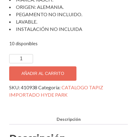
ORIGEN: ALEMANIA.
PEGAMENTO NO INCLUIDO.
LAVABLE.
INSTALACIÓN NO INCLUIDA
10 disponibles
TAPIZ
DECORATIVO
IMPORTADO
AÑADIR AL CARRITO
HYDE
PARK
SKU:
410938
Categoría:
CATALOGO TAPIZ
410938.
IMPORTADO HYDE PARK
cantidad
Descripción