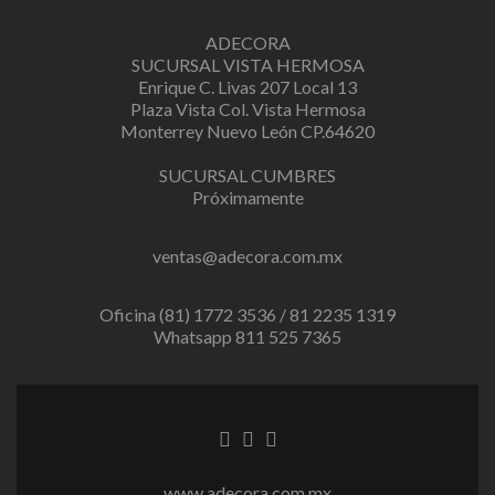
ADECORA
SUCURSAL VISTA HERMOSA
Enrique C. Livas 207 Local 13
Plaza Vista Col. Vista Hermosa
Monterrey Nuevo León CP.64620
SUCURSAL CUMBRES
Próximamente
ventas@adecora.com.mx
Oficina (81) 1772 3536 / 81 2235 1319
Whatsapp 811 525 7365
Facebook
Twitter
Instagram
link
link
link
www.adecora.com.mx