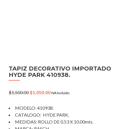
TAPIZ DECORATIVO IMPORTADO
HYDE PARK 410938.
Original
Current
$
1,500.00
$
1,050.00
IVA Incluido
price
price
was:
is:
MODELO: 410938.
$1,500.00.
$1,050.00.
CATALOGO: HYDE PARK.
MEDIDAS: ROLLO DE 0.53 X 10.00mts.
MARCA: RASCH.