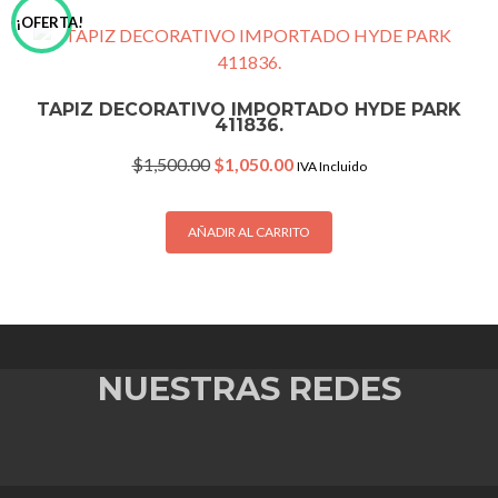
¡OFERTA!
TAPIZ DECORATIVO IMPORTADO HYDE PARK
411836.
Original
Current
$
1,500.00
$
1,050.00
IVA Incluido
price
price
was:
is:
$1,500.00.
$1,050.00.
AÑADIR AL CARRITO
NUESTRAS REDES