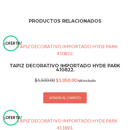
PRODUCTOS RELACIONADOS
¡OFERTA!
TAPIZ DECORATIVO IMPORTADO HYDE PARK
410822.
Original
Current
$
1,500.00
$
1,050.00
IVA Incluido
price
price
was:
is:
$1,500.00.
$1,050.00.
AÑADIR AL CARRITO
¡OFERTA!