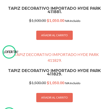
TAPIZ DECORATIVO IMPORTADO HYDE PARK
411881.
Original
Current
$
1,500.00
$
1,050.00
IVA Incluido
price
price
was:
is:
$1,500.00.
$1,050.00.
AÑADIR AL CARRITO
¡OFERTA!
TAPIZ DECORATIVO IMPORTADO HYDE PARK
411829.
Original
Current
$
1,500.00
$
1,050.00
IVA Incluido
price
price
was:
is:
$1,500.00.
$1,050.00.
AÑADIR AL CARRITO