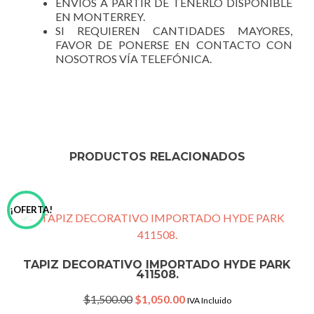
ENVÍOS A PARTIR DE TENERLO DISPONIBLE
EN MONTERREY.
SI REQUIEREN CANTIDADES MAYORES,
FAVOR DE PONERSE EN CONTACTO CON
NOSOTROS VÍA TELEFÓNICA.
PRODUCTOS RELACIONADOS
¡OFERTA!
TAPIZ DECORATIVO IMPORTADO HYDE PARK
411508.
Original
Current
$
1,500.00
$
1,050.00
IVA Incluido
price
price