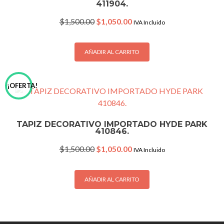
411904.
Original
Current
$
1,500.00
$
1,050.00
IVA Incluido
price
price
was:
is:
$1,500.00.
$1,050.00.
AÑADIR AL CARRITO
¡OFERTA!
TAPIZ DECORATIVO IMPORTADO HYDE PARK
410846.
Original
Current
$
1,500.00
$
1,050.00
IVA Incluido
price
price
was:
is:
$1,500.00.
$1,050.00.
AÑADIR AL CARRITO