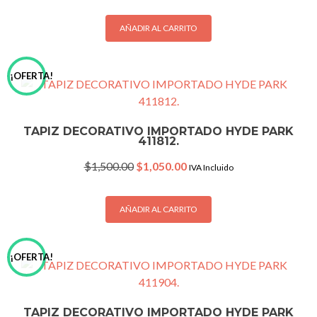
was:
is:
$1,500.00.
$1,050.00.
AÑADIR AL CARRITO
¡OFERTA!
TAPIZ DECORATIVO IMPORTADO HYDE PARK
411812.
Original
Current
$
1,500.00
$
1,050.00
IVA Incluido
price
price
was:
is:
$1,500.00.
$1,050.00.
AÑADIR AL CARRITO
¡OFERTA!
TAPIZ DECORATIVO IMPORTADO HYDE PARK