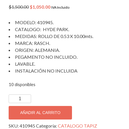
Original
Current
$
1,500.00
$
1,050.00
IVA Incluido
price
price
was:
is:
MODELO: 410945.
$1,500.00.
$1,050.00.
CATALOGO: HYDE PARK.
MEDIDAS: ROLLO DE 0.53 X 10.00mts.
MARCA: RASCH.
ORIGEN: ALEMANIA.
PEGAMENTO NO INCLUIDO.
LAVABLE.
INSTALACIÓN NO INCLUIDA
10 disponibles
TAPIZ
DECORATIVO
IMPORTADO
AÑADIR AL CARRITO
HYDE
PARK
SKU:
410945
Categoría:
CATALOGO TAPIZ