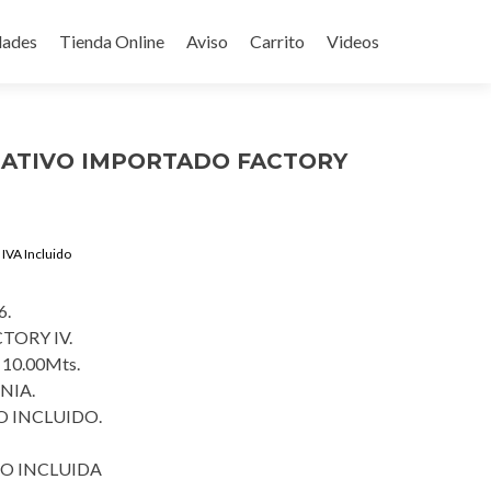
ades
Tienda Online
Aviso
Carrito
Videos
RATIVO IMPORTADO FACTORY
Current
IVA Incluido
price
is:
6.
$1,350.00.
TORY IV.
 10.00Mts.
NIA.
 INCLUIDO.
O INCLUIDA