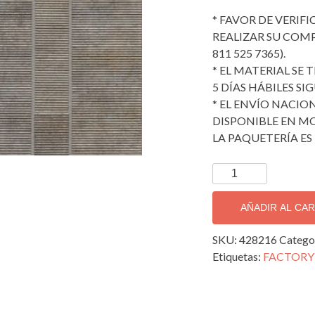
* FAVOR DE VERIF
REALIZAR SU COMPRA
811 525 7365).
* EL MATERIAL SE
5 DÍAS HÁBILES SI
* EL ENVÍO NACION
DISPONIBLE EN MO
LA PAQUETERÍA ES 
TAPIZ
DECORATIVO
IMPORTADO
AÑADIR AL CA
FACTORY
IV;
SKU:
428216
Catego
428216
Etiquetas:
FACTORY 
cantidad