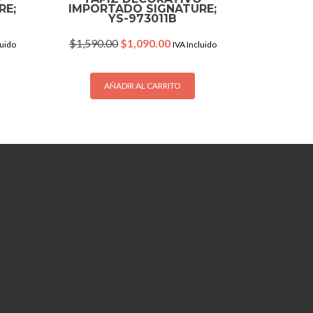
RE;
IMPORTADO SIGNATURE;
YS-973011B
nt
Original
Current
$
1,590.00
$
1,090.00
luido
IVA Incluido
price
price
was:
is:
.00.
$1,590.00.
$1,090.00.
AÑADIR AL CARRITO