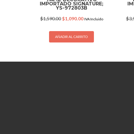
IMPORTADO SIGNATURE;
IM
YS-972803B
Original
Current
$
1,590.00
$
1,090.00
$
3,
IVA Incluido
price
price
was:
is:
$1,590.00.
$1,090.00.
AÑADIR AL CARRITO