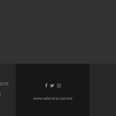
 2235
Facebook
Twitter
Instagram
link
link
link
5
www.adecora.com.mx