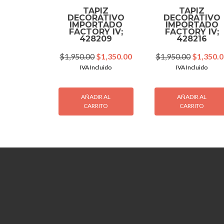
TAPIZ
TAPIZ
DECORATIVO
DECORATIVO
IMPORTADO
IMPORTADO
FACTORY IV;
FACTORY IV;
428209
428216
Original
Current
Original
$
1,950.00
$
1,350.00
$
1,950.00
$
1,350.
price
price
price
IVA Incluido
IVA Incluido
was:
is:
was:
$1,950.00.
$1,350.00.
$1,950.0
AÑADIR AL
AÑADIR AL
CARRITO
CARRITO