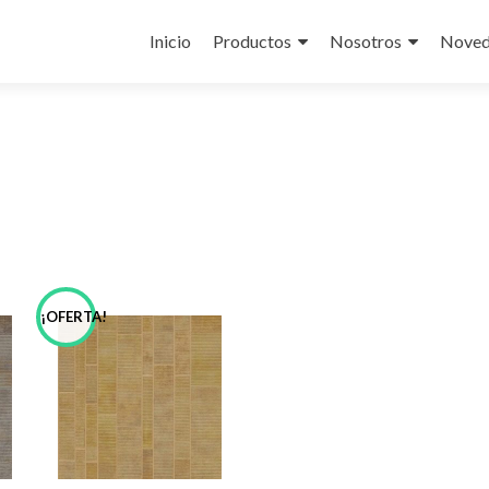
Skip
to
Inicio
Productos
Nosotros
Noved
content
¡OFERTA!