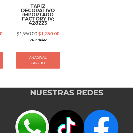
TAPIZ
DECORATIVO
IMPORTADO
FACTORY IV;
428223
Current
Original
Current
00
$
1,950.00
$
1,350.00
price
price
price
IVA Incluido
is:
was:
is:
0.
$1,350.00.
$1,950.00.
$1,350.00.
AÑADIR AL
CARRITO
NUESTRAS REDES