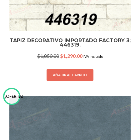
TAPIZ DECORATIVO IMPORTADO FACTORY 3;
446319.
Original
Current
$
1,850.00
$
1,290.00
IVA Incluido
price
price
was:
is:
$1,850.00.
$1,290.00.
AÑADIR AL CARRITO
¡OFERTA!