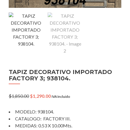
TAPIZ DECORATIVO IMPORTADO
FACTORY 3; 938104.
Original
Current
$
1,850.00
$
1,290.00
IVA Incluido
price
price
was:
is:
MODELO: 938104.
$1,850.00.
$1,290.00.
CATALOGO: FACTORY III.
MEDIDAS: 0.53 X 10.00Mts.