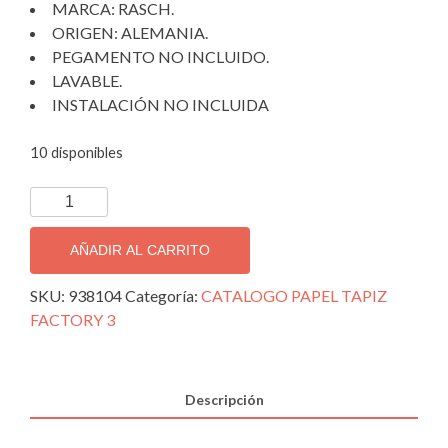
MARCA: RASCH.
ORIGEN: ALEMANIA.
PEGAMENTO NO INCLUIDO.
LAVABLE.
INSTALACIÓN NO INCLUIDA
10 disponibles
TAPIZ
DECORATIVO
IMPORTADO
AÑADIR AL CARRITO
FACTORY
3;
SKU:
938104
Categoría:
CATALOGO PAPEL TAPIZ
938104.
FACTORY 3
cantidad
Descripción