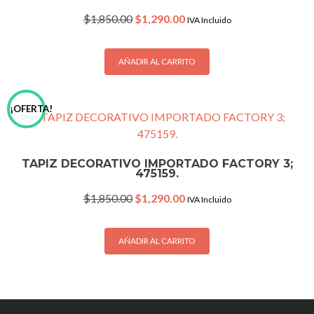
Original
Current
$
1,850.00
$
1,290.00
IVA Incluido
price
price
was:
is:
$1,850.00.
$1,290.00.
AÑADIR AL CARRITO
¡OFERTA!
TAPIZ DECORATIVO IMPORTADO FACTORY 3;
475159.
Original
Current
$
1,850.00
$
1,290.00
IVA Incluido
price
price
was:
is:
$1,850.00.
$1,290.00.
AÑADIR AL CARRITO