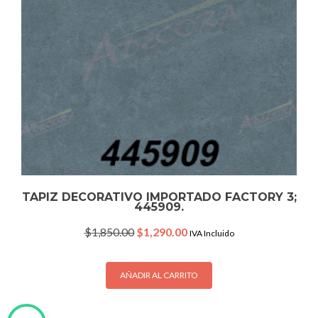
TAPIZ DECORATIVO IMPORTADO FACTORY 3;
445909.
Original
Current
$
1,850.00
$
1,290.00
IVA Incluido
price
price
was:
is:
$1,850.00.
$1,290.00.
AÑADIR AL CARRITO