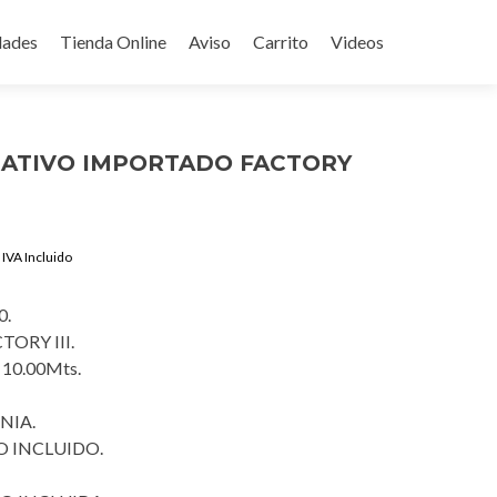
ades
Tienda Online
Aviso
Carrito
Videos
RATIVO IMPORTADO FACTORY
Current
IVA Incluido
price
is:
0.
$1,290.00.
ORY III.
 10.00Mts.
NIA.
 INCLUIDO.