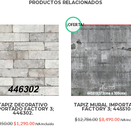
PRODUCTOS RELACIONADOS
!
¡OFERTA!
TAPIZ DECORATIVO
TAPIZ MURAL IMPORT
PORTADO FACTORY 3;
FACTORY 3; 445510
446302.
Original
Curre
$
12,786.00
$
8,490.00
IVA In
Original
Current
850.00
$
1,290.00
IVA Incluido
price
price
price
price
was:
is: