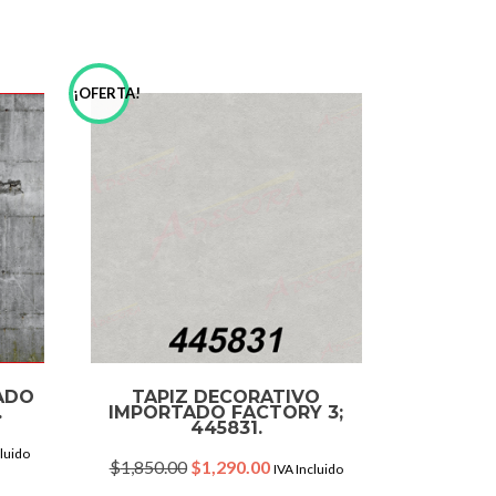
¡OFERTA!
ADO
TAPIZ DECORATIVO
.
IMPORTADO FACTORY 3;
445831.
nt
cluido
Original
Current
$
1,850.00
$
1,290.00
IVA Incluido
price
price