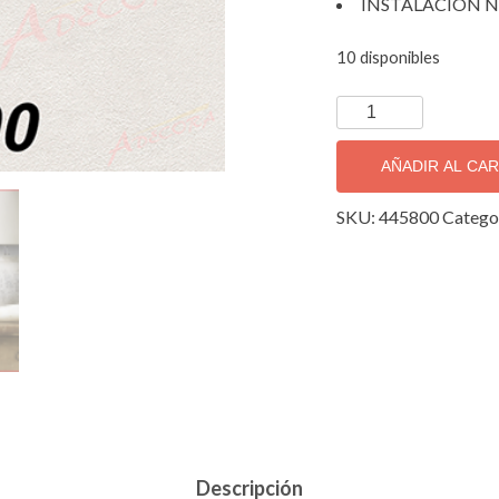
INSTALACIÓN N
10 disponibles
TAPIZ
DECORATIVO
IMPORTADO
AÑADIR AL CA
FACTORY
3;
SKU:
445800
Catego
445800.
cantidad
Descripción