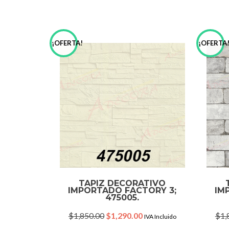
¡OFERTA!
¡OFERTA
TAPIZ DECORATIVO
IMPORTADO FACTORY 3;
IM
475005.
Original
Current
$
1,850.00
$
1,290.00
$
1,
IVA Incluido
price
price