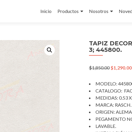
Skip
to
Inicio
Productos
Nosotros
Noved
content
TAPIZ DECO
3; 445800.
Original
$
1,850.00
$
1,290.00
price
was:
MODELO: 44580
$1,850.00.
CATALOGO: FACT
MEDIDAS: 0.53 X
MARCA: RASCH.
ORIGEN: ALEMA
PEGAMENTO NO
LAVABLE.