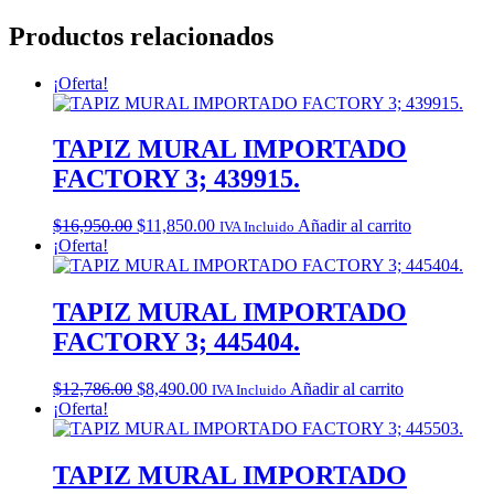
Productos relacionados
¡Oferta!
TAPIZ MURAL IMPORTADO
FACTORY 3; 439915.
Original
Current
$
16,950.00
$
11,850.00
Añadir al carrito
IVA Incluido
price
price
¡Oferta!
was:
is:
$16,950.00.
$11,850.00.
TAPIZ MURAL IMPORTADO
FACTORY 3; 445404.
Original
Current
$
12,786.00
$
8,490.00
Añadir al carrito
IVA Incluido
price
price
¡Oferta!
was:
is:
$12,786.00.
$8,490.00.
TAPIZ MURAL IMPORTADO