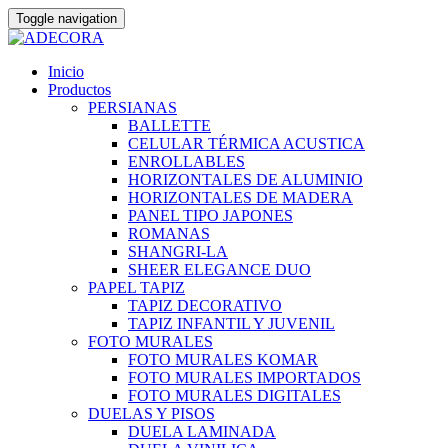
Toggle navigation
Skip
Inicio
to
Productos
content
PERSIANAS
BALLETTE
CELULAR TÉRMICA ACUSTICA
ENROLLABLES
HORIZONTALES DE ALUMINIO
HORIZONTALES DE MADERA
PANEL TIPO JAPONES
ROMANAS
SHANGRI-LA
SHEER ELEGANCE DUO
PAPEL TAPIZ
TAPIZ DECORATIVO
TAPIZ INFANTIL Y JUVENIL
FOTO MURALES
FOTO MURALES KOMAR
FOTO MURALES IMPORTADOS
FOTO MURALES DIGITALES
DUELAS Y PISOS
DUELA LAMINADA