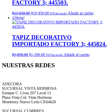
FACTORY 3; 445503.
Original
Current
$
15,650.00
$
10,950.00
Añadir al carrito
IVA Incluido
price
price
¡Oferta!
was:
is:
$15,650.00.
$10,950.00.
TAPIZ DECORATIVO
IMPORTADO FACTORY 3; 445824.
Original
Current
$
1,850.00
$
1,290.00
Añadir al carrito
IVA Incluido
price
price
was:
is:
NUESTRAS REDES
$1,850.00.
$1,290.00.
ADECORA
SUCURSAL VISTA HERMOSA
Enrique C. Livas 207 Local 13
Plaza Vista Col. Vista Hermosa
Monterrey Nuevo León CP.64620
SUCURSAL CUMBRES