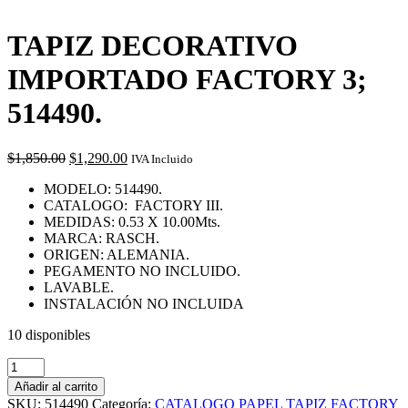
TAPIZ DECORATIVO
IMPORTADO FACTORY 3;
514490.
Original
Current
$
1,850.00
$
1,290.00
IVA Incluido
price
price
MODELO: 514490.
was:
is:
CATALOGO: FACTORY III.
$1,850.00.
$1,290.00.
MEDIDAS: 0.53 X 10.00Mts.
MARCA: RASCH.
ORIGEN: ALEMANIA.
PEGAMENTO NO INCLUIDO.
LAVABLE.
INSTALACIÓN NO INCLUIDA
10 disponibles
TAPIZ
DECORATIVO
Añadir al carrito
IMPORTADO
SKU:
514490
Categoría:
CATALOGO PAPEL TAPIZ FACTORY