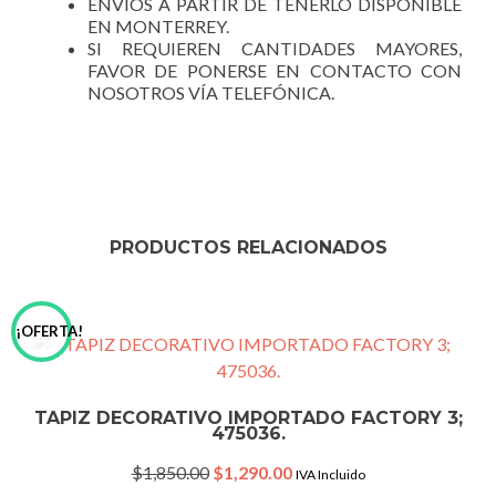
ENVÍOS A PARTIR DE TENERLO DISPONIBLE
EN MONTERREY.
SI REQUIEREN CANTIDADES MAYORES,
FAVOR DE PONERSE EN CONTACTO CON
NOSOTROS VÍA TELEFÓNICA.
PRODUCTOS RELACIONADOS
¡OFERTA!
TAPIZ DECORATIVO IMPORTADO FACTORY 3;
475036.
Original
Current
$
1,850.00
$
1,290.00
IVA Incluido
price
price