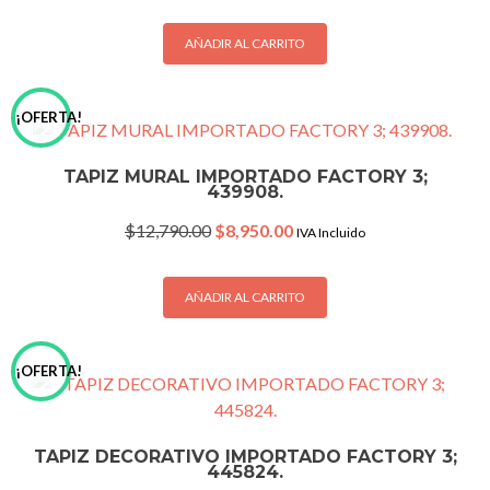
was:
is:
$1,850.00.
$1,290.00.
AÑADIR AL CARRITO
¡OFERTA!
TAPIZ MURAL IMPORTADO FACTORY 3;
439908.
Original
Current
$
12,790.00
$
8,950.00
IVA Incluido
price
price
was:
is:
$12,790.00.
$8,950.00.
AÑADIR AL CARRITO
¡OFERTA!
TAPIZ DECORATIVO IMPORTADO FACTORY 3;
445824.