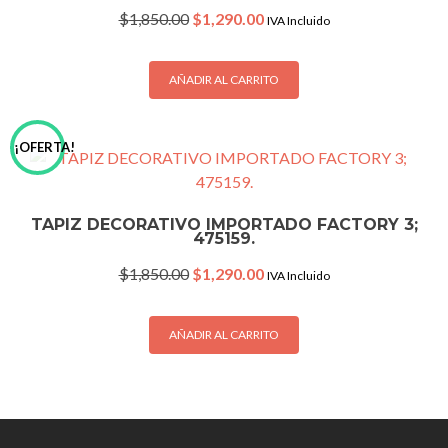
Original
Current
$
1,850.00
$
1,290.00
IVA Incluido
price
price
was:
is:
$1,850.00.
$1,290.00.
AÑADIR AL CARRITO
¡OFERTA!
TAPIZ DECORATIVO IMPORTADO FACTORY 3;
475159.
Original
Current
$
1,850.00
$
1,290.00
IVA Incluido
price
price
was:
is:
$1,850.00.
$1,290.00.
AÑADIR AL CARRITO