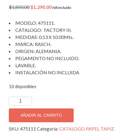
Original
Current
$
1,850.00
$
1,290.00
IVA Incluido
price
price
was:
is:
MODELO: 475111.
$1,850.00.
$1,290.00.
CATALOGO: FACTORY III.
MEDIDAS: 0.53 X 10.00Mts.
MARCA: RASCH.
ORIGEN: ALEMANIA.
PEGAMENTO NO INCLUIDO.
LAVABLE.
INSTALACIÓN NO INCLUIDA
10 disponibles
TAPIZ
DECORATIVO
IMPORTADO
AÑADIR AL CARRITO
FACTORY
3;
SKU:
475111
Categoría:
CATALOGO PAPEL TAPIZ