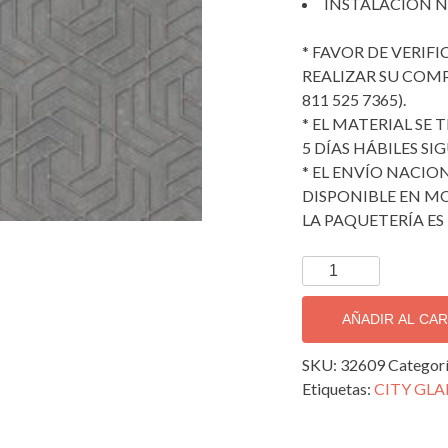
INSTALACIÓN N
* FAVOR DE VERIF
REALIZAR SU COMPRA
811 525 7365).
* EL MATERIAL SE
5 DÍAS HÁBILES SI
* EL ENVÍO NACION
DISPONIBLE EN MO
LA PAQUETERÍA ES 
TAPIZ
DECORATIVO
IMPORTADO
AÑADIR AL CA
CITY
GLAM;
SKU:
32609
Categor
32609
Etiquetas:
CITY GL
cantidad