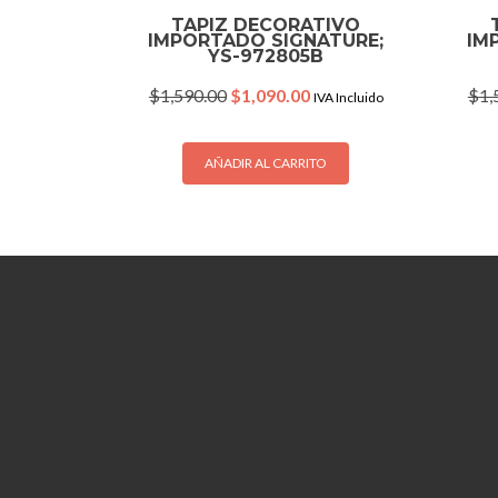
TAPIZ DECORATIVO
IMPORTADO SIGNATURE;
IM
YS-972805B
Original
Current
$
1,590.00
$
1,090.00
$
1,
IVA Incluido
price
price
was:
is:
$1,590.00.
$1,090.00.
AÑADIR AL CARRITO