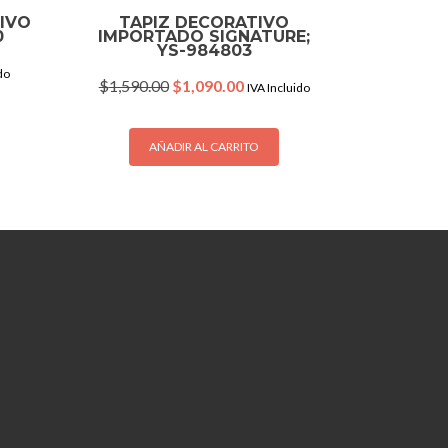
TIVO
TAPIZ DECORATIVO
0
IMPORTADO SIGNATURE;
YS-984803
do
Original
Current
$
1,590.00
$
1,090.00
IVA Incluido
price
price
was:
is:
.
$1,590.00.
$1,090.00.
AÑADIR AL CARRITO