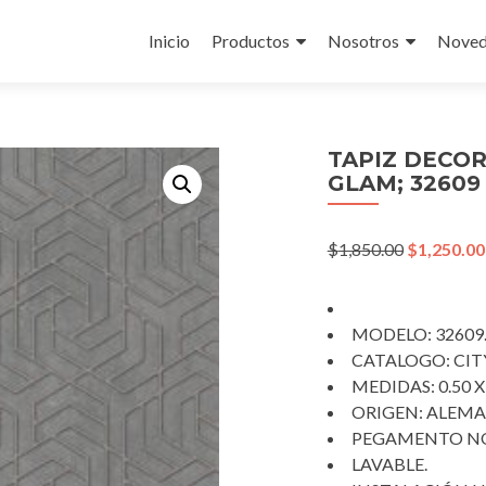
Skip
to
Inicio
Productos
Nosotros
Noved
content
TAPIZ DECOR
GLAM; 32609
Original
$
1,850.00
$
1,250.00
price
was:
$1,850.00.
MODELO: 32609
CATALOGO: CIT
MEDIDAS: 0.50 X
ORIGEN: ALEMA
PEGAMENTO NO
LAVABLE.