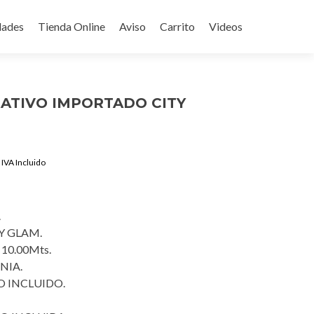
ades
Tienda Online
Aviso
Carrito
Videos
ATIVO IMPORTADO CITY
Current
IVA Incluido
price
is:
$1,250.00.
.
Y GLAM.
 10.00Mts.
NIA.
 INCLUIDO.