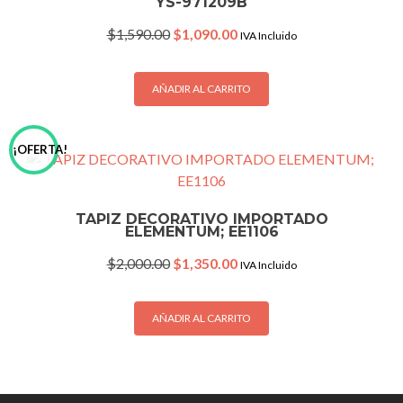
YS-971209B
Original
Current
$
1,590.00
$
1,090.00
IVA Incluido
price
price
was:
is:
$1,590.00.
$1,090.00.
AÑADIR AL CARRITO
¡OFERTA!
TAPIZ DECORATIVO IMPORTADO
ELEMENTUM; EE1106
Original
Current
$
2,000.00
$
1,350.00
IVA Incluido
price
price
was:
is:
$2,000.00.
$1,350.00.
AÑADIR AL CARRITO