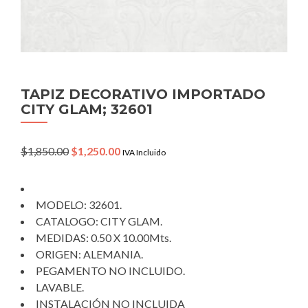
TAPIZ DECORATIVO IMPORTADO
CITY GLAM; 32601
Original
Current
$
1,850.00
$
1,250.00
IVA Incluido
price
price
was:
is:
$1,850.00.
$1,250.00.
MODELO: 32601.
CATALOGO: CITY GLAM.
MEDIDAS: 0.50 X 10.00Mts.
ORIGEN: ALEMANIA.
PEGAMENTO NO INCLUIDO.
LAVABLE.
INSTALACIÓN NO INCLUIDA