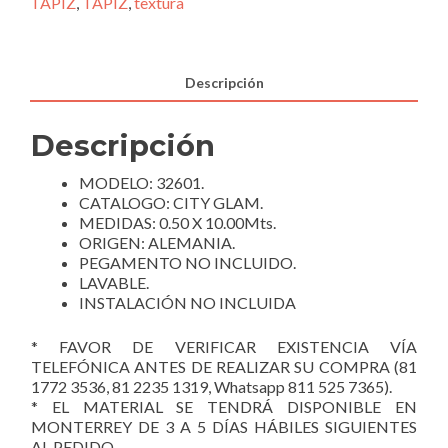
cantidad
TAPIZ
,
TAPIZ
,
textura
Descripción
Descripción
MODELO: 32601.
CATALOGO: CITY GLAM.
MEDIDAS: 0.50 X 10.00Mts.
ORIGEN: ALEMANIA.
PEGAMENTO NO INCLUIDO.
LAVABLE.
INSTALACIÓN NO INCLUIDA
* FAVOR DE VERIFICAR EXISTENCIA VÍA
TELEFÓNICA ANTES DE REALIZAR SU COMPRA (81
1772 3536, 81 2235 1319, Whatsapp 811 525 7365).
* EL MATERIAL SE TENDRÁ DISPONIBLE EN
MONTERREY DE 3 A 5 DÍAS HÁBILES SIGUIENTES
AL PEDIDO.