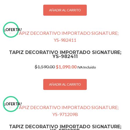
was:
is:
$1,590.00.
$1,090.00.
AÑADIR AL CARRITO
¡OFERTA!
TAPIZ DECORATIVO IMPORTADO SIGNATURE;
YS-982411
Original
Current
$
1,590.00
$
1,090.00
IVA Incluido
price
price
was:
is:
$1,590.00.
$1,090.00.
AÑADIR AL CARRITO
¡OFERTA!
TAPIZ DECORATIVO IMPORTADO SIGNATURE;