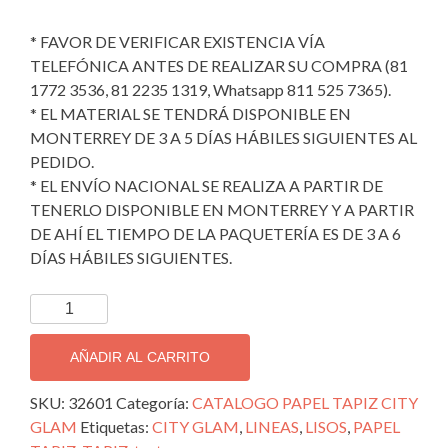
* FAVOR DE VERIFICAR EXISTENCIA VÍA
TELEFÓNICA ANTES DE REALIZAR SU COMPRA (81
1772 3536, 81 2235 1319, Whatsapp 811 525 7365).
* EL MATERIAL SE TENDRÁ DISPONIBLE EN
MONTERREY DE 3 A 5 DÍAS HÁBILES SIGUIENTES AL
PEDIDO.
* EL ENVÍO NACIONAL SE REALIZA A PARTIR DE
TENERLO DISPONIBLE EN MONTERREY Y A PARTIR
DE AHÍ EL TIEMPO DE LA PAQUETERÍA ES DE 3 A 6
DÍAS HÁBILES SIGUIENTES.
TAPIZ
DECORATIVO
IMPORTADO
AÑADIR AL CARRITO
CITY
GLAM;
SKU:
32601
Categoría:
CATALOGO PAPEL TAPIZ CITY
32601
GLAM
Etiquetas:
CITY GLAM
,
LINEAS
,
LISOS
,
PAPEL