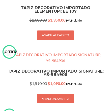
TAPIZ DECORATIVO IMPORTADO
ELEMENTUM; EE1107
Original
Current
$
2,000.00
$
1,350.00
IVA Incluido
price
price
was:
is:
$2,000.00.
$1,350.00.
AÑADIR AL CARRITO
¡OFERTA!
TAPIZ DECORATIVO IMPORTADO SIGNATURE;
YS-984906
Original
Current
$
1,590.00
$
1,090.00
IVA Incluido
price
price
was:
is:
$1,590.00.
$1,090.00.
AÑADIR AL CARRITO