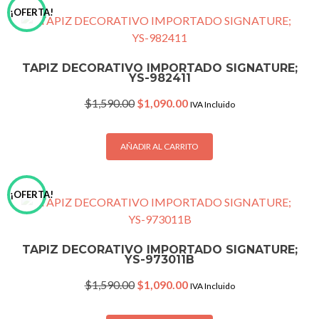
¡OFERTA!
TAPIZ DECORATIVO IMPORTADO SIGNATURE;
YS-982411
Original
Current
$
1,590.00
$
1,090.00
IVA Incluido
price
price
was:
is:
$1,590.00.
$1,090.00.
AÑADIR AL CARRITO
¡OFERTA!
TAPIZ DECORATIVO IMPORTADO SIGNATURE;
YS-973011B
Original
Current
$
1,590.00
$
1,090.00
IVA Incluido
price
price
was:
is: