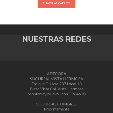
$1,590.00.
$1,090.00.
AÑADIR AL CARRITO
NUESTRAS REDES
ADECORA
SUCURSAL VISTA HERMOSA
Enrique C. Livas 207 Local 13
Plaza Vista Col. Vista Hermosa
Monterrey Nuevo León CP.64620
SUCURSAL CUMBRES
Próximamente