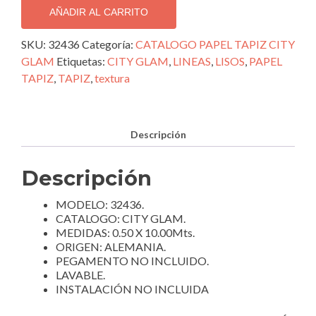
IMPORTADO
AÑADIR AL CARRITO
CITY
GLAM;
SKU:
32436
Categoría:
CATALOGO PAPEL TAPIZ CITY
32436
GLAM
Etiquetas:
CITY GLAM
,
LINEAS
,
LISOS
,
PAPEL
cantidad
TAPIZ
,
TAPIZ
,
textura
Descripción
Descripción
MODELO: 32436.
CATALOGO: CITY GLAM.
MEDIDAS: 0.50 X 10.00Mts.
ORIGEN: ALEMANIA.
PEGAMENTO NO INCLUIDO.
LAVABLE.
INSTALACIÓN NO INCLUIDA