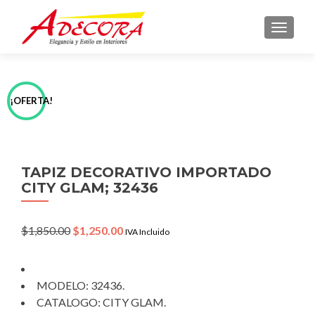
TOGGLE
¡OFERTA!
TAPIZ DECORATIVO IMPORTADO
CITY GLAM; 32436
Original
Current
$
1,850.00
$
1,250.00
IVA Incluido
price
price
was:
is:
$1,850.00.
$1,250.00.
MODELO: 32436.
CATALOGO: CITY GLAM.