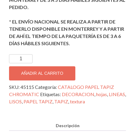
PEDIDO.
* EL ENVÍO NACIONAL SE REALIZA A PARTIR DE
TENERLO DISPONIBLE EN MONTERREY Y A PARTIR
DE AHÍ EL TIEMPO DE LA PAQUETERÍA ES DE 3 A 6
DÍAS HÁBILES SIGUIENTES.
TAPIZ
DECORATIVO
IMPORTADO
AÑADIR AL CARRITO
CHROMATIC;
45115
SKU:
45115
Categoría:
CATALOGO PAPEL TAPIZ
cantidad
CHROMATIC
Etiquetas:
DECORACION
,
hojas
,
LINEAS
,
LISOS
,
PAPEL TAPIZ
,
TAPIZ
,
textura
Descripción