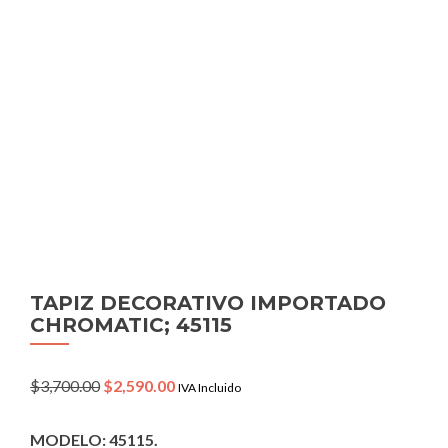
TAPIZ DECORATIVO IMPORTADO
CHROMATIC; 45115
Original
Current
$
3,700.00
$
2,590.00
IVA Incluido
price
price
was:
is:
MODELO: 45115.
$3,700.00.
$2,590.00.