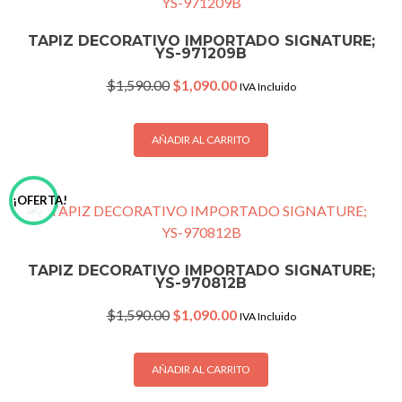
TAPIZ DECORATIVO IMPORTADO SIGNATURE;
YS-971209B
Original
Current
$
1,590.00
$
1,090.00
IVA Incluido
price
price
was:
is:
$1,590.00.
$1,090.00.
AÑADIR AL CARRITO
¡OFERTA!
TAPIZ DECORATIVO IMPORTADO SIGNATURE;
YS-970812B
Original
Current
$
1,590.00
$
1,090.00
IVA Incluido
price
price
was:
is:
$1,590.00.
$1,090.00.
AÑADIR AL CARRITO