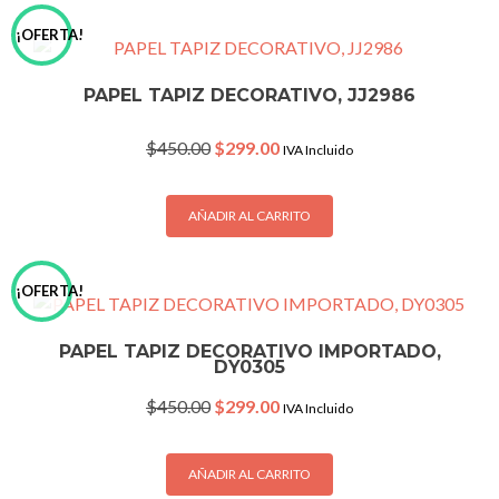
¡OFERTA!
PAPEL TAPIZ DECORATIVO, JJ2986
Original
Current
$
450.00
$
299.00
IVA Incluido
price
price
was:
is:
$450.00.
$299.00.
AÑADIR AL CARRITO
¡OFERTA!
PAPEL TAPIZ DECORATIVO IMPORTADO,
DY0305
Original
Current
$
450.00
$
299.00
IVA Incluido
price
price
was:
is:
$450.00.
$299.00.
AÑADIR AL CARRITO