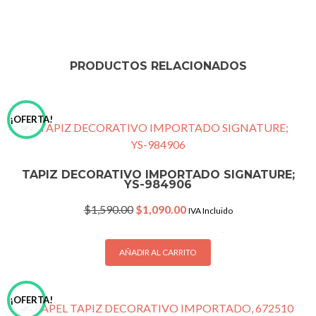
PRODUCTOS RELACIONADOS
¡OFERTA!
TAPIZ DECORATIVO IMPORTADO SIGNATURE;
YS-984906
Original
Current
$
1,590.00
$
1,090.00
IVA Incluido
price
price
was:
is:
$1,590.00.
$1,090.00.
AÑADIR AL CARRITO
¡OFERTA!