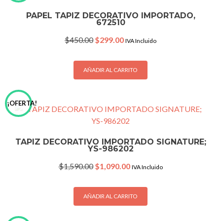
PAPEL TAPIZ DECORATIVO IMPORTADO,
672510
Original
Current
$
450.00
$
299.00
IVA Incluido
price
price
was:
is:
$450.00.
$299.00.
AÑADIR AL CARRITO
¡OFERTA!
TAPIZ DECORATIVO IMPORTADO SIGNATURE;
YS-986202
Original
Current
$
1,590.00
$
1,090.00
IVA Incluido
price
price
was:
is:
$1,590.00.
$1,090.00.
AÑADIR AL CARRITO