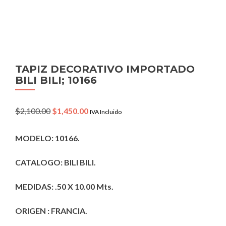
TAPIZ DECORATIVO IMPORTADO
BILI BILI; 10166
Original
Current
$
2,100.00
$
1,450.00
IVA Incluido
price
price
was:
is:
MODELO: 10166.
$2,100.00.
$1,450.00.
CATALOGO: BILI BILI.
MEDIDAS: .50 X 10.00 Mts.
ORIGEN : FRANCIA.