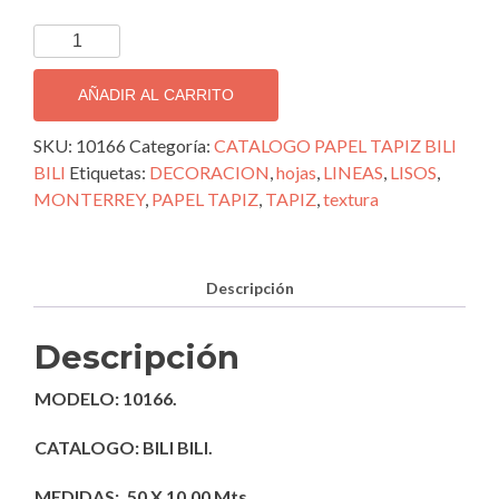
TAPIZ
DECORATIVO
IMPORTADO
AÑADIR AL CARRITO
BILI
BILI;
SKU:
10166
Categoría:
CATALOGO PAPEL TAPIZ BILI
10166
BILI
Etiquetas:
DECORACION
,
hojas
,
LINEAS
,
LISOS
,
cantidad
MONTERREY
,
PAPEL TAPIZ
,
TAPIZ
,
textura
Descripción
Descripción
MODELO: 10166.
CATALOGO: BILI BILI.
MEDIDAS: .50 X 10.00 Mts.