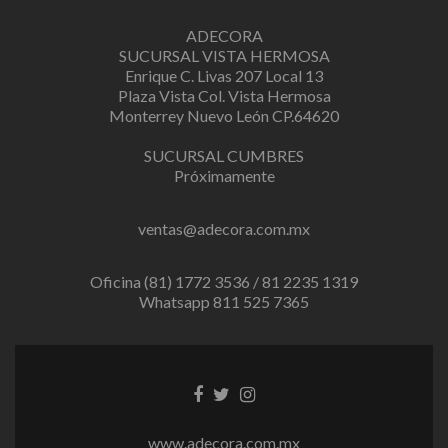
ADECORA
SUCURSAL VISTA HERMOSA
Enrique C. Livas 207 Local 13
Plaza Vista Col. Vista Hermosa
Monterrey Nuevo León CP.64620
SUCURSAL CUMBRES
Próximamente
ventas@adecora.com.mx
Oficina (81) 1772 3536 / 81 2235 1319
Whatsapp 811 525 7365
Facebook
Twitter
Instagram
link
link
link
www.adecora.com.mx