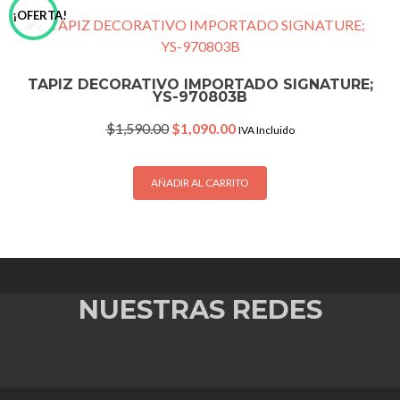
¡OFERTA!
TAPIZ DECORATIVO IMPORTADO SIGNATURE;
YS-970803B
Original
Current
$
1,590.00
$
1,090.00
IVA Incluido
price
price
was:
is:
$1,590.00.
$1,090.00.
AÑADIR AL CARRITO
NUESTRAS REDES