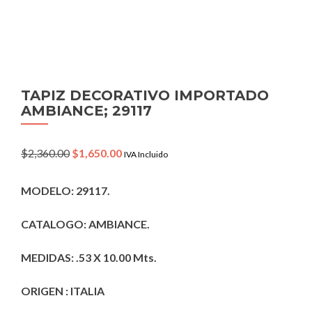
TAPIZ DECORATIVO IMPORTADO
AMBIANCE; 29117
Original
Current
$
2,360.00
$
1,650.00
IVA Incluido
price
price
was:
is:
MODELO: 29117.
$2,360.00.
$1,650.00.
CATALOGO: AMBIANCE.
MEDIDAS: .53 X 10.00 Mts.
ORIGEN : ITALIA