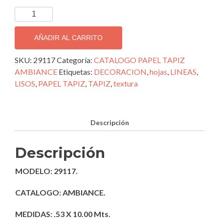
TAPIZ
DECORATIVO
IMPORTADO
AÑADIR AL CARRITO
AMBIANCE;
29117
SKU:
29117
Categoría:
CATALOGO PAPEL TAPIZ
cantidad
AMBIANCE
Etiquetas:
DECORACION
,
hojas
,
LINEAS
,
LISOS
,
PAPEL TAPIZ
,
TAPIZ
,
textura
Descripción
Descripción
MODELO: 29117.
CATALOGO: AMBIANCE.
MEDIDAS: .53 X 10.00 Mts.