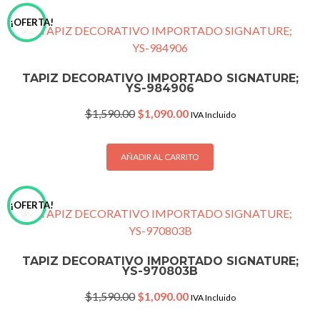
¡OFERTA!
TAPIZ DECORATIVO IMPORTADO SIGNATURE;
YS-984906
Original
Current
$
1,590.00
$
1,090.00
IVA Incluido
price
price
was:
is:
$1,590.00.
$1,090.00.
AÑADIR AL CARRITO
¡OFERTA!
TAPIZ DECORATIVO IMPORTADO SIGNATURE;
YS-970803B
Original
Current
$
1,590.00
$
1,090.00
IVA Incluido
price
price