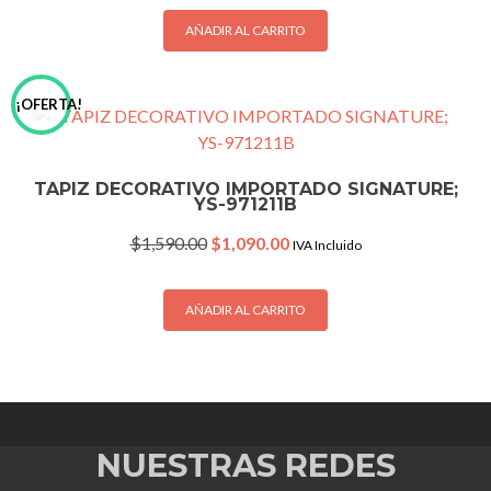
was:
is:
$1,590.00.
$1,090.00.
AÑADIR AL CARRITO
¡OFERTA!
TAPIZ DECORATIVO IMPORTADO SIGNATURE;
YS-971211B
Original
Current
$
1,590.00
$
1,090.00
IVA Incluido
price
price
was:
is:
$1,590.00.
$1,090.00.
AÑADIR AL CARRITO
NUESTRAS REDES