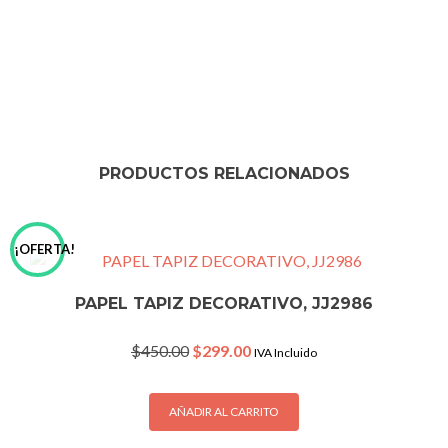
PRODUCTOS RELACIONADOS
¡OFERTA!
PAPEL TAPIZ DECORATIVO, JJ2986
Original
Current
$
450.00
$
299.00
IVA Incluido
price
price
was:
is:
$450.00.
$299.00.
AÑADIR AL CARRITO