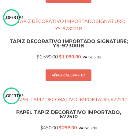
¡OFERTA!
TAPIZ DECORATIVO IMPORTADO SIGNATURE;
YS-973001B
Original
Current
$
1,590.00
$
1,090.00
IVA Incluido
price
price
was:
is:
$1,590.00.
$1,090.00.
AÑADIR AL CARRITO
¡OFERTA!
PAPEL TAPIZ DECORATIVO IMPORTADO,
672510
Original
Current
$
450.00
$
299.00
IVA Incluido
price
price