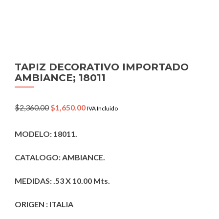
TAPIZ DECORATIVO IMPORTADO
AMBIANCE; 18011
Original
Current
$
2,360.00
$
1,650.00
IVA Incluido
price
price
was:
is:
MODELO: 18011.
$2,360.00.
$1,650.00.
CATALOGO: AMBIANCE.
MEDIDAS: .53 X 10.00 Mts.
ORIGEN : ITALIA