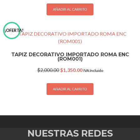
was:
is:
$450.00.
$299.00.
AÑADIR AL CARRITO
¡OFERTA!
TAPIZ DECORATIVO IMPORTADO ROMA ENC
(ROM001)
Original
Current
$
2,000.00
$
1,350.00
IVA Incluido
price
price
was:
is:
$2,000.00.
$1,350.00.
AÑADIR AL CARRITO
NUESTRAS REDES