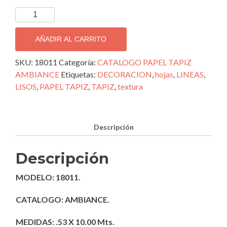
TAPIZ
DECORATIVO
IMPORTADO
AÑADIR AL CARRITO
AMBIANCE;
18011
SKU:
18011
Categoría:
CATALOGO PAPEL TAPIZ
cantidad
AMBIANCE
Etiquetas:
DECORACION
,
hojas
,
LINEAS
,
LISOS
,
PAPEL TAPIZ
,
TAPIZ
,
textura
Descripción
Descripción
MODELO: 18011.
CATALOGO: AMBIANCE.
MEDIDAS: .53 X 10.00 Mts.