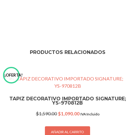
PRODUCTOS RELACIONADOS
¡OFERTA!
TAPIZ DECORATIVO IMPORTADO SIGNATURE;
YS-970812B
Original
Current
$
1,590.00
$
1,090.00
IVA Incluido
price
price
was:
is:
$1,590.00.
$1,090.00.
AÑADIR AL CARRITO