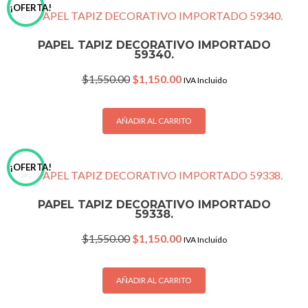
¡OFERTA!
PAPEL TAPIZ DECORATIVO IMPORTADO
59340.
Original
Current
$
1,550.00
$
1,150.00
IVA Incluido
price
price
was:
is:
$1,550.00.
$1,150.00.
AÑADIR AL CARRITO
¡OFERTA!
PAPEL TAPIZ DECORATIVO IMPORTADO
59338.
Original
Current
$
1,550.00
$
1,150.00
IVA Incluido
price
price
was:
is:
$1,550.00.
$1,150.00.
AÑADIR AL CARRITO