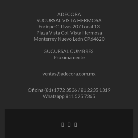
ADECORA
SUCURSAL VISTA HERMOSA
Enrique C. Livas 207 Local 13
Plaza Vista Col. Vista Hermosa
Monterrey Nuevo León CP.64620
SUCURSAL CUMBRES
Próximamente
ventas@adecora.com.mx
Oficina (81) 1772 3536 / 81 2235 1319
Whatsapp 811 525 7365
Facebook
Twitter
Instagram
link
link
link