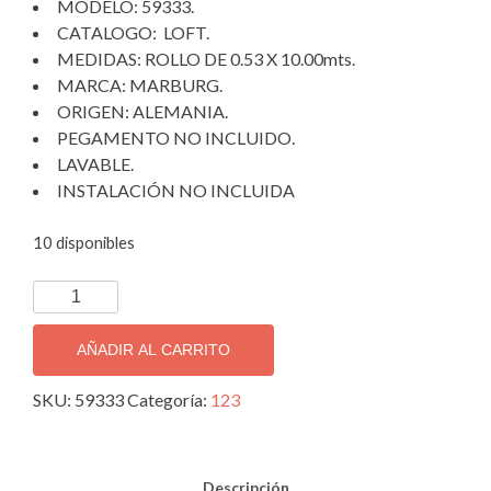
MODELO: 59333.
$1,550.00.
$1,150.00.
CATALOGO: LOFT.
MEDIDAS: ROLLO DE 0.53 X 10.00mts.
MARCA: MARBURG.
ORIGEN: ALEMANIA.
PEGAMENTO NO INCLUIDO.
LAVABLE.
INSTALACIÓN NO INCLUIDA
10 disponibles
PAPEL
TAPIZ
DECORATIVO
AÑADIR AL CARRITO
IMPORTADO
59333.
SKU:
59333
Categoría:
123
cantidad
Descripción