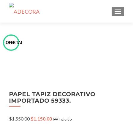
TOGGLE
¡OFERTA!
PAPEL TAPIZ DECORATIVO
IMPORTADO 59333.
Original
Current
$
1,550.00
$
1,150.00
IVA Incluido
price
price
was:
is: