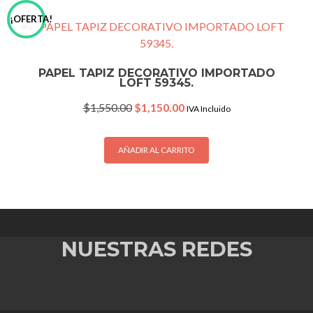
¡OFERTA!
PAPEL TAPIZ DECORATIVO IMPORTADO
LOFT 59345.
Original
Current
$
1,550.00
$
1,150.00
IVA Incluido
price
price
was:
is:
$1,550.00.
$1,150.00.
AÑADIR AL CARRITO
NUESTRAS REDES