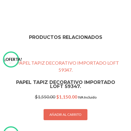
PRODUCTOS RELACIONADOS
¡OFERTA!
PAPEL TAPIZ DECORATIVO IMPORTADO
LOFT 59347.
Original
Current
$
1,550.00
$
1,150.00
IVA Incluido
price
price
was:
is:
$1,550.00.
$1,150.00.
AÑADIR AL CARRITO