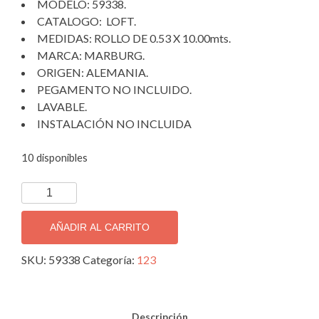
MODELO: 59338.
$1,550.00.
$1,150.00.
CATALOGO: LOFT.
MEDIDAS: ROLLO DE 0.53 X 10.00mts.
MARCA: MARBURG.
ORIGEN: ALEMANIA.
PEGAMENTO NO INCLUIDO.
LAVABLE.
INSTALACIÓN NO INCLUIDA
10 disponibles
PAPEL
TAPIZ
DECORATIVO
AÑADIR AL CARRITO
IMPORTADO
59338.
SKU:
59338
Categoría:
123
cantidad
Descripción