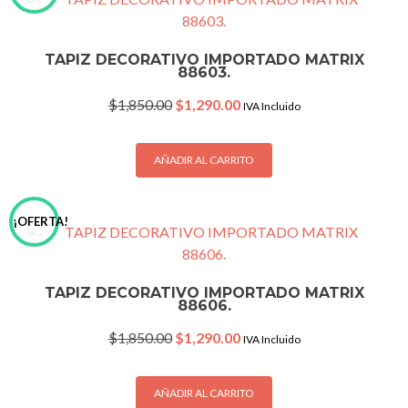
TAPIZ DECORATIVO IMPORTADO MATRIX
88603.
Original
Current
$
1,850.00
$
1,290.00
IVA Incluido
price
price
was:
is:
$1,850.00.
$1,290.00.
AÑADIR AL CARRITO
¡OFERTA!
TAPIZ DECORATIVO IMPORTADO MATRIX
88606.
Original
Current
$
1,850.00
$
1,290.00
IVA Incluido
price
price
was:
is:
$1,850.00.
$1,290.00.
AÑADIR AL CARRITO