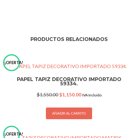
PRODUCTOS RELACIONADOS
¡OFERTA!
PAPEL TAPIZ DECORATIVO IMPORTADO
59334.
Original
Current
$
1,550.00
$
1,150.00
IVA Incluido
price
price
was:
is:
$1,550.00.
$1,150.00.
AÑADIR AL CARRITO
¡OFERTA!