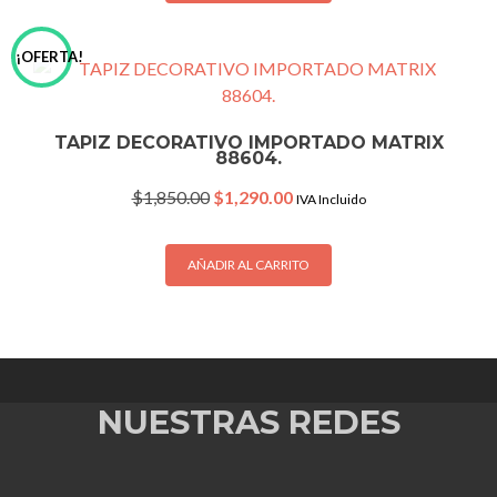
¡OFERTA!
TAPIZ DECORATIVO IMPORTADO MATRIX
88604.
Original
Current
$
1,850.00
$
1,290.00
IVA Incluido
price
price
was:
is:
$1,850.00.
$1,290.00.
AÑADIR AL CARRITO
NUESTRAS REDES