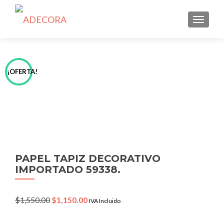
TOGGLE
¡OFERTA!
PAPEL TAPIZ DECORATIVO
IMPORTADO 59338.
Original
Current
$
1,550.00
$
1,150.00
IVA Incluido
price
price
was:
is: