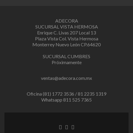
ADECORA
SUCURSAL VISTA HERMOSA
Enrique C. Livas 207 Local 13
Plaza Vista Col. Vista Hermosa
Monterrey Nuevo León CP.64620
SUCURSAL CUMBRES
Próximamente
ventas@adecora.com.mx
Oficina (81) 1772 3536 / 81 2235 1319
Whatsapp 811 525 7365
Facebook
Twitter
Instagram
link
link
link