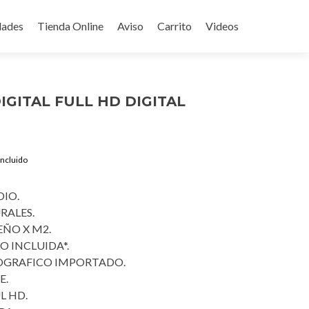
ades
Tienda Online
Aviso
Carrito
Videos
IGITAL FULL HD DIGITAL
rent
Incluido
ce
IO.
9.00.
RALES.
EÑO X M2.
O INCLUIDA*.
OTOGRAFICO IMPORTADO.
E.
L HD.