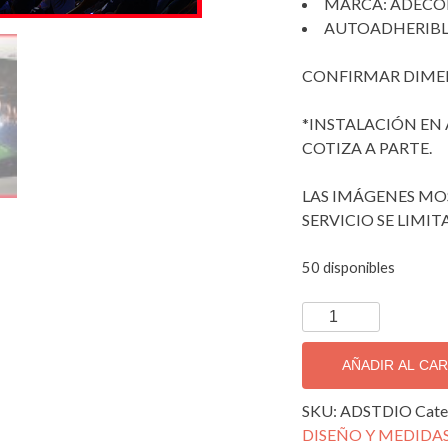
MARCA: ADECO
AUTOADHERIBL
CONFIRMAR DIMEN
*INSTALACIÓN EN
COTIZA A PARTE.
LAS IMÁGENES MO
SERVICIO SE LIMIT
50 disponibles
IMPRESIÓN
DIGITAL
FULL
AÑADIR AL CA
HD
DIGITAL
SKU:
ADSTDIO
Cate
ADSTDIO.
DISEÑO Y MEDIDAS