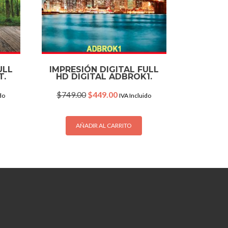
ULL
IMPRESIÓN DIGITAL FULL
T.
HD DIGITAL ADBROK1.
Original
Current
$
749.00
$
449.00
do
IVA Incluido
price
price
was:
is:
.
$749.00.
$449.00.
AÑADIR AL CARRITO