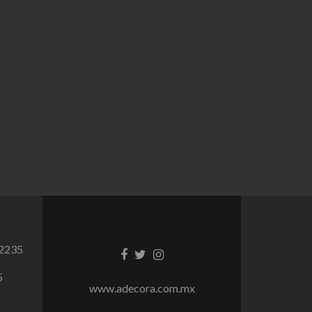
 2235
Facebook
Twitter
Instagram
link
link
link
5
www.adecora.com.mx