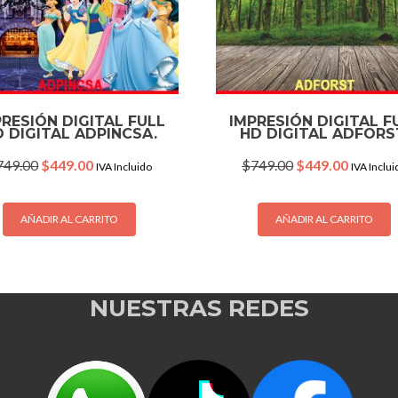
PRESIÓN DIGITAL FULL
IMPRESIÓN DIGITAL F
 DIGITAL ADPINCSA.
HD DIGITAL ADFORS
Original
Current
Original
Current
749.00
$
449.00
$
749.00
$
449.00
IVA Incluido
IVA Inclui
price
price
price
price
was:
is:
was:
is:
$749.00.
$449.00.
$749.00.
$449.00
AÑADIR AL CARRITO
AÑADIR AL CARRITO
NUESTRAS REDES