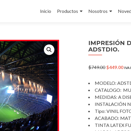
Skip
to
Inicio
Productos
Nosotros
Noved
content
IMPRESIÓN D
ADSTDIO.
Original
Cur
$
749.00
$
449.00
IVA 
price
pri
was:
is:
MODELO: ADSTD
$749.00.
$44
CATALOGO: MU
MEDIDAS: A DIS
INSTALACIÓN N
Tipo: VINIL F
ACABADO: MAT
TINTA LATEX FU