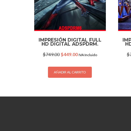
IMPRESIÓN DIGITAL FULL
IM
HD DIGITAL ADSPDRM.
HD
Original
Current
$
749.00
$
449.00
$
IVA Incluido
price
price
was:
is:
$749.00.
$449.00.
AÑADIR AL CARRITO