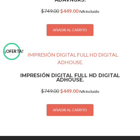
Original
Current
$
749.00
$
449.00
IVA Incluido
price
price
was:
is:
$749.00.
$449.00.
AÑADIR AL CARRITO
¡OFERTA!
IMPRESIÓN DIGITAL FULL HD DIGITAL
ADHOUSE.
Original
Current
$
749.00
$
449.00
IVA Incluido
price
price
was:
is:
$749.00.
$449.00.
AÑADIR AL CARRITO