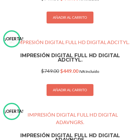
price
price
was:
is:
$749.00.
$449.00.
AÑADIR AL CARRITO
¡OFERTA!
IMPRESIÓN DIGITAL FULL HD DIGITAL
ADCITYL.
Original
Current
$
749.00
$
449.00
IVA Incluido
price
price
was:
is:
$749.00.
$449.00.
AÑADIR AL CARRITO
¡OFERTA!
IMPRESIÓN DIGITAL FULL HD DIGITAL
ADAVNGRS.