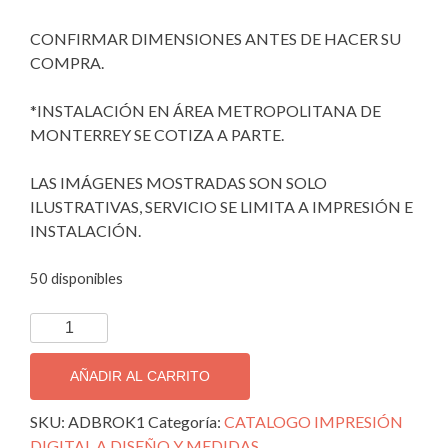
CONFIRMAR DIMENSIONES ANTES DE HACER SU
COMPRA.
*INSTALACIÓN EN ÁREA METROPOLITANA DE
MONTERREY SE COTIZA A PARTE.
LAS IMÁGENES MOSTRADAS SON SOLO
ILUSTRATIVAS, SERVICIO SE LIMITA A IMPRESIÓN E
INSTALACIÓN.
50 disponibles
IMPRESIÓN
DIGITAL
FULL
AÑADIR AL CARRITO
HD
DIGITAL
SKU:
ADBROK1
Categoría:
CATALOGO IMPRESIÓN
ADBROK1.
DIGITAL A DISEÑO Y MEDIDAS.