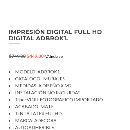
IMPRESIÓN DIGITAL FULL HD
DIGITAL ADBROK1.
Original
Current
$
749.00
$
449.00
IVA Incluido
price
price
was:
is:
MODELO: ADBROK1.
$749.00.
$449.00.
CATALOGO: MURALES.
MEDIDAS: A DISEÑO X M2.
INSTALACIÓN NO INCLUIDA*.
Tipo: VINIL FOTOGRAFICO IMPORTADO.
ACABADO: MATE.
TINTA LATEX FUL HD.
MARCA: ADECORA.
AUTOADHERIBLE.