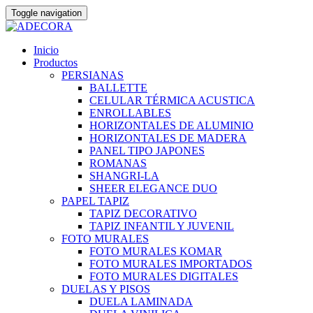
Toggle navigation
Skip
Inicio
to
Productos
content
PERSIANAS
BALLETTE
CELULAR TÉRMICA ACUSTICA
ENROLLABLES
HORIZONTALES DE ALUMINIO
HORIZONTALES DE MADERA
PANEL TIPO JAPONES
ROMANAS
SHANGRI-LA
SHEER ELEGANCE DUO
PAPEL TAPIZ
TAPIZ DECORATIVO
TAPIZ INFANTIL Y JUVENIL
FOTO MURALES
FOTO MURALES KOMAR
FOTO MURALES IMPORTADOS
FOTO MURALES DIGITALES
DUELAS Y PISOS
DUELA LAMINADA