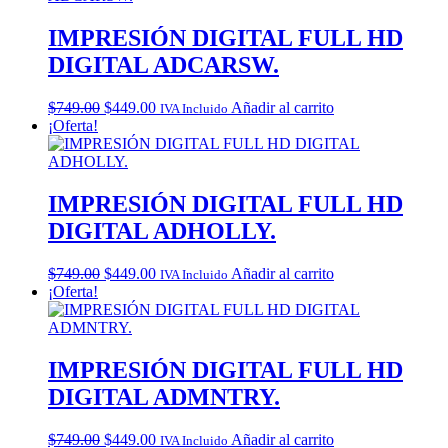
IMPRESIÓN DIGITAL FULL HD
DIGITAL ADCARSW.
Original
Current
$
749.00
$
449.00
Añadir al carrito
IVA Incluido
price
price
¡Oferta!
was:
is:
$749.00.
$449.00.
IMPRESIÓN DIGITAL FULL HD
DIGITAL ADHOLLY.
Original
Current
$
749.00
$
449.00
Añadir al carrito
IVA Incluido
price
price
¡Oferta!
was:
is:
$749.00.
$449.00.
IMPRESIÓN DIGITAL FULL HD
DIGITAL ADMNTRY.
Original
Current
$
749.00
$
449.00
Añadir al carrito
IVA Incluido