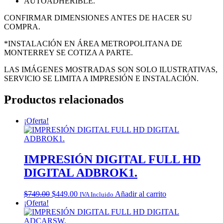
AUTOADHERIBLE.
CONFIRMAR DIMENSIONES ANTES DE HACER SU
COMPRA.
*INSTALACIÓN EN ÁREA METROPOLITANA DE
MONTERREY SE COTIZA A PARTE.
LAS IMÁGENES MOSTRADAS SON SOLO ILUSTRATIVAS,
SERVICIO SE LIMITA A IMPRESIÓN E INSTALACIÓN.
Productos relacionados
¡Oferta!
IMPRESIÓN DIGITAL FULL HD
DIGITAL ADBROK1.
Original
Current
$
749.00
$
449.00
Añadir al carrito
IVA Incluido
price
price
¡Oferta!
was:
is:
$749.00.
$449.00.