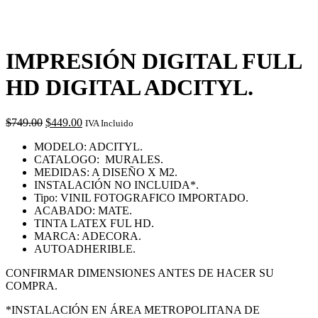
IMPRESIÓN DIGITAL FULL
HD DIGITAL ADCITYL.
Original
Current
$
749.00
$
449.00
IVA Incluido
price
price
MODELO: ADCITYL.
was:
is:
CATALOGO: MURALES.
$749.00.
$449.00.
MEDIDAS: A DISEÑO X M2.
INSTALACIÓN NO INCLUIDA*.
Tipo: VINIL FOTOGRAFICO IMPORTADO.
ACABADO: MATE.
TINTA LATEX FUL HD.
MARCA: ADECORA.
AUTOADHERIBLE.
CONFIRMAR DIMENSIONES ANTES DE HACER SU
COMPRA.
*INSTALACIÓN EN ÁREA METROPOLITANA DE