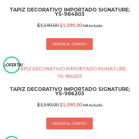
TAPIZ DECORATIVO IMPORTADO SIGNATURE;
YS-984803
Original
Current
$
1,590.00
$
1,090.00
IVA Incluido
price
price
was:
is:
$1,590.00.
$1,090.00.
AÑADIR AL CARRITO
¡OFERTA!
TAPIZ DECORATIVO IMPORTADO SIGNATURE;
YS-986203
Original
Current
$
1,590.00
$
1,090.00
IVA Incluido
price
price
was:
is:
$1,590.00.
$1,090.00.
AÑADIR AL CARRITO