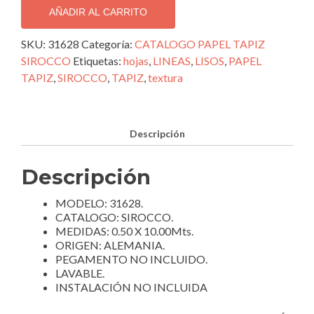
IMPORTADO
AÑADIR AL CARRITO
SIROCCO;
31628
SKU:
31628
Categoría:
CATALOGO PAPEL TAPIZ
cantidad
SIROCCO
Etiquetas:
hojas
,
LINEAS
,
LISOS
,
PAPEL
TAPIZ
,
SIROCCO
,
TAPIZ
,
textura
Descripción
Descripción
MODELO: 31628.
CATALOGO: SIROCCO.
MEDIDAS: 0.50 X 10.00Mts.
ORIGEN: ALEMANIA.
PEGAMENTO NO INCLUIDO.
LAVABLE.
INSTALACIÓN NO INCLUIDA