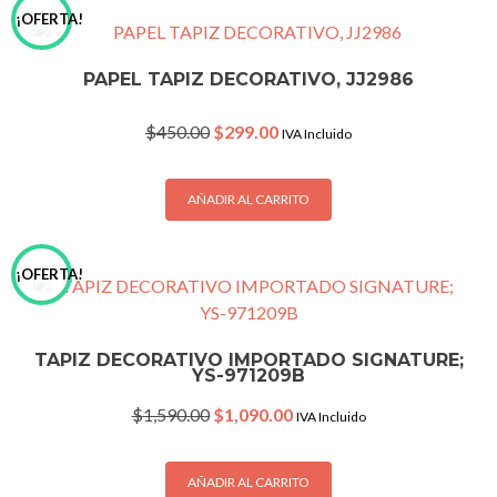
¡OFERTA!
PAPEL TAPIZ DECORATIVO, JJ2986
Original
Current
$
450.00
$
299.00
IVA Incluido
price
price
was:
is:
$450.00.
$299.00.
AÑADIR AL CARRITO
¡OFERTA!
TAPIZ DECORATIVO IMPORTADO SIGNATURE;
YS-971209B
Original
Current
$
1,590.00
$
1,090.00
IVA Incluido
price
price
was:
is:
$1,590.00.
$1,090.00.
AÑADIR AL CARRITO