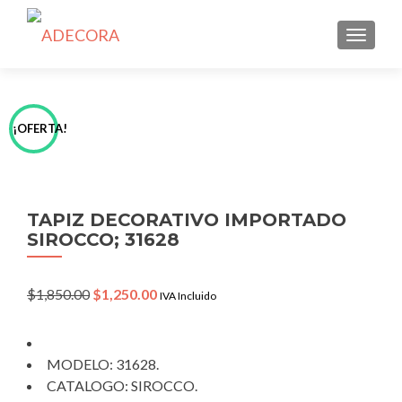
TOGGLE
¡OFERTA!
TAPIZ DECORATIVO IMPORTADO
SIROCCO; 31628
Original
Current
$
1,850.00
$
1,250.00
IVA Incluido
price
price
was:
is:
$1,850.00.
$1,250.00.
MODELO: 31628.
CATALOGO: SIROCCO.