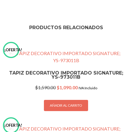
PRODUCTOS RELACIONADOS
¡OFERTA!
TAPIZ DECORATIVO IMPORTADO SIGNATURE;
YS-973011B
Original
Current
$
1,590.00
$
1,090.00
IVA Incluido
price
price
was:
is:
$1,590.00.
$1,090.00.
AÑADIR AL CARRITO
¡OFERTA!