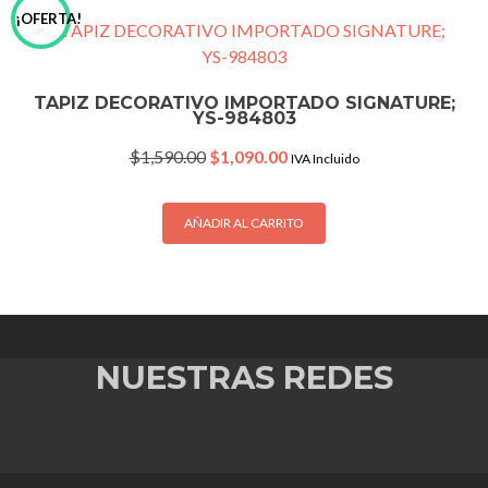
¡OFERTA!
TAPIZ DECORATIVO IMPORTADO SIGNATURE;
YS-984803
Original
Current
$
1,590.00
$
1,090.00
IVA Incluido
price
price
was:
is:
$1,590.00.
$1,090.00.
AÑADIR AL CARRITO
NUESTRAS REDES