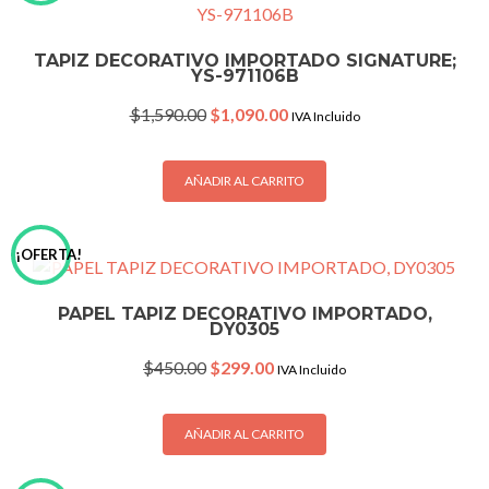
TAPIZ DECORATIVO IMPORTADO SIGNATURE;
YS-971106B
Original
Current
$
1,590.00
$
1,090.00
IVA Incluido
price
price
was:
is:
$1,590.00.
$1,090.00.
AÑADIR AL CARRITO
¡OFERTA!
PAPEL TAPIZ DECORATIVO IMPORTADO,
DY0305
Original
Current
$
450.00
$
299.00
IVA Incluido
price
price
was:
is:
$450.00.
$299.00.
AÑADIR AL CARRITO