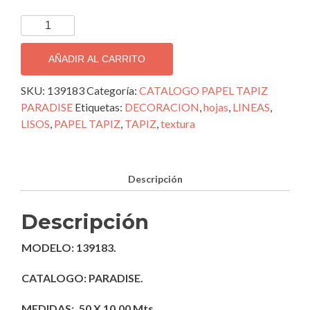
TAPIZ
DECORATIVO
IMPORTADO
AÑADIR AL CARRITO
PARADISE;
139183
SKU:
139183
Categoría:
CATALOGO PAPEL TAPIZ
cantidad
PARADISE
Etiquetas:
DECORACION
,
hojas
,
LINEAS
,
LISOS
,
PAPEL TAPIZ
,
TAPIZ
,
textura
Descripción
Descripción
MODELO: 139183.
CATALOGO: PARADISE.
MEDIDAS: .50 X 10.00 Mts.