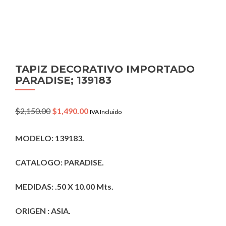
TAPIZ DECORATIVO IMPORTADO
PARADISE; 139183
Original
Current
$
2,150.00
$
1,490.00
IVA Incluido
price
price
was:
is:
MODELO: 139183.
$2,150.00.
$1,490.00.
CATALOGO: PARADISE.
MEDIDAS: .50 X 10.00 Mts.
ORIGEN : ASIA.