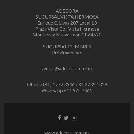
ADECORA
SUCURSAL VISTA HERMOSA
Enrique C. Livas 207 Local 13
Plaza Vista Col. Vista Hermosa
Monterrey Nuevo León CP.64620
SUCURSAL CUMBRES
Próximamente
ventas@adecora.com.mx
Oficina (81) 1772 3536 / 81 2235 1319
Whatsapp 811 525 7365
Facebook
Twitter
Instagram
link
link
link
www.adecora.com.mx