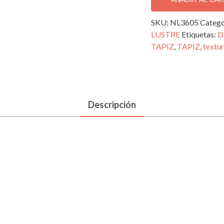
NEUTRAL
LUSTRE;
SKU:
NL3605
Catego
NL3605
LUSTRE
Etiquetas:
D
cantidad
TAPIZ
,
TAPIZ
,
textu
Descripción