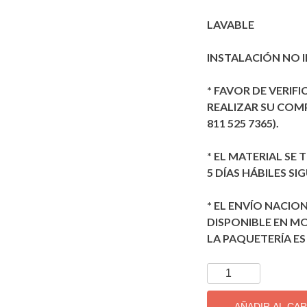
LAVABLE
INSTALACIÓN NO 
* FAVOR DE VERIFI
REALIZAR SU COMPR
811 525 7365).
* EL MATERIAL SE
5 DÍAS HÁBILES SI
* EL ENVÍO NACION
DISPONIBLE EN MO
LA PAQUETERÍA ES 
TAPIZ
DECORATIVO
IMPORTADO
AÑADIR AL CA