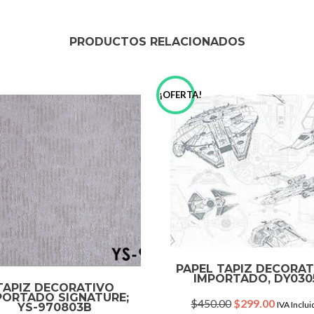
PRODUCTOS RELACIONADOS
!
¡OFERTA!
PAPEL TAPIZ DECORA
IMPORTADO, DY030
TAPIZ DECORATIVO
PORTADO SIGNATURE;
Original
Current
$
450.00
$
299.00
IVA Inclui
YS-970803B