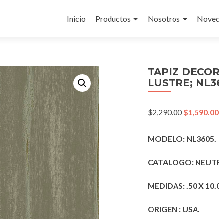
Skip
to
Inicio
Productos
Nosotros
Noved
content
TAPIZ DECO
LUSTRE; NL3
Original
$
2,290.00
$
1,590.00
price
was:
MODELO: NL3605.
$2,290.00.
CATALOGO: NEUTR
MEDIDAS: .50 X 10.
ORIGEN : USA.