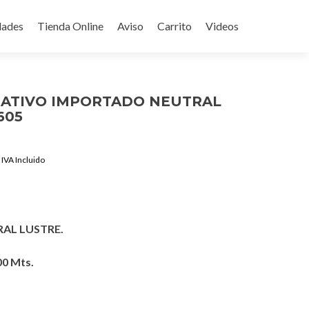
ades
Tienda Online
Aviso
Carrito
Videos
RATIVO IMPORTADO NEUTRAL
605
Current
IVA Incluido
price
is:
$1,590.00.
AL LUSTRE.
00 Mts.