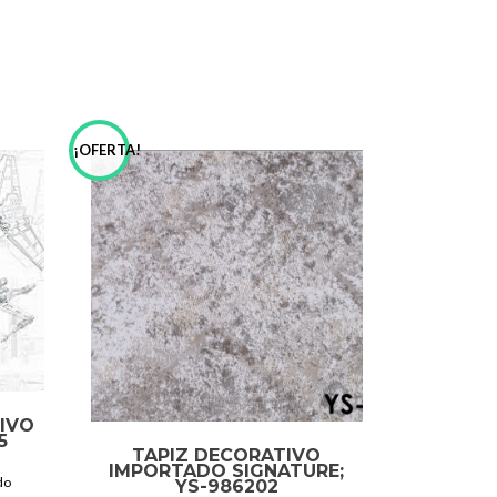
¡OFERTA!
TIVO
5
TAPIZ DECORATIVO
IMPORTADO SIGNATURE;
do
YS-986202