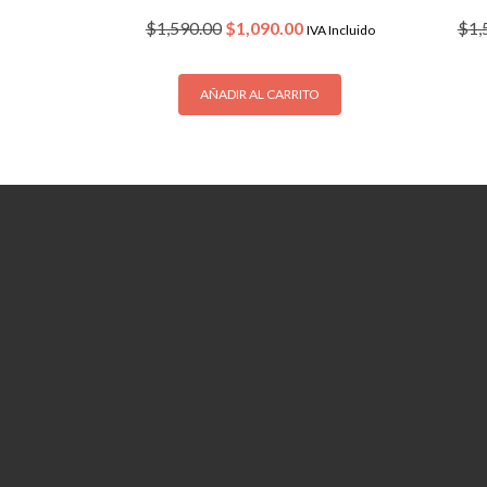
Original
Current
$
1,590.00
$
1,090.00
$
1,
IVA Incluido
price
price
was:
is:
$1,590.00.
$1,090.00.
AÑADIR AL CARRITO