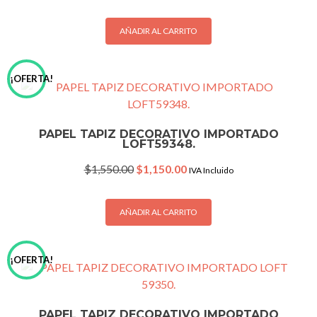
price
price
was:
is:
$1,850.00.
$1,290.00.
AÑADIR AL CARRITO
¡OFERTA!
PAPEL TAPIZ DECORATIVO IMPORTADO
LOFT59348.
Original
Current
$
1,550.00
$
1,150.00
IVA Incluido
price
price
was:
is:
$1,550.00.
$1,150.00.
AÑADIR AL CARRITO
¡OFERTA!
PAPEL TAPIZ DECORATIVO IMPORTADO