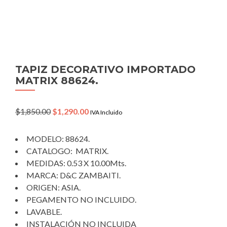
TAPIZ DECORATIVO IMPORTADO
MATRIX 88624.
Original
Current
$
1,850.00
$
1,290.00
IVA Incluido
price
price
was:
is:
MODELO: 88624.
$1,850.00.
$1,290.00.
CATALOGO: MATRIX.
MEDIDAS: 0.53 X 10.00Mts.
MARCA: D&C ZAMBAITI.
ORIGEN: ASIA.
PEGAMENTO NO INCLUIDO.
LAVABLE.
INSTALACIÓN NO INCLUIDA