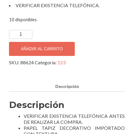
VERIFICAR EXISTENCIA TELEFÓNICA.
10 disponibles
TAPIZ
DECORATIVO
IMPORTADO
AÑADIR AL CARRITO
MATRIX
88624.
SKU:
88624
Categoría:
123
cantidad
Descripción
Descripción
VERIFICAR EXISTENCIA TELEFÓNICA ANTES
DE REALIZAR LA COMPRA.
PAPEL TAPIZ DECORATIVO IMPORTADO
CON TEXTURA.