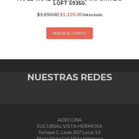
LOFT 59350.
Original
Current
$
1,550.00
$
1,150.00
IVA Incluido
price
price
was:
is:
$1,550.00.
$1,150.00.
AÑADIR AL CARRITO
NUESTRAS REDES
ADECORA
SUCURSAL VISTA HERMOSA
Enrique C. Livas 207 Local 13
Plaza Vista Col. Vista Hermosa