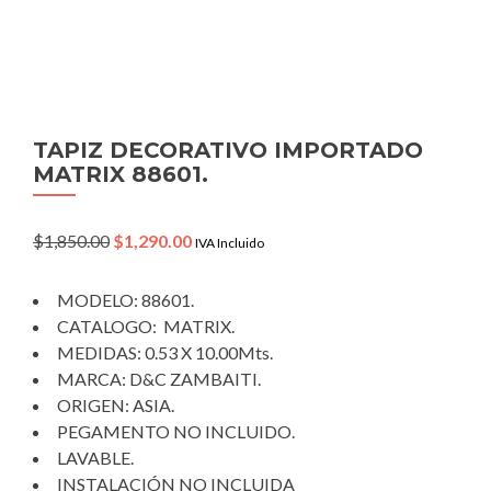
TAPIZ DECORATIVO IMPORTADO
MATRIX 88601.
Original
Current
$
1,850.00
$
1,290.00
IVA Incluido
price
price
was:
is:
MODELO: 88601.
$1,850.00.
$1,290.00.
CATALOGO: MATRIX.
MEDIDAS: 0.53 X 10.00Mts.
MARCA: D&C ZAMBAITI.
ORIGEN: ASIA.
PEGAMENTO NO INCLUIDO.
LAVABLE.
INSTALACIÓN NO INCLUIDA