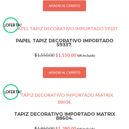
$1,850.00.
$1,290.00.
AÑADIR AL CARRITO
¡OFERTA!
PAPEL TAPIZ DECORATIVO IMPORTADO
59337.
Original
Current
$
1,550.00
$
1,150.00
IVA Incluido
price
price
was:
is:
$1,550.00.
$1,150.00.
AÑADIR AL CARRITO
¡OFERTA!
TAPIZ DECORATIVO IMPORTADO MATRIX
88604.
Original
Current
$
1,850.00
$
1,290.00
IVA Incluido