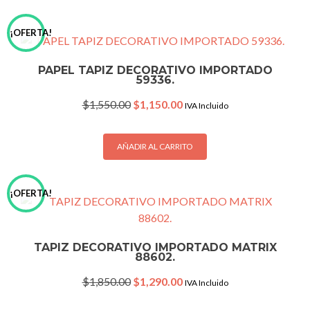
¡OFERTA!
PAPEL TAPIZ DECORATIVO IMPORTADO
59336.
Original
Current
$
1,550.00
$
1,150.00
IVA Incluido
price
price
was:
is:
$1,550.00.
$1,150.00.
AÑADIR AL CARRITO
¡OFERTA!
TAPIZ DECORATIVO IMPORTADO MATRIX
88602.
Original
Current
$
1,850.00
$
1,290.00
IVA Incluido
price
price
was:
is: