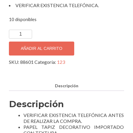
VERIFICAR EXISTENCIA TELEFÓNICA.
10 disponibles
TAPIZ
DECORATIVO
IMPORTADO
AÑADIR AL CARRITO
MATRIX
88601.
SKU:
88601
Categoría:
123
cantidad
Descripción
Descripción
VERIFICAR EXISTENCIA TELEFÓNICA ANTES
DE REALIZAR LA COMPRA.
PAPEL TAPIZ DECORATIVO IMPORTADO
CON TEXTURA.