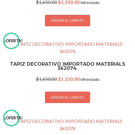
Original
Current
$
1,650.00
$
1,150.00
IVA Incluido
price
price
was:
is:
$1,650.00.
$1,150.00.
AÑADIR AL CARRITO
¡OFERTA!
TAPIZ DECORATIVO IMPORTADO MATERIALS
362074.
Original
Current
$
1,650.00
$
1,150.00
IVA Incluido
price
price
was:
is:
$1,650.00.
$1,150.00.
AÑADIR AL CARRITO
¡OFERTA!