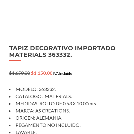
TAPIZ DECORATIVO IMPORTADO
MATERIALS 363332.
Original
Current
$
1,650.00
$
1,150.00
IVA Incluido
price
price
was:
is:
MODELO: 363332.
$1,650.00.
$1,150.00.
CATALOGO: MATERIALS.
MEDIDAS: ROLLO DE 0.53 X 10.00mts.
MARCA: AS CREATIONS.
ORIGEN: ALEMANIA.
PEGAMENTO NO INCLUIDO.
LAVABLE.