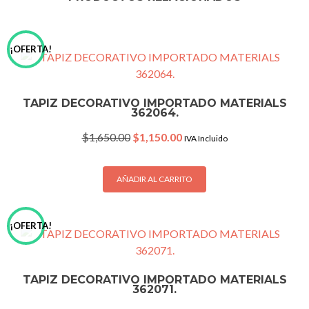
¡OFERTA!
TAPIZ DECORATIVO IMPORTADO MATERIALS
362064.
Original
Current
$
1,650.00
$
1,150.00
IVA Incluido
price
price
was:
is:
$1,650.00.
$1,150.00.
AÑADIR AL CARRITO
¡OFERTA!
TAPIZ DECORATIVO IMPORTADO MATERIALS
362071.