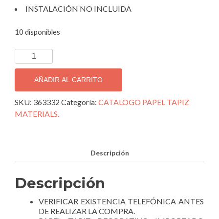
INSTALACIÓN NO INCLUIDA
10 disponibles
TAPIZ
DECORATIVO
IMPORTADO
AÑADIR AL CARRITO
MATERIALS
363332.
SKU:
363332
Categoría:
CATALOGO PAPEL TAPIZ
cantidad
MATERIALS.
Descripción
Descripción
VERIFICAR EXISTENCIA TELEFÓNICA ANTES
DE REALIZAR LA COMPRA.