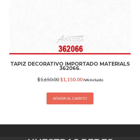
TAPIZ DECORATIVO IMPORTADO MATERIALS
362066.
Original
Current
$
1,650.00
$
1,150.00
IVA Incluido
price
price
was:
is:
$1,650.00.
$1,150.00.
AÑADIR AL CARRITO