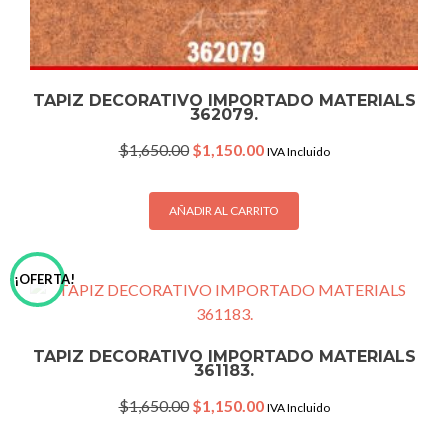
TAPIZ DECORATIVO IMPORTADO MATERIALS
362079.
Original
Current
$
1,650.00
$
1,150.00
IVA Incluido
price
price
was:
is:
$1,650.00.
$1,150.00.
AÑADIR AL CARRITO
¡OFERTA!
TAPIZ DECORATIVO IMPORTADO MATERIALS
361183.
Original
Current
$
1,650.00
$
1,150.00
IVA Incluido
price
price
was:
is: