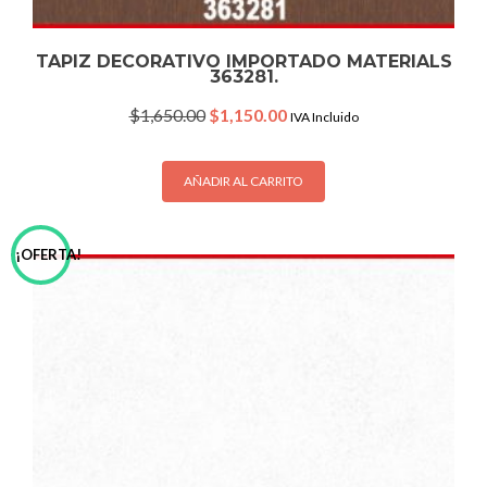
TAPIZ DECORATIVO IMPORTADO MATERIALS
363281.
Original
Current
$
1,650.00
$
1,150.00
IVA Incluido
price
price
was:
is:
$1,650.00.
$1,150.00.
AÑADIR AL CARRITO
¡OFERTA!