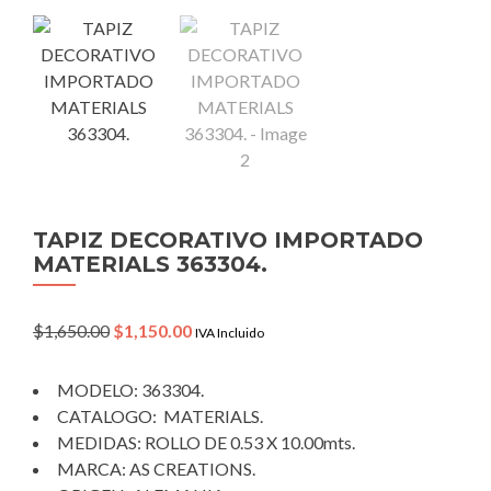
TAPIZ DECORATIVO IMPORTADO
MATERIALS 363304.
Original
Current
$
1,650.00
$
1,150.00
IVA Incluido
price
price
was:
is:
MODELO: 363304.
$1,650.00.
$1,150.00.
CATALOGO: MATERIALS.
MEDIDAS: ROLLO DE 0.53 X 10.00mts.
MARCA: AS CREATIONS.