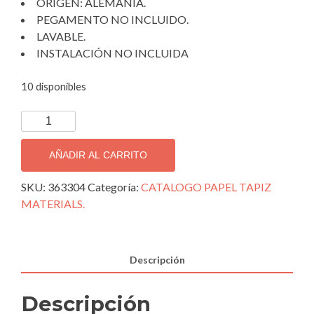
ORIGEN: ALEMANIA.
PEGAMENTO NO INCLUIDO.
LAVABLE.
INSTALACIÓN NO INCLUIDA
10 disponibles
TAPIZ
DECORATIVO
IMPORTADO
AÑADIR AL CARRITO
MATERIALS
363304.
SKU:
363304
Categoría:
CATALOGO PAPEL TAPIZ
cantidad
MATERIALS.
Descripción
Descripción