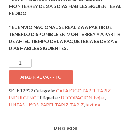
MONTERREY DE 3 A 5 DÍAS HÁBILES SIGUIENTES AL
PEDIDO.
* EL ENVÍO NACIONAL SE REALIZA A PARTIR DE
TENERLO DISPONIBLE EN MONTERREY Y A PARTIR
DE AHÍ EL TIEMPO DE LA PAQUETERÍA ES DE 3 A 6
DÍAS HÁBILES SIGUIENTES.
TAPIZ
DECORATIVO
IMPORTADO
AÑADIR AL CARRITO
INDULGENCE;
12922
SKU:
12922
Categoría:
CATALOGO PAPEL TAPIZ
cantidad
INDULGENCE
Etiquetas:
DECORACION
,
hojas
,
LINEAS
,
LISOS
,
PAPEL TAPIZ
,
TAPIZ
,
textura
Descripción