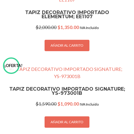
TAPIZ DECORATIVO IMPORTADO
ELEMENTUM; EE1107
Original
Current
$
2,000.00
$
1,350.00
IVA Incluido
price
price
was:
is:
$2,000.00.
$1,350.00.
AÑADIR AL CARRITO
¡OFERTA!
TAPIZ DECORATIVO IMPORTADO SIGNATURE;
YS-973001B
Original
Current
$
1,590.00
$
1,090.00
IVA Incluido
price
price
was:
is:
$1,590.00.
$1,090.00.
AÑADIR AL CARRITO