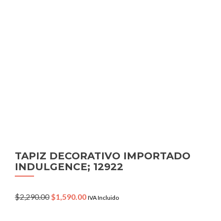
TAPIZ DECORATIVO IMPORTADO
INDULGENCE; 12922
Original
Current
$
2,290.00
$
1,590.00
IVA Incluido
price
price
was:
is: