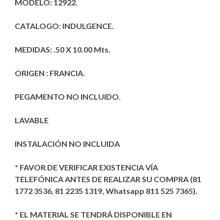
MODELO: 12922.
$2,290.00.
$1,590.00.
CATALOGO: INDULGENCE.
MEDIDAS: .50 X 10.00 Mts.
ORIGEN : FRANCIA.
PEGAMENTO NO INCLUIDO.
LAVABLE
INSTALACIÓN NO INCLUIDA
* FAVOR DE VERIFICAR EXISTENCIA VÍA
TELEFÓNICA ANTES DE REALIZAR SU COMPRA (81
1772 3536, 81 2235 1319, Whatsapp 811 525 7365).
* EL MATERIAL SE TENDRÁ DISPONIBLE EN