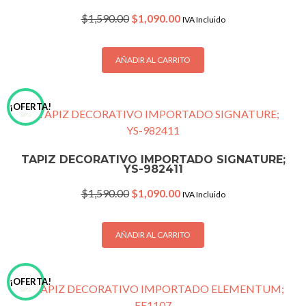
Original
Current
$
1,590.00
$
1,090.00
IVA Incluido
price
price
was:
is:
$1,590.00.
$1,090.00.
AÑADIR AL CARRITO
¡OFERTA!
TAPIZ DECORATIVO IMPORTADO SIGNATURE;
YS-982411
Original
Current
$
1,590.00
$
1,090.00
IVA Incluido
price
price
was:
is:
$1,590.00.
$1,090.00.
AÑADIR AL CARRITO
¡OFERTA!